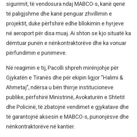
sigurimit, të vendosura ndaj MABCO-s, kanë qenë
të paligjshme dhe kanë penguar zhvillimin e
projektit, duke përfshirë edhe bllokimin e hyrjeve
në aeroport për disa muaj. Ai shton se kjo situatë ka
dëmtuar punën e nënkontraktorëve dhe ka vonuar
përfundimin e punimeve.
Në reagimin e tij, Pacolli shpreh mirënjohje për
Gjykatën e Tiranës dhe për ekipin ligjor “Halimi &
Ahmetaj”, ndërsa u bën thirrje institucioneve
publike, përfshirë Ministrinë, Avokaturën e Shtetit
dhe Policinë, të zbatojnë vendimet e gjykatave dhe
të garantojnë aksesin e MABCO-s, punonjësve dhe
nënkontraktorëve në kantier.