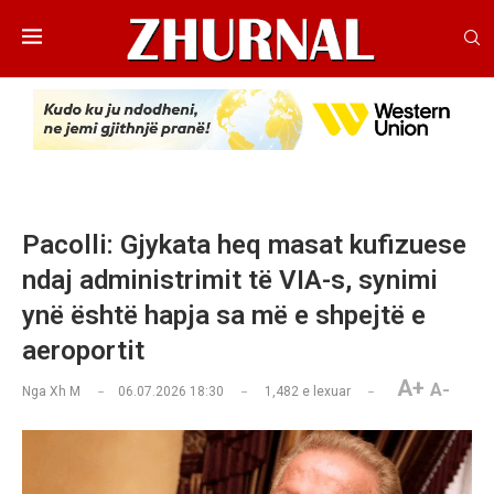
Pacolli: Gjykata heq masat kufizuese
ndaj administrimit të VIA-s, synimi
ynë është hapja sa më e shpejtë e
aeroportit
A+
A-
Nga
Xh M
06.07.2026 18:30
1,482
e lexuar