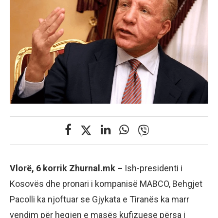
Vlorë, 6 korrik Zhurnal.mk –
Ish-presidenti i
Kosovës dhe pronari i kompanisë MABCO, Behgjet
Pacolli ka njoftuar se Gjykata e Tiranës ka marr
vendim për heqjen e masës kufizuese përsa i