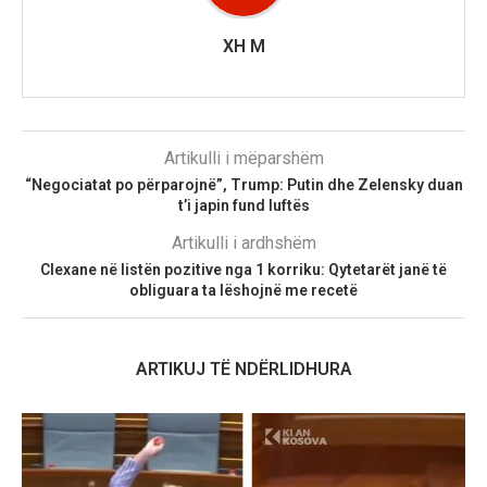
XH M
Artikulli i mëparshëm
“Negociatat po përparojnë”, Trump: Putin dhe Zelensky duan
t’i japin fund luftës
Artikulli i ardhshëm
Clexane në listën pozitive nga 1 korriku: Qytetarët janë të
obliguara ta lëshojnë me recetë
ARTIKUJ TË NDËRLIDHURA