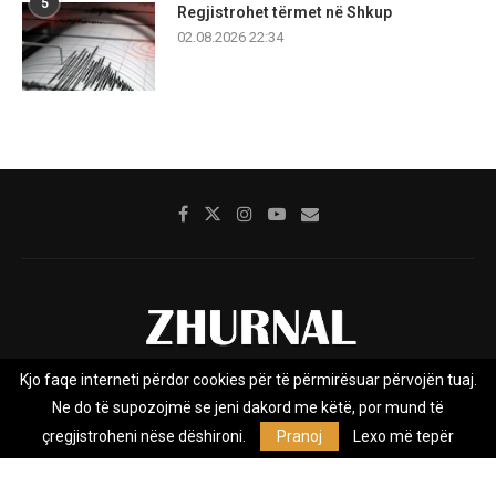
5
Regjistrohet tërmet në Shkup
02.08.2026 22:34
Kjo faqe interneti përdor cookies për të përmirësuar përvojën tuaj.
Rreth nesh
Impresumi
Marketing
Kontakt
Ne do të supozojmë se jeni dakord me këtë, por mund të
Privacy Policy
çregjistroheni nëse dëshironi.
Pranoj
Lexo më tepër
Zhurnal.mk është Agjenci e Lajmeve e pavarur, e themeluar në vitin
2009, që e mbulon Maqedoninë, Kosovën, Shqipërinë edhe lajmet