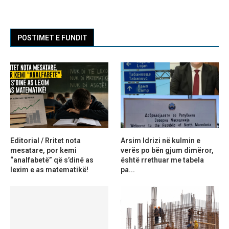
POSTIMET E FUNDIT
Editorial / Rritet nota
Arsim Idrizi në kulmin e
mesatare, por kemi
verës po bën gjum dimëror,
“analfabetë” që s’dinë as
është rrethuar me tabela
lexim e as matematikë!
pa...