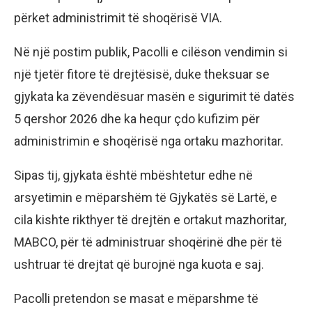
përket administrimit të shoqërisë VIA.
Në një postim publik, Pacolli e cilëson vendimin si
një tjetër fitore të drejtësisë, duke theksuar se
gjykata ka zëvendësuar masën e sigurimit të datës
5 qershor 2026 dhe ka hequr çdo kufizim për
administrimin e shoqërisë nga ortaku mazhoritar.
Sipas tij, gjykata është mbështetur edhe në
arsyetimin e mëparshëm të Gjykatës së Lartë, e
cila kishte rikthyer të drejtën e ortakut mazhoritar,
MABCO, për të administruar shoqërinë dhe për të
ushtruar të drejtat që burojnë nga kuota e saj.
Pacolli pretendon se masat e mëparshme të