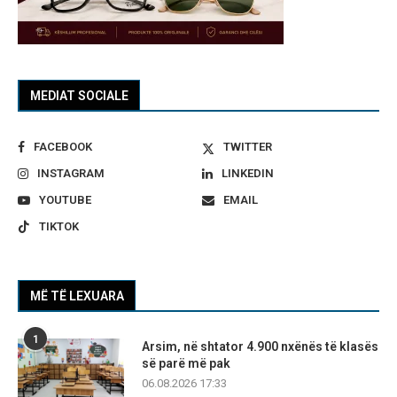
MEDIAT SOCIALE
FACEBOOK
TWITTER
INSTAGRAM
LINKEDIN
YOUTUBE
EMAIL
TIKTOK
MË TË LEXUARA
1
Arsim, në shtator 4.900 nxënës të klasës
së parë më pak
06.08.2026 17:33