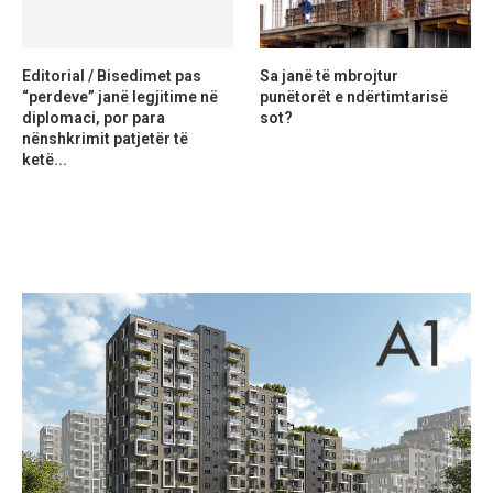
Editorial / Bisedimet pas
Sa janë të mbrojtur
“perdeve” janë legjitime në
punëtorët e ndërtimtarisë
diplomaci, por para
sot?
nënshkrimit patjetër të
ketë...