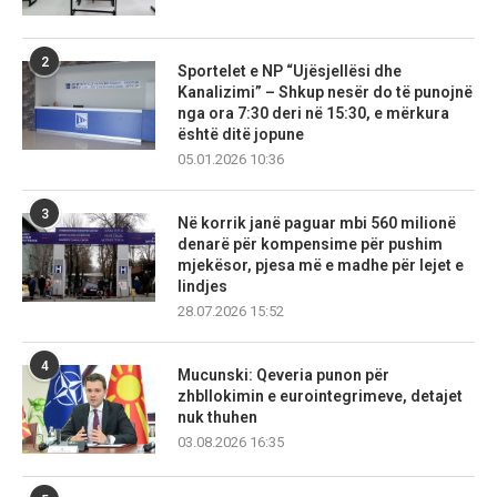
2
Sportelet e NP “Ujësjellësi dhe
Kanalizimi” – Shkup nesër do të punojnë
nga ora 7:30 deri në 15:30, e mërkura
është ditë jopune
05.01.2026 10:36
3
Në korrik janë paguar mbi 560 milionë
denarë për kompensime për pushim
mjekësor, pjesa më e madhe për lejet e
lindjes
28.07.2026 15:52
4
Mucunski: Qeveria punon për
zhbllokimin e eurointegrimeve, detajet
nuk thuhen
03.08.2026 16:35