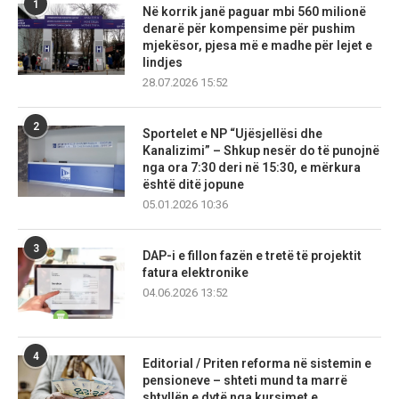
1
Në korrik janë paguar mbi 560 milionë
denarë për kompensime për pushim
mjekësor, pjesa më e madhe për lejet e
lindjes
28.07.2026 15:52
2
Sportelet e NP “Ujësjellësi dhe
Kanalizimi” – Shkup nesër do të punojnë
nga ora 7:30 deri në 15:30, e mërkura
është ditë jopune
05.01.2026 10:36
3
DAP-i e fillon fazën e tretë të projektit
fatura elektronike
04.06.2026 13:52
4
Editorial / Priten reforma në sistemin e
pensioneve – shteti mund ta marrë
shtyllën e dytë nga kursimet e