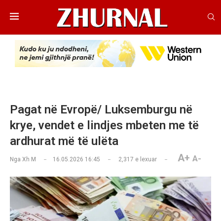
Pagat në Evropë/ Luksemburgu në
krye, vendet e lindjes mbeten me të
ardhurat më të ulëta
A+
A-
Nga
Xh M
16.05.2026 16:45
2,317
e lexuar