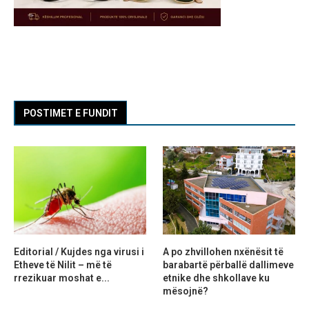
POSTIMET E FUNDIT
Editorial / Kujdes nga virusi i
A po zhvillohen nxënësit të
Etheve të Nilit – më të
barabartë përballë dallimeve
rrezikuar moshat e...
etnike dhe shkollave ku
mësojnë?