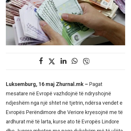
Luksemburg, 16 maj Zhurnal.mk –
Pagat
mesatare në Evropë vazhdojnë të ndryshojnë
ndjeshëm nga një shtet në tjetrin, ndërsa vendet e
Evropës Perëndimore dhe Veriore kryesojnë me të
ardhurat më të larta, kurse ato të Evropës Lindore
dhe Jugore mbeten me paga dukshëm më të ulëta.