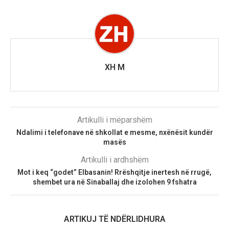
XH M
Artikulli i mëparshëm
Ndalimi i telefonave në shkollat e mesme, nxënësit kundër
masës
Artikulli i ardhshëm
Mot i keq “godet” Elbasanin! Rrëshqitje inertesh në rrugë,
shembet ura në Sinaballaj dhe izolohen 9 fshatra
ARTIKUJ TË NDËRLIDHURA