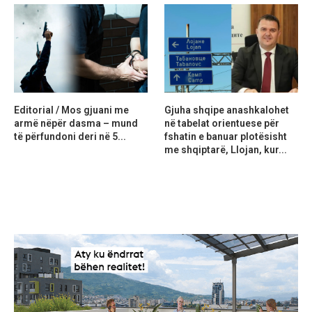
Editorial / Mos gjuani me
Gjuha shqipe anashkalohet
armë nëpër dasma – mund
në tabelat orientuese për
të përfundoni deri në 5...
fshatin e banuar plotësisht
me shqiptarë, Llojan, kur...