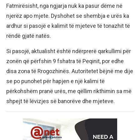
Fatmirësisht, nga ngjarja nuk ka pasur dëme në
njerëz apo mjete. Dyshohet se shembja e urës ka
ardhur si pasojë e kalimit të mjeteve të tonazhit të
rëndë gjatë natës.
Si pasojë, aktualisht është ndërprerë qarkullimi për
zonën që përfshin 9 fshatra të Peqinit, por edhe
disa zona të Rrogozhinës. Autoritetet bëjnë me dije
se po punohet për hapjen e një kalimi të
përkohshëm pranë urës, me qëllim rikthimin sa më
shpejt të lëvizjes së banorëve dhe mjeteve.