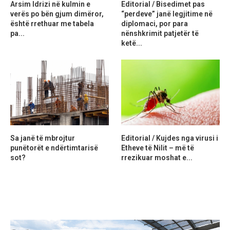
Arsim Idrizi në kulmin e
Editorial / Bisedimet pas
verës po bën gjum dimëror,
“perdeve” janë legjitime në
është rrethuar me tabela
diplomaci, por para
pa...
nënshkrimit patjetër të
ketë...
Sa janë të mbrojtur
Editorial / Kujdes nga virusi i
punëtorët e ndërtimtarisë
Etheve të Nilit – më të
sot?
rrezikuar moshat e...