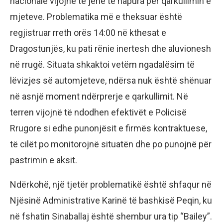
nacionale vijojnë të jenë të hapura për qarkullimin e
mjeteve. Problematika më e theksuar është
regjistruar rreth orës 14:00 në kthesat e
Dragostunjës, ku pati rënie inertesh dhe aluvionesh
në rrugë. Situata shkaktoi vetëm ngadalësim të
lëvizjes së automjeteve, ndërsa nuk është shënuar
në asnjë moment ndërprerje e qarkullimit. Në
terren vijojnë të ndodhen efektivët e Policisë
Rrugore si edhe punonjësit e firmës kontraktuese,
të cilët po monitorojnë situatën dhe po punojnë për
pastrimin e aksit.
Ndërkohë, një tjetër problematikë është shfaqur në
Njësinë Administrative Karinë të bashkisë Peqin, ku
në fshatin Sinaballaj është shembur ura tip “Bailey”.