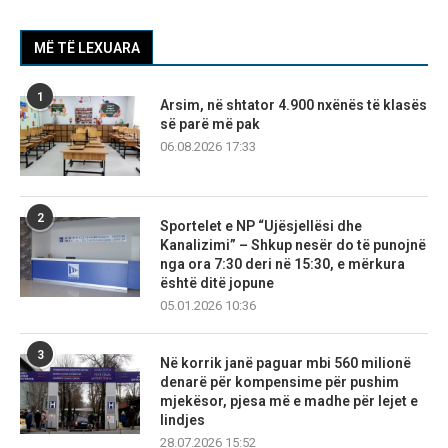
MË TË LEXUARA
1
Arsim, në shtator 4.900 nxënës të klasës
së parë më pak
06.08.2026 17:33
2
Sportelet e NP “Ujësjellësi dhe
Kanalizimi” – Shkup nesër do të punojnë
nga ora 7:30 deri në 15:30, e mërkura
është ditë jopune
05.01.2026 10:36
3
Në korrik janë paguar mbi 560 milionë
denarë për kompensime për pushim
mjekësor, pjesa më e madhe për lejet e
lindjes
28.07.2026 15:52