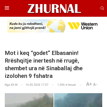
Mot i keq “godet” Elbasanin!
Rrëshqitje inertesh në rrugë,
shembet ura në Sinaballaj dhe
izolohen 9 fshatra
A+
A-
Nga
Xh M
16.05.2026 17:07
1,956
e lexuar