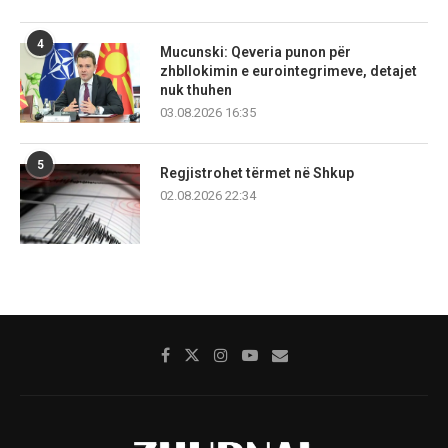
4
Mucunski: Qeveria punon për
zhbllokimin e eurointegrimeve, detajet
nuk thuhen
03.08.2026 16:35
5
Regjistrohet tërmet në Shkup
02.08.2026 22:34