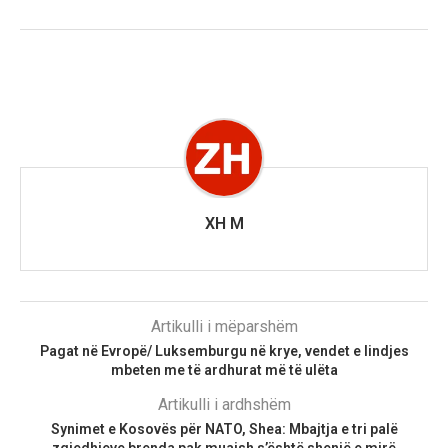
XH M
Artikulli i mëparshëm
Pagat në Evropë/ Luksemburgu në krye, vendet e lindjes
mbeten me të ardhurat më të ulëta
Artikulli i ardhshëm
Synimet e Kosovës për NATO, Shea: Mbajtja e tri palë
zgjedhjeve brenda pak muajsh s’është shenjë e mirë