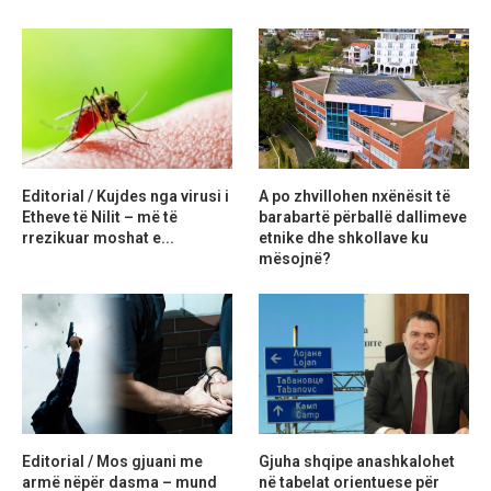
Editorial / Kujdes nga virusi i
A po zhvillohen nxënësit të
Etheve të Nilit – më të
barabartë përballë dallimeve
rrezikuar moshat e...
etnike dhe shkollave ku
mësojnë?
Editorial / Mos gjuani me
Gjuha shqipe anashkalohet
armë nëpër dasma – mund
në tabelat orientuese për