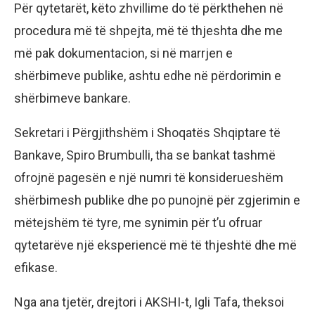
Për qytetarët, këto zhvillime do të përkthehen në
procedura më të shpejta, më të thjeshta dhe me
më pak dokumentacion, si në marrjen e
shërbimeve publike, ashtu edhe në përdorimin e
shërbimeve bankare.
Sekretari i Përgjithshëm i Shoqatës Shqiptare të
Bankave, Spiro Brumbulli, tha se bankat tashmë
ofrojnë pagesën e një numri të konsiderueshëm
shërbimesh publike dhe po punojnë për zgjerimin e
mëtejshëm të tyre, me synimin për t’u ofruar
qytetarëve një eksperiencë më të thjeshtë dhe më
efikase.
Nga ana tjetër, drejtori i AKSHI-t, Igli Tafa, theksoi