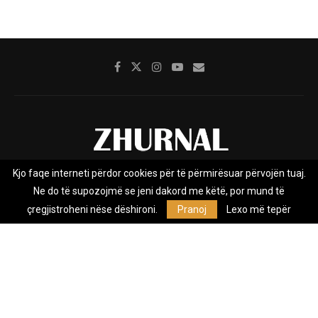
Kjo faqe interneti përdor cookies për të përmirësuar përvojën tuaj.
Rreth nesh
Impresumi
Marketing
Kontakt
Ne do të supozojmë se jeni dakord me këtë, por mund të
Privacy Policy
çregjistroheni nëse dëshironi.
Pranoj
Lexo më tepër
Zhurnal.mk është Agjenci e Lajmeve e pavarur, e themeluar në vitin
2009, që e mbulon Maqedoninë, Kosovën, Shqipërinë edhe lajmet
nga bota.
@2026 - All Right Reserved. Designed and Developed by
Anet.Com.Mk