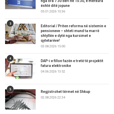
nga ora 7:30 deri në 15:30, e mërkura
është ditë jopune
05.01.2026 10:36
3
Editorial / Priten reforma në sistemin e
pensioneve – shteti mund ta marrë
shtyllën e dytë nga kursimet e
qytetarëve!
03.08.2026 15:00
4
DAP-i e fillon fazën e tretë të projektit
fatura elektronike
04.06.2026 13:52
5
Regjistrohet tërmet në Shkup
02.08.2026 22:34