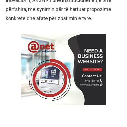
Inovacionit, AKSHI-n dhe institucionet e tjera të
përfshira, me synimin për të hartuar propozime
konkrete dhe afate për zbatimin e tyre.