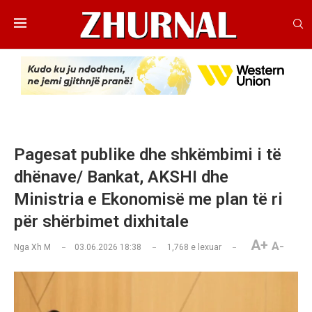
Pagesat publike dhe shkëmbimi i të
dhënave/ Bankat, AKSHI dhe
Ministria e Ekonomisë me plan të ri
për shërbimet dixhitale
A+
A-
Nga
Xh M
03.06.2026 18:38
1,768
e lexuar