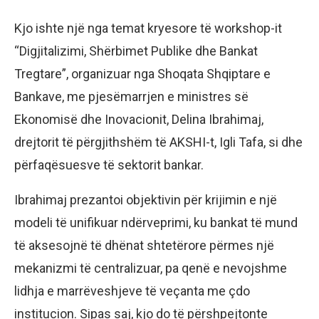
Kjo ishte një nga temat kryesore të workshop-it
“Digjitalizimi, Shërbimet Publike dhe Bankat
Tregtare”, organizuar nga Shoqata Shqiptare e
Bankave, me pjesëmarrjen e ministres së
Ekonomisë dhe Inovacionit, Delina Ibrahimaj,
drejtorit të përgjithshëm të AKSHI-t, Igli Tafa, si dhe
përfaqësuesve të sektorit bankar.
Ibrahimaj prezantoi objektivin për krijimin e një
modeli të unifikuar ndërveprimi, ku bankat të mund
të aksesojnë të dhënat shtetërore përmes një
mekanizmi të centralizuar, pa qenë e nevojshme
lidhja e marrëveshjeve të veçanta me çdo
institucion. Sipas saj, kjo do të përshpejtonte