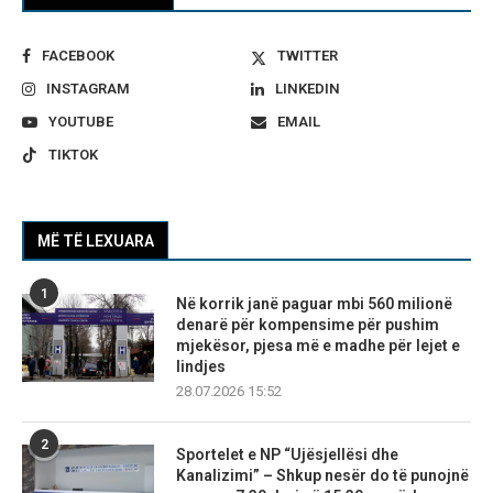
FACEBOOK
TWITTER
INSTAGRAM
LINKEDIN
YOUTUBE
EMAIL
TIKTOK
MË TË LEXUARA
1
Në korrik janë paguar mbi 560 milionë
denarë për kompensime për pushim
mjekësor, pjesa më e madhe për lejet e
lindjes
28.07.2026 15:52
2
Sportelet e NP “Ujësjellësi dhe
Kanalizimi” – Shkup nesër do të punojnë