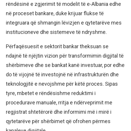
rëndësinë e zgjerimit të modelit të e-Albania edhe
në proceset bankare, duke krijuar flukse të
integruara që shmangin lëvizjen e qytetarëve mes
institucioneve dhe sistemeve të ndryshme.
Përfaqësuesit e sektorit bankar theksuan se
ndajnë të njëjtin vizion për transformimin digjital të
shërbimeve dhe se bankat kanë investuar, por edhe
do të vijojnë të investojnë në infrastrukturën dhe
teknologjitë e nevojshme për këtë proces. Sipas
tyre, mbetet e rëndësishme reduktimi i
procedurave manuale, rritja e ndërveprimit me
regjistrat shtetërorë dhe informimi më i mirë i
qytetarëve për shërbimet që ofrohen përmes
kanaleve digjitale.