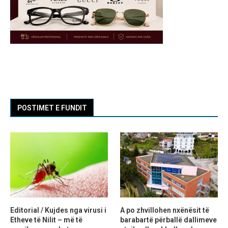
POSTIMET E FUNDIT
Editorial / Kujdes nga virusi i
A po zhvillohen nxënësit të
Etheve të Nilit – më të
barabartë përballë dallimeve