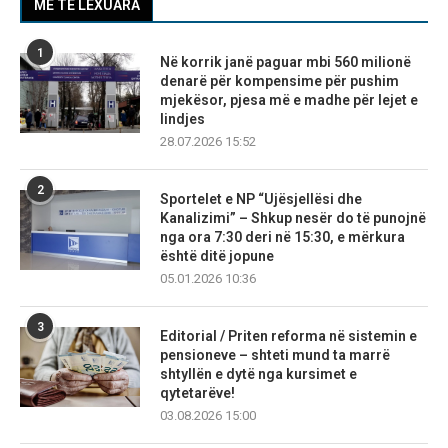
MË TË LEXUARA
1
Në korrik janë paguar mbi 560 milionë
denarë për kompensime për pushim
mjekësor, pjesa më e madhe për lejet e
lindjes
28.07.2026 15:52
2
Sportelet e NP “Ujësjellësi dhe
Kanalizimi” – Shkup nesër do të punojnë
nga ora 7:30 deri në 15:30, e mërkura
është ditë jopune
05.01.2026 10:36
3
Editorial / Priten reforma në sistemin e
pensioneve – shteti mund ta marrë
shtyllën e dytë nga kursimet e
qytetarëve!
03.08.2026 15:00