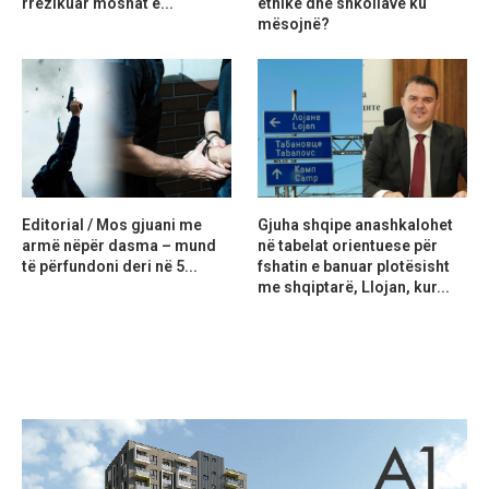
rrezikuar moshat e...
etnike dhe shkollave ku
mësojnë?
Editorial / Mos gjuani me
Gjuha shqipe anashkalohet
armë nëpër dasma – mund
në tabelat orientuese për
të përfundoni deri në 5...
fshatin e banuar plotësisht
me shqiptarë, Llojan, kur...