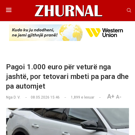
Pagoi 1.000 euro për veturë nga
jashtë, por tetovari mbeti pa para dhe
pa automjet
A+
A-
Nga
D. V.
08.05.2026 15:46
1,899
e lexuar