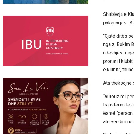
Shitblerja e K
pakënaqësi. Kë
“Gjatë ditës s
nga z. Bekim Ba
ndeshjes miqës
pronari i klubi
e klubit”, thuh
Ata theksojnë 
“Autorizimi pë
transferim të 
është “person i
atë vendim ne 