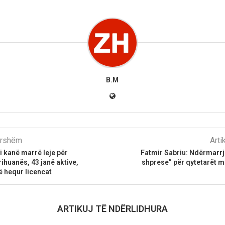
B.M
parshëm
Arti
 kanë marrë leje për
Fatmir Sabriu: Ndërmarrje
rihuanës, 43 janë aktive,
shprese” për qytetarët 
ë hequr licencat
ARTIKUJ TË NDËRLIDHURA