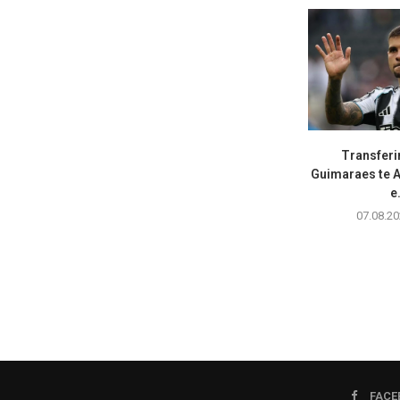
Transferi
Guimaraes te A
e.
07.08.20
FACE