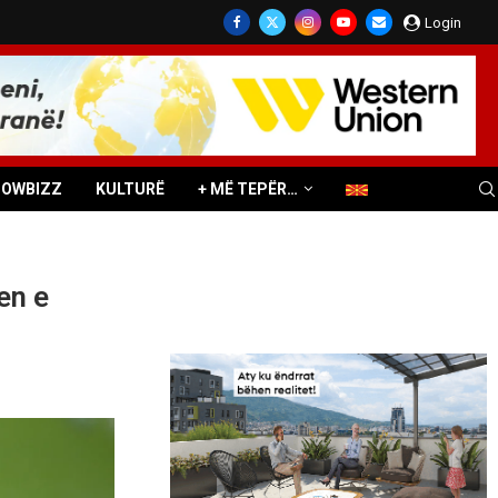
Login
HOWBIZZ
KULTURË
+ MË TEPËR…
en e