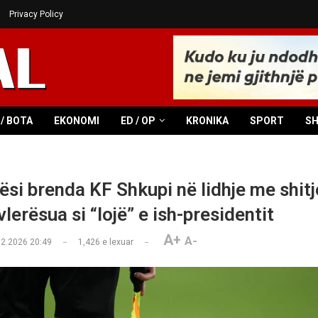
Privacy Policy
/ BOTA
EKONOMI
ED / OP
KRONIKA
SPORT
S
si brenda KF Shkupi në lidhje me shitj
 vlerësua si “lojë” e ish-presidentit
A+
A-
02.2026 20:49
1,426
e lexuar