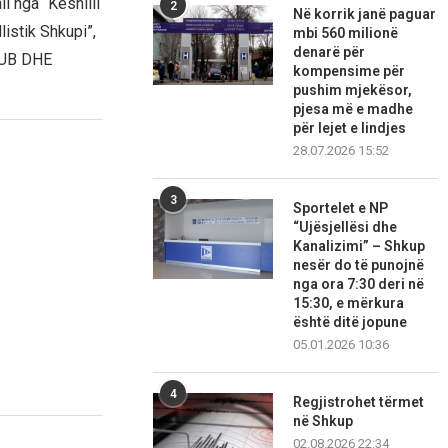
li nga “Këshilli
2
Në korrik janë paguar
listik Shkupi”,
mbi 560 milionë
denarë për
LUB DHE
kompensime për
pushim mjekësor,
pjesa më e madhe
për lejet e lindjes
28.07.2026 15:52
3
Sportelet e NP
“Ujësjellësi dhe
Kanalizimi” – Shkup
nesër do të punojnë
nga ora 7:30 deri në
15:30, e mërkura
është ditë jopune
05.01.2026 10:36
4
Regjistrohet tërmet
në Shkup
02.08.2026 22:34