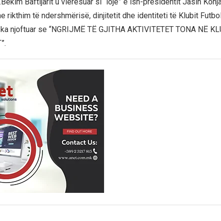
.Bekim Baftijarit u vlerësuar si “lojë” e ish-presidentit Jasin Konja
 rikthim të ndershmërisë, dinjitetit dhe identiteti të Klubit Futbol
ili ka njoftuar se “NGRIJMË TË GJITHA AKTIVITETET TONA NË K
”.