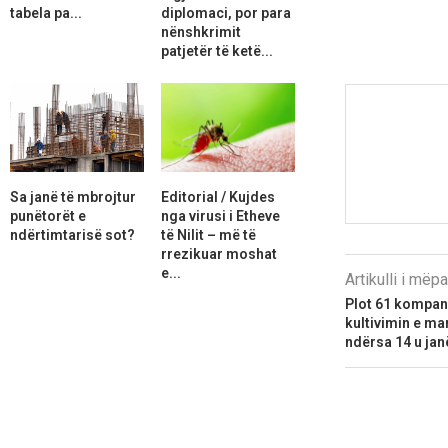
tabela pa...
diplomaci, por para
nënshkrimit
patjetër të ketë...
Sa janë të mbrojtur
Editorial / Kujdes
punëtorët e
nga virusi i Etheve
ndërtimtarisë sot?
të Nilit – më të
rrezikuar moshat
e...
Artikulli i më
Plot 61 kompani
kultivimin e ma
ndërsa 14 u jan