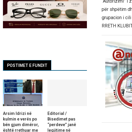
“Autorizimi” i z
për shpëtim dhe
grupacion i c
RRETH KLUBIT
POSTIMET E FUNDIT
Arsim Idrizi në
Editorial /
kulmin e verës po
Bisedimet pas
bën gjum dimëror,
“perdeve” janë
është rrethuar me
legjitime në