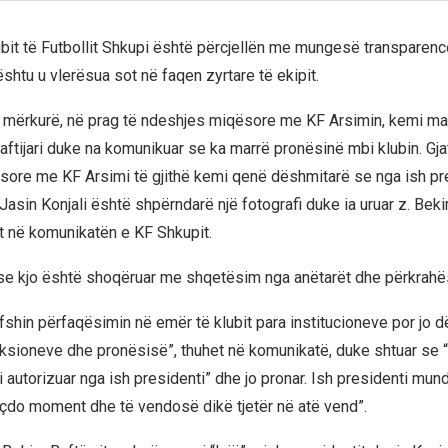
lubit të Futbollit Shkupi është përcjellën me mungesë transparen
shtu u vlerësua sot në faqen zyrtare të ekipit.
ë mërkurë, në prag të ndeshjes miqësore me KF Arsimin, kemi ma
ftijari duke na komunikuar se ka marrë pronësinë mbi klubin. Gjat
ore me KF Arsimi të gjithë kemi qenë dëshmitarë se nga ish pr
t Jasin Konjali është shpërndarë një fotografi duke ia uruar z. Bek
et në komunikatën e KF Shkupit.
se kjo është shoqëruar me shqetësim nga anëtarët dhe përkrahësi
rfshin përfaqësimin në emër të klubit para institucioneve por jo 
aksioneve dhe pronësisë”, thuhet në komunikatë, duke shtuar se 
 autorizuar nga ish presidenti” dhe jo pronar. Ish presidenti mun
çdo moment dhe të vendosë dikë tjetër në atë vend”.