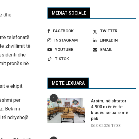
MEDIAT SOCIALE
ce dhe
FACEBOOK
TWITTER
rrë telefonatë
INSTAGRAM
LINKEDIN
ë zhvillimit të
YOUTUBE
EMAIL
esidenti dhe
TIKTOK
imit pronësinë
MË TË LEXUARA
t e ekipit.
1
dëshmi për
Arsim, në shtator
4.900 nxënës të
“z. Bekimi
klasës së parë më
d të ndryshojë
pak
06.08.2026 17:33