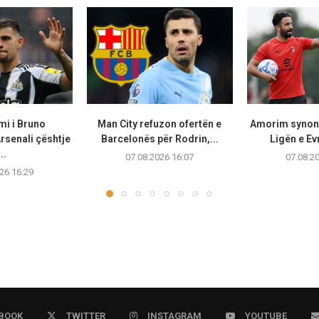
mi i Bruno
Man City refuzon ofertën e
Amorim synon
rsenali çështje
Barcelonës për Rodrin,...
Ligën e Ev
..
07.08.2026 16:07
07.08.2
26 16:29
BOOK
TWITTER
INSTAGRAM
YOUTUBE