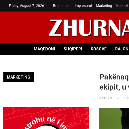
Friday, August 7, 2026
Rreth nesh
Impresumi
Marketing
Kontakt
MAQEDONI
SHQIPËRI
KOSOVË
RAJON 
Pakënaqë
MARKETING
ekipit, u
Nga
B.M
05.