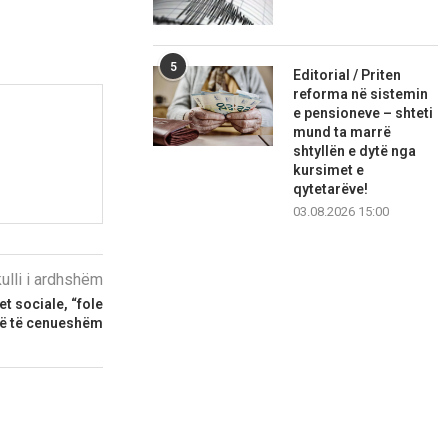
5
Editorial / Priten
reforma në sistemin
e pensioneve – shteti
mund ta marrë
shtyllën e dytë nga
kursimet e
qytetarëve!
03.08.2026 15:00
kulli i ardhshëm
t sociale, “fole
më të cenueshëm