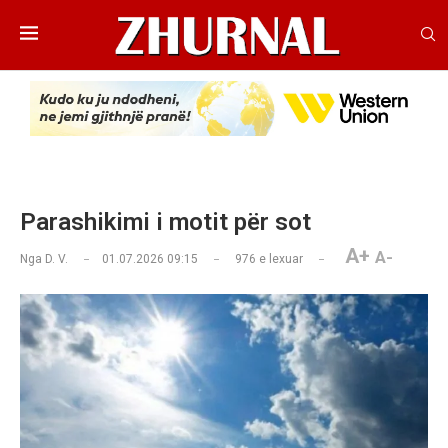
Parashikimi i motit për sot
A+
A-
Nga
D. V.
01.07.2026 09:15
976
e lexuar