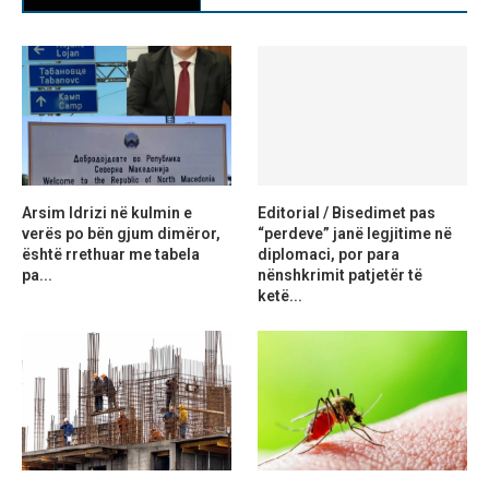
Arsim Idrizi në kulmin e
Editorial / Bisedimet pas
verës po bën gjum dimëror,
“perdeve” janë legjitime në
është rrethuar me tabela
diplomaci, por para
pa...
nënshkrimit patjetër të
ketë...