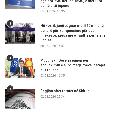
nga ora 7:30 deri në 15:30, e mërkura
është ditë jopune
05.01.2026 10:36
3
Në korrik janë paguar mbi 560 milionë
denarë për kompensime për pushim
mjekësor, pjesa më e madhe për lejet e
lindjes
28.07.2026 15:52
4
Mucunski: Qeveria punon për
zhbllokimin e eurointegrimeve, detajet
nuk thuhen
03.08.2026 16:35
5
Regjistrohet tërmet në Shkup
02.08.2026 22:34