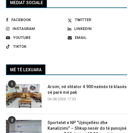
MEDIAT SOCIALE
FACEBOOK
TWITTER
INSTAGRAM
LINKEDIN
YOUTUBE
EMAIL
TIKTOK
MË TË LEXUARA
1
Arsim, në shtator 4.900 nxënës të klasës
së parë më pak
06.08.2026 17:33
2
Sportelet e NP “Ujësjellësi dhe
Kanalizimi” – Shkup nesër do të punojnë