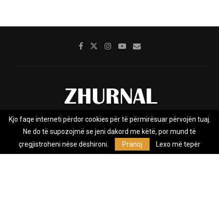
Kjo faqe interneti përdor cookies për të përmirësuar përvojën tuaj.
Rreth nesh
Impresumi
Marketing
Kontakt
Ne do të supozojmë se jeni dakord me këtë, por mund të
Privacy Policy
çregjistroheni nëse dëshironi.
Pranoj
Lexo më tepër
Zhurnal.mk është Agjenci e Lajmeve e pavarur, e themeluar në vitin
2009, që e mbulon Maqedoninë, Kosovën, Shqipërinë edhe lajmet
nga bota.
@2026 - All Right Reserved. Designed and Developed by
Anet.Com.Mk