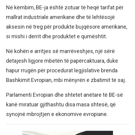
Në këmbim, BE-ja është zotuar të heqë tarifat për
mallrat industriale amerikane dhe të lehtësojë
aksesin në treg për produkte bujqësore amerikane,
si mishi i derrit dhe produktet e qumështit.
Në kohën e arritjes së marrëveshjes, një sërë
detajesh ligjore mbetën të papërcaktuara, duke
hapur rrugën për procedurat legjislative brenda
Bashkimit Evropian, mbi mënyrën e zbatimit të saj.
Parlamenti Evropian dhe shtetet anëtare të BE-së
kanë miratuar gjithashtu disa masa shtesë, që
synojnë mbrojtjen e ekonomive evropiane.