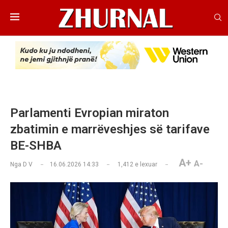
Parlamenti Evropian miraton
zbatimin e marrëveshjes së tarifave
BE-SHBA
A+
A-
Nga
D V
16.06.2026 14:33
1,412
e lexuar