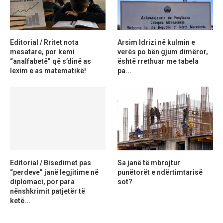
Editorial / Rritet nota
Arsim Idrizi në kulmin e
mesatare, por kemi
verës po bën gjum dimëror,
“analfabetë” që s’dinë as
është rrethuar me tabela
lexim e as matematikë!
pa...
Editorial / Bisedimet pas
Sa janë të mbrojtur
“perdeve” janë legjitime në
punëtorët e ndërtimtarisë
diplomaci, por para
sot?
nënshkrimit patjetër të
ketë...