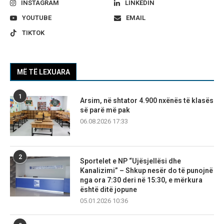
INSTAGRAM
LINKEDIN
YOUTUBE
EMAIL
TIKTOK
MË TË LEXUARA
1
Arsim, në shtator 4.900 nxënës të klasës
së parë më pak
06.08.2026 17:33
2
Sportelet e NP “Ujësjellësi dhe
Kanalizimi” – Shkup nesër do të punojnë
nga ora 7:30 deri në 15:30, e mërkura
është ditë jopune
05.01.2026 10:36