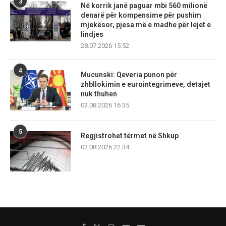
3
Në korrik janë paguar mbi 560 milionë
denarë për kompensime për pushim
mjekësor, pjesa më e madhe për lejet e
lindjes
28.07.2026 15:52
4
Mucunski: Qeveria punon për
zhbllokimin e eurointegrimeve, detajet
nuk thuhen
03.08.2026 16:35
5
Regjistrohet tërmet në Shkup
02.08.2026 22:34