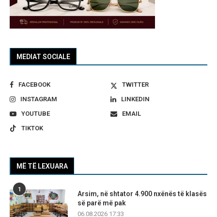
MEDIAT SOCIALE
FACEBOOK
TWITTER
INSTAGRAM
LINKEDIN
YOUTUBE
EMAIL
TIKTOK
MË TË LEXUARA
1
Arsim, në shtator 4.900 nxënës të klasës
së parë më pak
06.08.2026 17:33