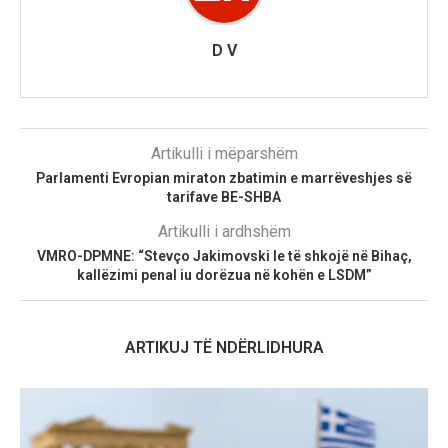
D V
Artikulli i mëparshëm
Parlamenti Evropian miraton zbatimin e marrëveshjes së
tarifave BE-SHBA
Artikulli i ardhshëm
VMRO-DPMNE: “Stevço Jakimovski le të shkojë në Bihaç,
kallëzimi penal iu dorëzua në kohën e LSDM”
ARTIKUJ TË NDËRLIDHURA