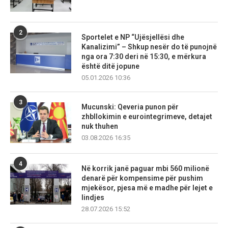
2
Sportelet e NP “Ujësjellësi dhe
Kanalizimi” – Shkup nesër do të punojnë
nga ora 7:30 deri në 15:30, e mërkura
është ditë jopune
05.01.2026 10:36
3
Mucunski: Qeveria punon për
zhbllokimin e eurointegrimeve, detajet
nuk thuhen
03.08.2026 16:35
4
Në korrik janë paguar mbi 560 milionë
denarë për kompensime për pushim
mjekësor, pjesa më e madhe për lejet e
lindjes
28.07.2026 15:52