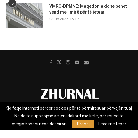
5
VMRO‑DPMNE: Maqedonia do të bëhet
vend më i mirë për të jetuar
03.08.2026 16:17
Kjo faqe interneti përdor cookies për të përmirësuar përvojën tuaj.
Rreth nesh
Impresumi
Marketing
Kontakt
Ne do të supozojmë se jeni dakord me këtë, por mund të
Privacy Policy
çregjistroheni nëse dëshironi.
Pranoj
Lexo më tepër
Zhurnal.mk është Agjenci e Lajmeve e pavarur, e themeluar në vitin
2009, që e mbulon Maqedoninë, Kosovën, Shqipërinë edhe lajmet