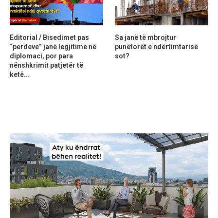
Editorial / Bisedimet pas
Sa janë të mbrojtur
“perdeve” janë legjitime në
punëtorët e ndërtimtarisë
diplomaci, por para
sot?
nënshkrimit patjetër të
ketë...