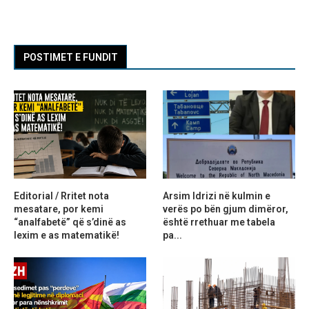
POSTIMET E FUNDIT
Editorial / Rritet nota
Arsim Idrizi në kulmin e
mesatare, por kemi
verës po bën gjum dimëror,
“analfabetë” që s’dinë as
është rrethuar me tabela
lexim e as matematikë!
pa...