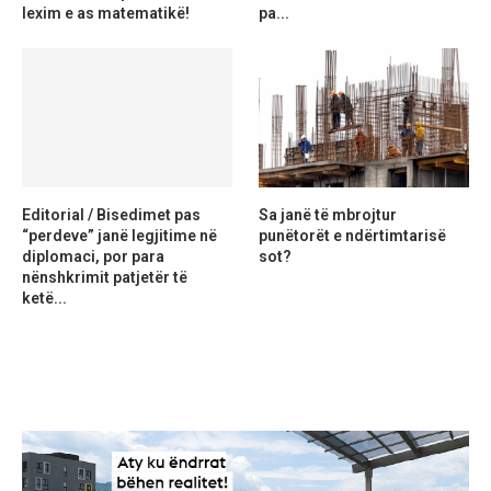
lexim e as matematikë!
pa...
Editorial / Bisedimet pas
Sa janë të mbrojtur
“perdeve” janë legjitime në
punëtorët e ndërtimtarisë
diplomaci, por para
sot?
nënshkrimit patjetër të
ketë...