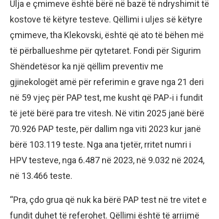
Ulja e çmimeve është bërë në bazë të ndryshimit të
kostove të këtyre testeve. Qëllimi i uljes së këtyre
çmimeve, tha Klekovski, është që ato të bëhen më
të përballueshme për qytetaret. Fondi për Sigurim
Shëndetësor ka një qëllim preventiv me
gjinekologët amë për referimin e grave nga 21 deri
në 59 vjeç për PAP test, me kusht që PAP-i i fundit
të jetë bërë para tre vitesh. Në vitin 2025 janë bërë
70.926 PAP teste, për dallim nga viti 2023 kur janë
bërë 103.119 teste. Nga ana tjetër, rritet numri i
HPV testeve, nga 6.487 në 2023, në 9.032 në 2024,
në 13.466 teste.
“Pra, çdo grua që nuk ka bërë PAP test në tre vitet e
fundit duhet të referohet. Qëllimi është të arrijmë