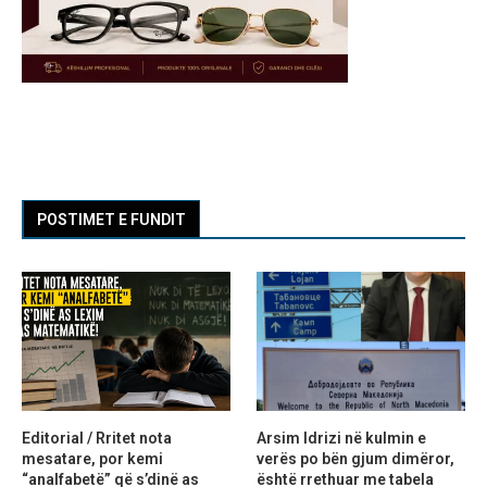
POSTIMET E FUNDIT
Editorial / Rritet nota
Arsim Idrizi në kulmin e
mesatare, por kemi
verës po bën gjum dimëror,
“analfabetë” që s’dinë as
është rrethuar me tabela