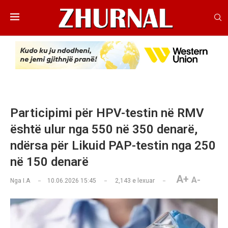
Participimi për HPV-testin në RMV
është ulur nga 550 në 350 denarë,
ndërsa për Likuid PAP-testin nga 250
në 150 denarë
A+
A-
Nga
I.A
10.06.2026 15:45
2,143
e lexuar