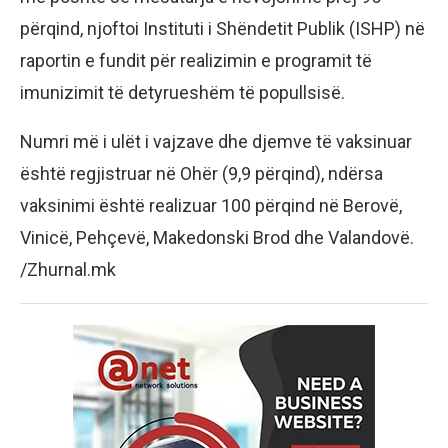
përqind, njoftoi Instituti i Shëndetit Publik (ISHP) në
raportin e fundit për realizimin e programit të
imunizimit të detyrueshëm të popullsisë.
Numri më i ulët i vajzave dhe djemve të vaksinuar
është regjistruar në Ohër (9,9 përqind), ndërsa
vaksinimi është realizuar 100 përqind në Berovë,
Vinicë, Pehçevë, Makedonski Brod dhe Valandovë.
/Zhurnal.mk