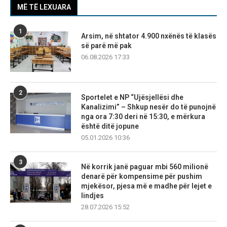
MË TË LEXUARA
1
Arsim, në shtator 4.900 nxënës të klasës
së parë më pak
06.08.2026 17:33
2
Sportelet e NP “Ujësjellësi dhe
Kanalizimi” – Shkup nesër do të punojnë
nga ora 7:30 deri në 15:30, e mërkura
është ditë jopune
05.01.2026 10:36
3
Në korrik janë paguar mbi 560 milionë
denarë për kompensime për pushim
mjekësor, pjesa më e madhe për lejet e
lindjes
28.07.2026 15:52