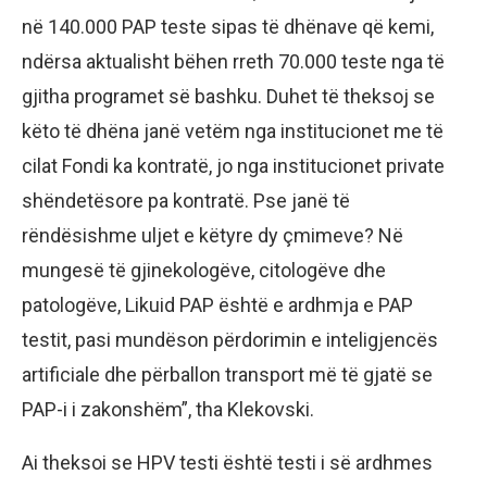
në 140.000 PAP teste sipas të dhënave që kemi,
ndërsa aktualisht bëhen rreth 70.000 teste nga të
gjitha programet së bashku. Duhet të theksoj se
këto të dhëna janë vetëm nga institucionet me të
cilat Fondi ka kontratë, jo nga institucionet private
shëndetësore pa kontratë. Pse janë të
rëndësishme uljet e këtyre dy çmimeve? Në
mungesë të gjinekologëve, citologëve dhe
patologëve, Likuid PAP është e ardhmja e PAP
testit, pasi mundëson përdorimin e inteligjencës
artificiale dhe përballon transport më të gjatë se
PAP-i i zakonshëm”, tha Klekovski.
Ai theksoi se HPV testi është testi i së ardhmes