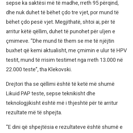
sepse ka saktësi më të madhe, rreth 95 përqind,
dhe nuk duhet të bëhet çdo tre vjet, por mund të
bëhet çdo pesë vjet. Megjithatë, shtoi ai, për të
arritur këtë qëllim, duhet të punohet për uljen e
çmimeve. “Dhe mund të them se me të njëjtin
buxhet që kemi aktualisht, me çmimin e ulur të HPV
testit, mund të rrisim testimet nga rreth 13.000 në
22.000 teste”, tha Klekovski.
Drejtori tha se qëllimi është të ketë më shumë
Likuid PAP teste, sepse teknikisht dhe
teknologjikisht është më i thjeshtë për të arritur
rezultate më të shpejta.
“E dini që shpejtësia e rezultateve është shumë e