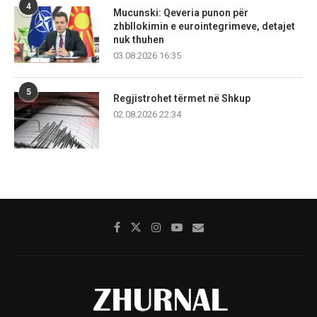
4
Mucunski: Qeveria punon për
zhbllokimin e eurointegrimeve, detajet
nuk thuhen
03.08.2026 16:35
5
Regjistrohet tërmet në Shkup
02.08.2026 22:34