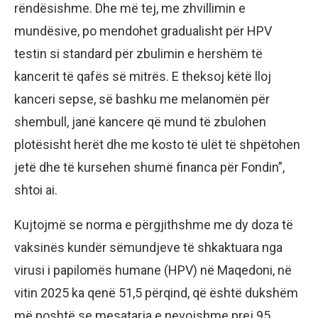
rëndësishme. Dhe më tej, me zhvillimin e
mundësive, po mendohet gradualisht për HPV
testin si standard për zbulimin e hershëm të
kancerit të qafës së mitrës. E theksoj këtë lloj
kanceri sepse, së bashku me melanomën për
shembull, janë kancere që mund të zbulohen
plotësisht herët dhe me kosto të ulët të shpëtohen
jetë dhe të kursehen shumë financa për Fondin”,
shtoi ai.
Kujtojmë se norma e përgjithshme me dy doza të
vaksinës kundër sëmundjeve të shkaktuara nga
virusi i papilomës humane (HPV) në Maqedoni, në
vitin 2025 ka qenë 51,5 përqind, që është dukshëm
më poshtë se mesatarja e nevojshme prej 95