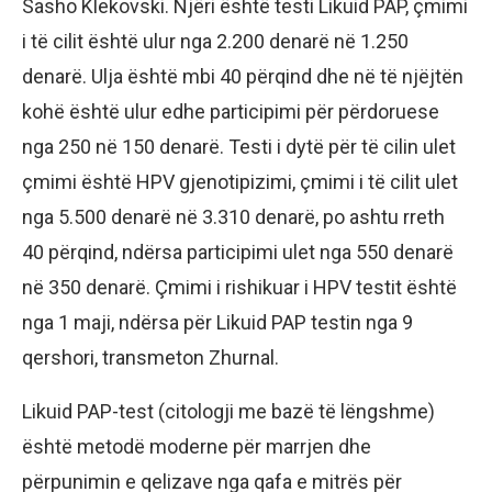
Sasho Klekovski. Njëri është testi Likuid PAP, çmimi
i të cilit është ulur nga 2.200 denarë në 1.250
denarë. Ulja është mbi 40 përqind dhe në të njëjtën
kohë është ulur edhe participimi për përdoruese
nga 250 në 150 denarë. Testi i dytë për të cilin ulet
çmimi është HPV gjenotipizimi, çmimi i të cilit ulet
nga 5.500 denarë në 3.310 denarë, po ashtu rreth
40 përqind, ndërsa participimi ulet nga 550 denarë
në 350 denarë. Çmimi i rishikuar i HPV testit është
nga 1 maji, ndërsa për Likuid PAP testin nga 9
qershori, transmeton Zhurnal.
Likuid PAP-test (citologji me bazë të lëngshme)
është metodë moderne për marrjen dhe
përpunimin e qelizave nga qafa e mitrës për