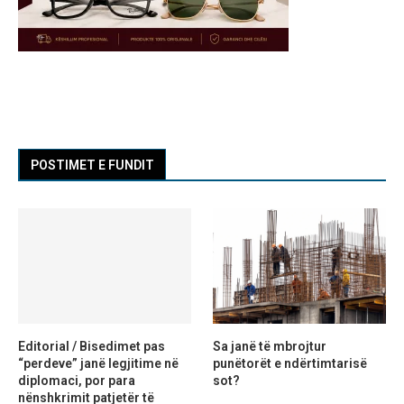
POSTIMET E FUNDIT
Editorial / Bisedimet pas
Sa janë të mbrojtur
“perdeve” janë legjitime në
punëtorët e ndërtimtarisë
diplomaci, por para
sot?
nënshkrimit patjetër të