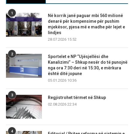
1
Në korrik janë paguar mbi 560 milionë
denarë për kompensime për pushim
mjekësor, pjesa më e madhe për lejet e
lindjes
28.07.2026 15:52
2
Sportelet e NP “Ujësjellësi dhe
Kanalizimi” – Shkup nesër do të punojnë
nga ora 7:30 deri në 15:30, e mërkura
është ditë jopune
05.01.2026 10:36
3
Regjistrohet tërmet në Shkup
02.08.2026 22:34
4
Editorial / Priten reforma në sistemin e