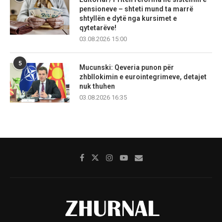
pensioneve – shteti mund ta marrë
shtyllën e dytë nga kursimet e
qytetarëve!
03.08.2026 15:00
5
Mucunski: Qeveria punon për
zhbllokimin e eurointegrimeve, detajet
nuk thuhen
03.08.2026 16:35