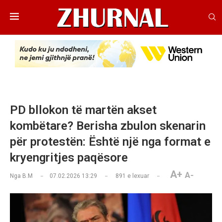
PD bllokon të martën akset
kombëtare? Berisha zbulon skenarin
për protestën: Është një nga format e
kryengritjes paqësore
A+
A-
Nga
B.M
07.02.2026 13:29
891
e lexuar