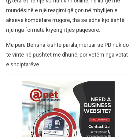
qytetarët në një komunikim online, në lidhje me
mundësinë e një reagimi që çon në mbylljen e
akseve kombëtare rrugore, tha se edhe kjo është
një nga formate kryengritjes paqësore.
Më parë Berisha kishte paralajmëruar se PD nuk do
të vinte në pushtet me dhunë, por vetëm nga votat
e shqiptarëve.