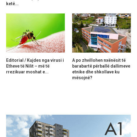
ketë...
Editorial / Kujdes nga virusi i
A po zhvillohen nxënësit të
Etheve të Nilit – më të
barabartë përballë dallimeve
rrezikuar moshat e...
etnike dhe shkollave ku
mësojnë?