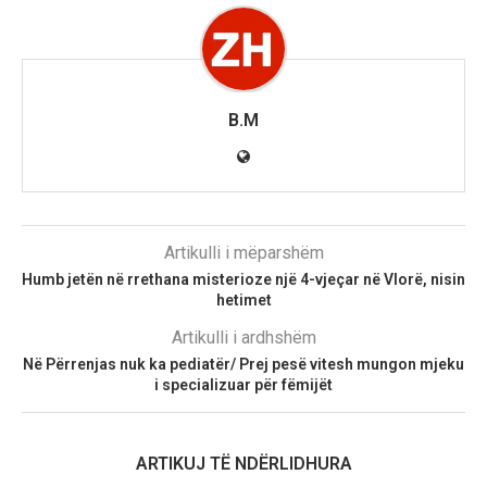
B.M
Artikulli i mëparshëm
Humb jetën në rrethana misterioze një 4-vjeçar në Vlorë, nisin
hetimet
Artikulli i ardhshëm
Në Përrenjas nuk ka pediatër/ Prej pesë vitesh mungon mjeku
i specializuar për fëmijët
ARTIKUJ TË NDËRLIDHURA