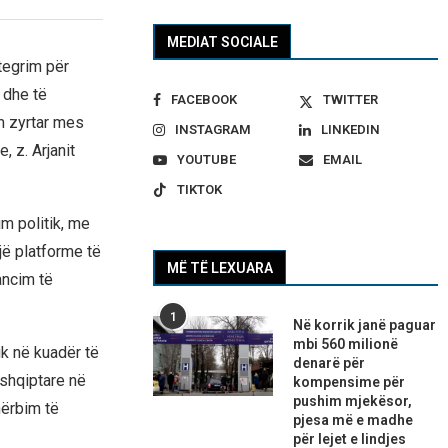
MEDIAT SOCIALE
tegrim për
 dhe të
FACEBOOK
TWITTER
m zyrtar mes
INSTAGRAM
LINKEDIN
, z. Arjanit
YOUTUBE
EMAIL
TIKTOK
im politik, me
jë platforme të
MË TË LEXUARA
ancim të
1
Në korrik janë paguar
mbi 560 milionë
ik në kuadër të
denarë për
 shqiptare në
kompensime për
pushim mjekësor,
hërbim të
pjesa më e madhe
për lejet e lindjes