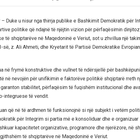
 – Duke u nisur nga thirrja publike e Bashkimit Demokratik për In
tive politike që ndajnë të njëjtin vizion për përfaqësimin dinjitoz
ke të shqiptarëve në Maqedoninë e Veriut, sot u zhvillua një taki
I-së, z. Ali Ahmeti, dhe Kryetarit të Partisë Demokratike Evropiane
lua në frymë konstruktive dhe vullnet të ndërsjellë për bashkëpun
ë në nevojën për unifikimin e faktorëve politikë shqiptarë rreth n
garanton stabilitet, përfaqësim të fuqishëm institucional dhe av
-integruese të vendit.
uan që në të ardhmen të funksionojnë si një subjekt i vetëm polit
kratik për Integrim si partia më e konsoliduar dhe e organizuar
shkuar kapacitetet organizative, programore dhe njerëzore, në s
ërgjithshëm të shqiptarëve në Maqedoninë e Veriut.