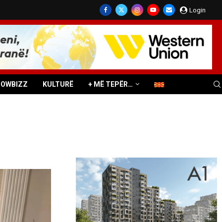
Login
HOWBIZZ
KULTURË
+ MË TEPËR…