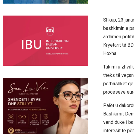
Shkup, 23 janar
bashkimin e par
ardhmen politi
Kryetarit të BD
Hoxha.
Takimi u zhvil
theks të veçant
përbashkët që 
proceseve euro
Palët u dakord
Bashkimit Demo
vend duke i ba
interesit të p