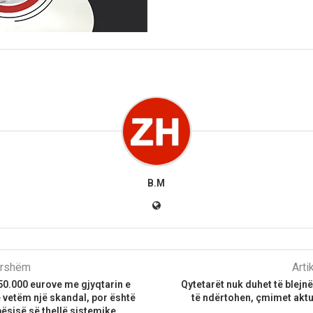
B.M
parshëm
Arti
350.000 eurove me gjyqtarin e
Qytetarët nuk duhet të blejn
ë vetëm një skandal, por është
të ndërtohen, çmimet aktua
bësisë së thellë sistemike