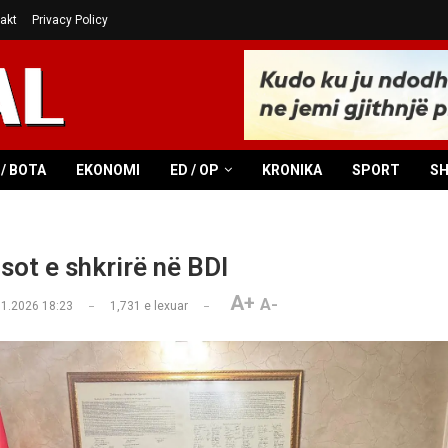
akt
Privacy Policy
/ BOTA
EKONOMI
ED / OP
KRONIKA
SPORT
S
sot e shkrirë në BDI
A+
A-
01.2026 18:23
1,731
e lexuar