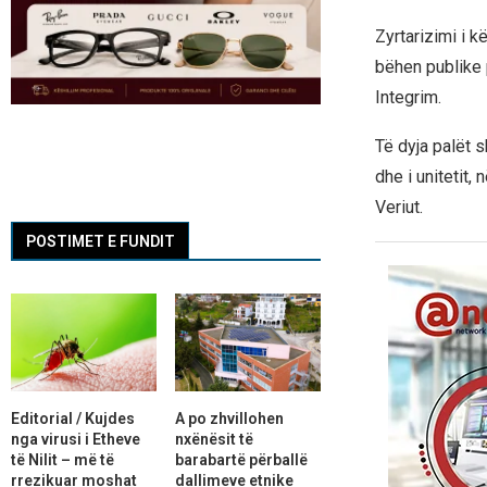
Zyrtarizimi i k
bëhen publike 
Integrim.
Të dyja palët 
dhe i unitetit
Veriut.
POSTIMET E FUNDIT
Editorial / Kujdes
A po zhvillohen
nga virusi i Etheve
nxënësit të
të Nilit – më të
barabartë përballë
rrezikuar moshat
dallimeve etnike