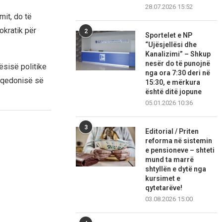
28.07.2026 15:52
mit, do të
okratik për
2
Sportelet e NP
“Ujësjellësi dhe
Kanalizimi” – Shkup
nesër do të punojnë
ësisë politike
nga ora 7:30 deri në
Maqedonisë së
15:30, e mërkura
është ditë jopune
05.01.2026 10:36
3
Editorial / Priten
reforma në sistemin
e pensioneve – shteti
mund ta marrë
shtyllën e dytë nga
kursimet e
qytetarëve!
03.08.2026 15:00