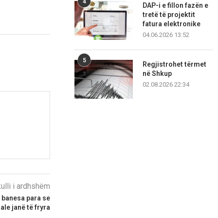
4
DAP-i e fillon fazën e
tretë të projektit
fatura elektronike
04.06.2026 13:52
5
Regjistrohet tërmet
në Shkup
02.08.2026 22:34
kulli i ardhshëm
ë banesa para se
le janë të fryra