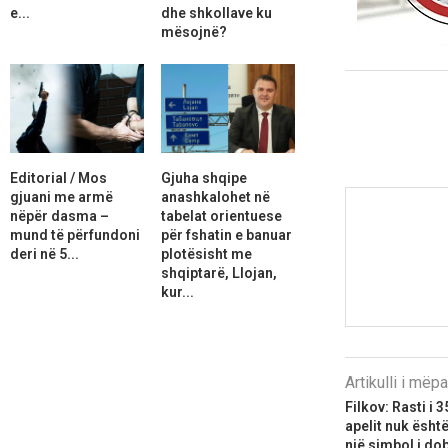
e...
dhe shkollave ku
mësojnë?
Editorial / Mos
Gjuha shqipe
gjuani me armë
anashkalohet në
nëpër dasma –
tabelat orientuese
mund të përfundoni
për fshatin e banuar
deri në 5...
plotësisht me
shqiptarë, Llojan,
kur...
Artikulli i më
Filkov: Rasti i 
apelit nuk ësht
një simbol i do