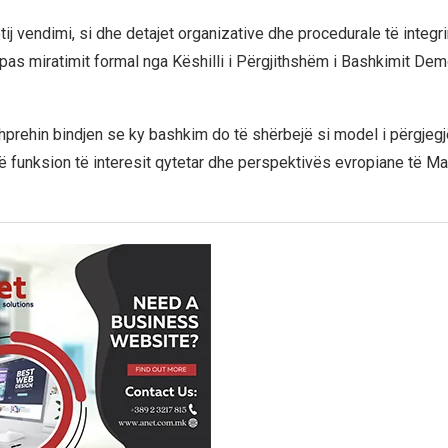
ëtij vendimi, si dhe detajet organizative dhe procedurale të integri
pas miratimit formal nga Këshilli i Përgjithshëm i Bashkimit Dem
shprehin bindjen se ky bashkim do të shërbejë si model i përgjegj
, në funksion të interesit qytetar dhe perspektivës evropiane të 