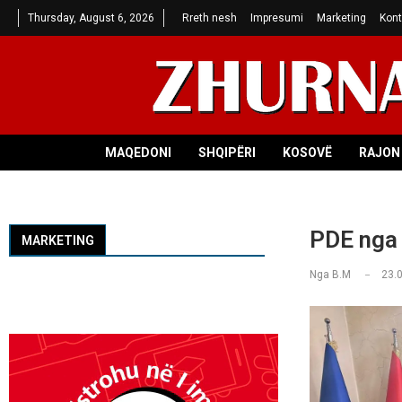
Thursday, August 6, 2026
Rreth nesh
Impresumi
Marketing
Kont
MAQEDONI
SHQIPËRI
KOSOVË
RAJON 
PDE nga 
MARKETING
Nga
B.M
23.