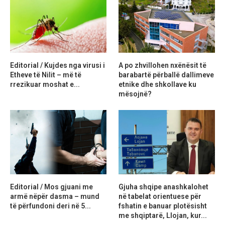
Editorial / Kujdes nga virusi i
A po zhvillohen nxënësit të
Etheve të Nilit – më të
barabartë përballë dallimeve
rrezikuar moshat e...
etnike dhe shkollave ku
mësojnë?
Editorial / Mos gjuani me
Gjuha shqipe anashkalohet
armë nëpër dasma – mund
në tabelat orientuese për
të përfundoni deri në 5...
fshatin e banuar plotësisht
me shqiptarë, Llojan, kur...