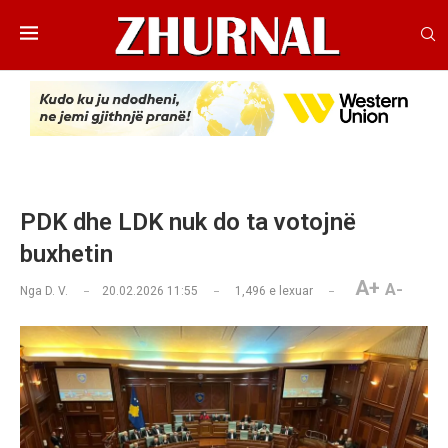
PDK dhe LDK nuk do ta votojnë
buxhetin
A+
A-
Nga
D. V.
20.02.2026 11:55
1,496
e lexuar