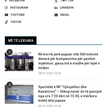
FACEBOOK
TWITTER
INSTAGRAM
LINKEDIN
YOUTUBE
EMAIL
TIKTOK
MË TË LEXUARA
1
Në korrik janë paguar mbi 560 milionë
denarë për kompensime për pushim
mjekësor, pjesa më e madhe për lejet e
lindjes
28.07.2026 15:52
2
Sportelet e NP “Ujësjellësi dhe
Kanalizimi” – Shkup nesër do të punojnë
nga ora 7:30 deri në 15:30, e mërkura
është ditë jopune
05.01.2026 10:36