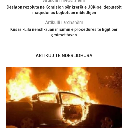
Artikulli i mëparshëm
Dështon rezoluta në Komision për krerët e UÇK-së, deputetët
maqedonas bojkotuan mbledhjen
Artikulli i ardhshëm
Kusari-Lila nënshkruan inicimin e procedurës të ligjit për
çmimet tavan
ARTIKUJ TË NDËRLIDHURA