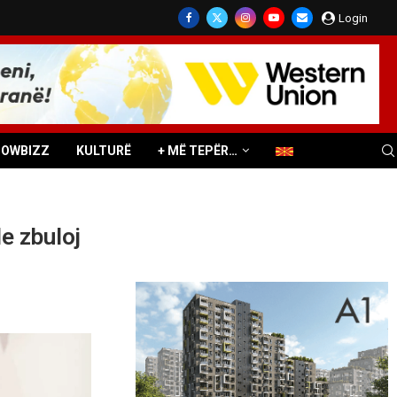
Login
HOWBIZZ
KULTURË
+ MË TEPËR…
e zbuloj