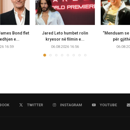
James Bond flet
Jared Leto humbet rolin
“Menduam se i
edhjen e...
kryesor në filmin e...
për gjithë
26 16:59
06.08.2026 16:56
06.08.2
BOOK
TWITTER
INSTAGRAM
YOUTUBE