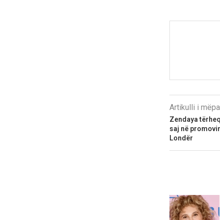
Artikulli i më
Zendaya tërheq
saj në promovi
Londër