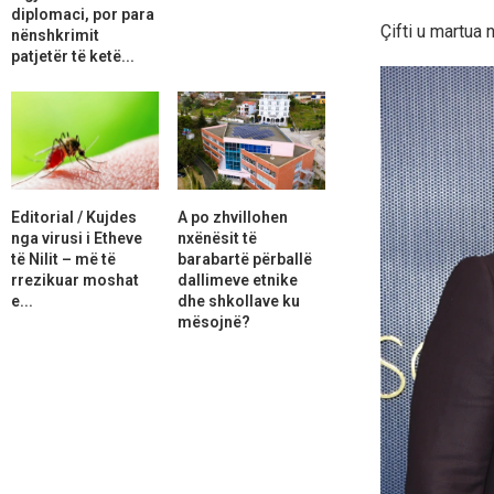
diplomaci, por para
Çifti u martua
nënshkrimit
patjetër të ketë...
Editorial / Kujdes
A po zhvillohen
nga virusi i Etheve
nxënësit të
të Nilit – më të
barabartë përballë
rrezikuar moshat
dallimeve etnike
e...
dhe shkollave ku
mësojnë?