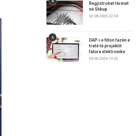
4
Regjistrohet tërmet
në Shkup
02.08.2026 22:34
5
DAP-i e fillon fazën e
tretë të projektit
fatura elektronike
04.06.2026 13:52