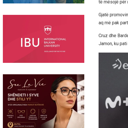
të mësojë për 
Gjatë promovimi
aq më pak part
Cruz dhe Barde
Jamon, ku pati 