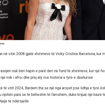
vier
n në vitin 2008 gjatë xhirimeve të Vicky Cristina Barcelona, kur 
snjëri nuk bëri hapin e parë deri në fund të xhirimeve, kur një fe
një mik i afroi dhe prej aty nisi historia e tyre e dashurisë.
të të vitit 2024, Bardem tha se një nga arsyet pse lidhja e tyre ës
 u njohën para se të bëheshin të famshëm, duke krijuar një bazë t
jeje të ndërsjellë.