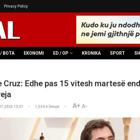
Privacy Policy
/ BOTA
EKONOMI
ED / OP
KRONIKA
SPORT
S
 Cruz: Edhe pas 15 vitesh martesë end
reja
A+
A-
07.2026 13:01
1,534
e lexuar