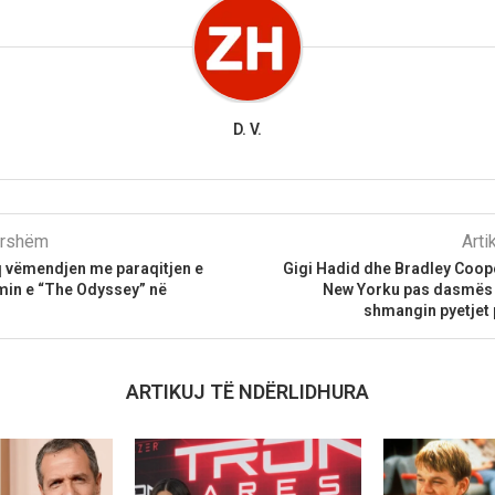
D. V.
parshëm
Arti
 vëmendjen me paraqitjen e
Gigi Hadid dhe Bradley Coop
min e “The Odyssey” në
New Yorku pas dasmës s
shmangin pyetjet
ARTIKUJ TË NDËRLIDHURA