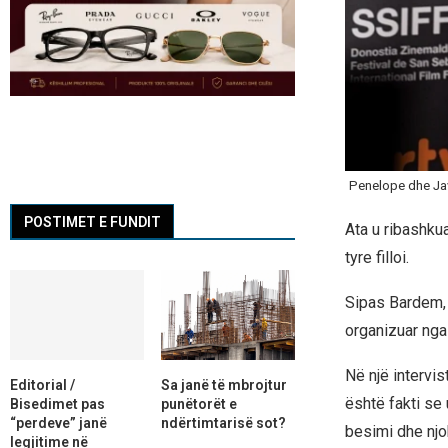
Penelope dhe Ja
POSTIMET E FUNDIT
Ata u ribashkua
tyre filloi.
Sipas Bardem, a
organizuar nga 
Në një intervis
Editorial /
Sa janë të mbrojtur
është fakti se
Bisedimet pas
punëtorët e
“perdeve” janë
ndërtimtarisë sot?
besimi dhe njoh
legjitime në