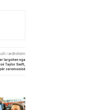
kulli i ardhshëm
er largohen nga
ë Taylor Swift,
 për ceremoninë