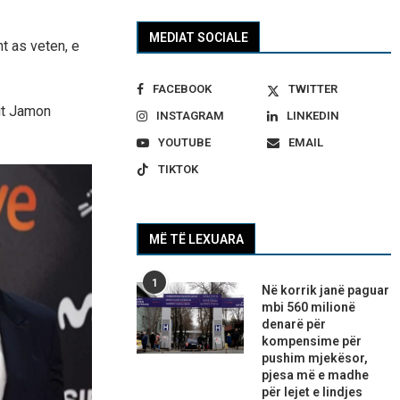
MEDIAT SOCIALE
ht as veten, e
FACEBOOK
TWITTER
mit Jamon
INSTAGRAM
LINKEDIN
YOUTUBE
EMAIL
TIKTOK
MË TË LEXUARA
1
Në korrik janë paguar
mbi 560 milionë
denarë për
kompensime për
pushim mjekësor,
pjesa më e madhe
për lejet e lindjes