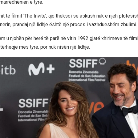
marrëdhënien e tyre.
t të filmit ‘The Invite’, ajo theksoi se askush nuk e njeh plotësis
nerin, prandaj një lidhje është një proces i vazhdueshëm zbulimi.
m u njohën për herë të parë në vitin 1992 gjatë xhirimeve të fil
tërheqje mes tyre, por nuk nisën një lidhje.