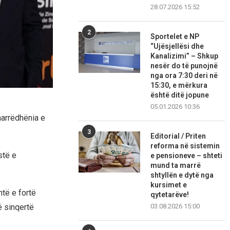
28.07.2026 15:52
2
Sportelet e NP
“Ujësjellësi dhe
Kanalizimi” – Shkup
nesër do të punojnë
nga ora 7:30 deri në
15:30, e mërkura
është ditë jopune
05.01.2026 10:36
marrëdhënia e
3
Editorial / Priten
reforma në sistemin
stë e
e pensioneve – shteti
mund ta marrë
shtyllën e dytë nga
kursimet e
htë e fortë
qytetarëve!
ë sinqertë
03.08.2026 15:00