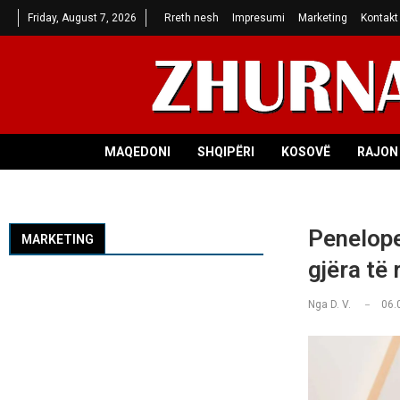
Friday, August 7, 2026
Rreth nesh
Impresumi
Marketing
Kontakt
MAQEDONI
SHQIPËRI
KOSOVË
RAJON 
Penelope
MARKETING
gjëra të 
Nga
D. V.
06.