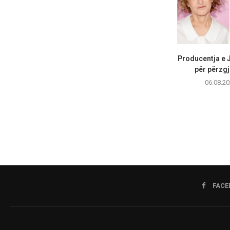
Producentja e 
për përzgj
06.08.20
FACE