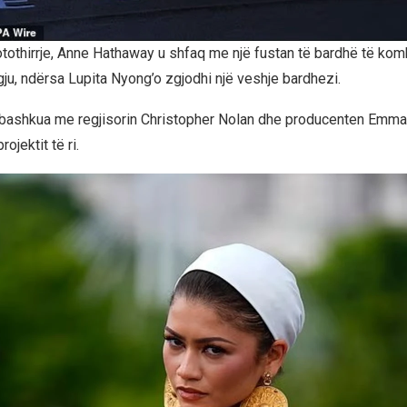
fotothirrje, Anne Hathaway u shfaq me një fustan të bardhë të ko
gju, ndërsa Lupita Nyong’o zgjodhi një veshje bardhezi.
 u bashkua me regjisorin Christopher Nolan dhe producenten Emm
ojektit të ri.