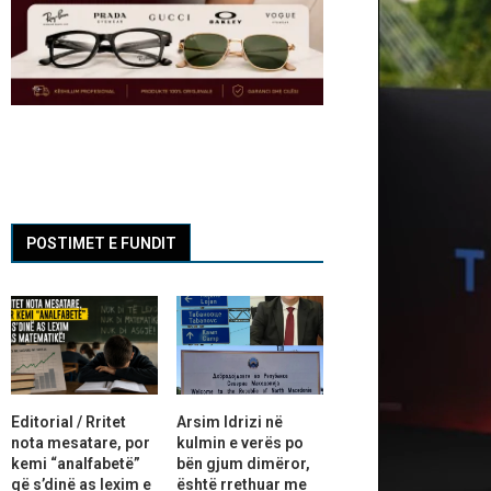
POSTIMET E FUNDIT
Editorial / Rritet
Arsim Idrizi në
nota mesatare, por
kulmin e verës po
kemi “analfabetë”
bën gjum dimëror,
që s’dinë as lexim e
është rrethuar me