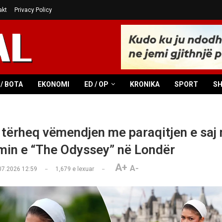
akt
Privacy Policy
/ BOTA
EKONOMI
ED / OP
KRONIKA
SPORT
S
tërheq vëmendjen me paraqitjen e saj 
in e “The Odyssey” në Londër
A+
A-
07.2026 12:59
1,679
e lexuar