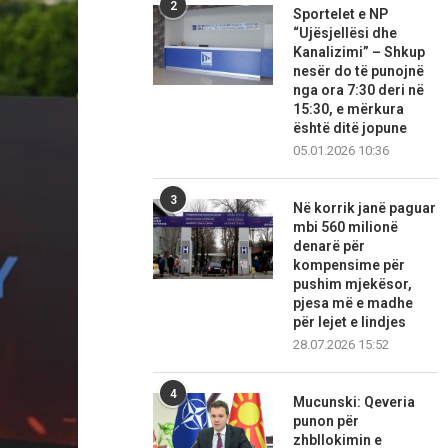
2
Sportelet e NP
“Ujësjellësi dhe
Kanalizimi” – Shkup
nesër do të punojnë
nga ora 7:30 deri në
15:30, e mërkura
është ditë jopune
05.01.2026 10:36
3
Në korrik janë paguar
mbi 560 milionë
denarë për
kompensime për
pushim mjekësor,
pjesa më e madhe
për lejet e lindjes
28.07.2026 15:52
4
Mucunski: Qeveria
punon për
zhbllokimin e