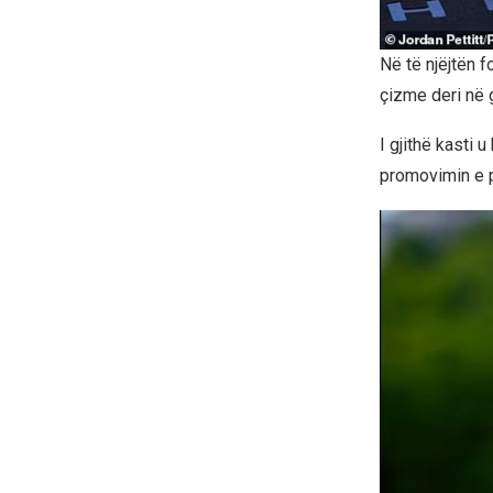
Në të njëjtën 
çizme deri në 
I gjithë kasti
promovimin e pr