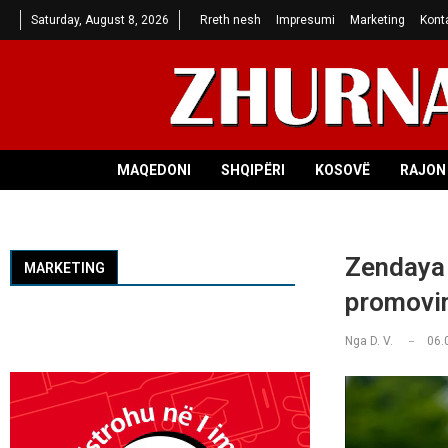
Saturday, August 8, 2026
Rreth nesh
Impresumi
Marketing
Kont
MAQEDONI
SHQIPËRI
KOSOVË
RAJON 
Zendaya 
MARKETING
promovim
Nga
D. V.
06.