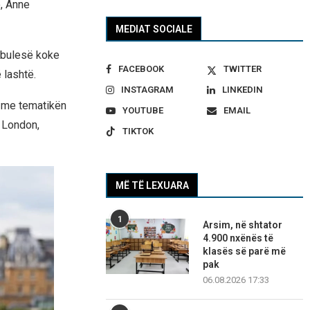
o, Anne
MEDIAT SOCIALE
 mbulesë koke
FACEBOOK
TWITTER
 lashtë.
INSTAGRAM
LINKEDIN
n me tematikën
YOUTUBE
EMAIL
n London,
TIKTOK
MË TË LEXUARA
1
Arsim, në shtator
4.900 nxënës të
klasës së parë më
pak
06.08.2026 17:33