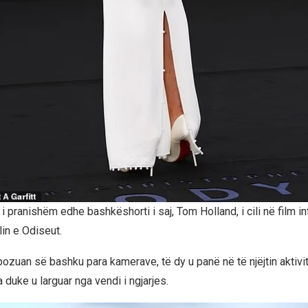
i pranishëm edhe bashkëshorti i saj, Tom Holland, i cili në film i
lin e Odiseut.
ozuan së bashku para kamerave, të dy u panë në të njëjtin aktivi
 duke u larguar nga vendi i ngjarjes.