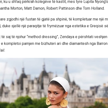
r, ku u shfaq përkrah kolegëve të kastit, mes tyre Lupita Nyong’
antha Morton, Matt Damon, Robert Pattinson dhe Tom Holland.
çare zgjodhi një fustan të gjatë pa shpinë, të kompletuar me një
til, duke sjellë një paraqitje të frymëzuar nga estetika e Greqisë së
it të saj të njohur “method dressing”, Zendaya e përshtati veshje
sa e kompletoi pamjen me bizhuteri ari dhe diamantesh nga Barro
ail.