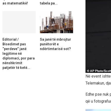
as matematikë!
tabela pa...
Editorial /
Sa janë të mbrojtur
Bisedimet pas
punëtorët e
“perdeve” janë
ndërtimtarisë sot?
legjitime në
diplomaci, por para
nënshkrimit
patjetër të ketë...
Në event ishte 
Telemakun, dja
Edhe pse nuk p
që u fotografua