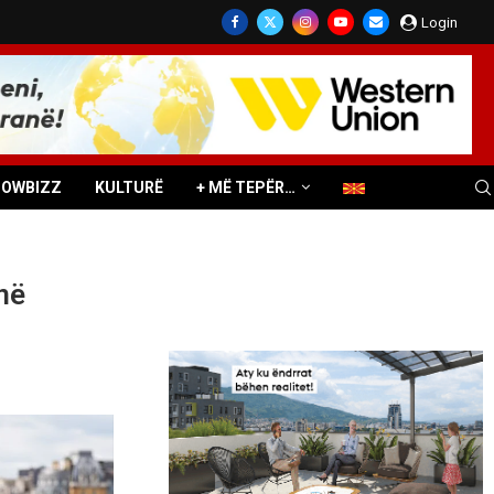
Login
HOWBIZZ
KULTURË
+ MË TEPËR…
në