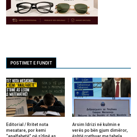
POSTIMET E FUNDIT
Editorial / Rritet nota
Arsim Idrizi në kulmin e
mesatare, por kemi
verës po bën gjum dimëror,
“analfabetë” që s’dinë as
është rrethuar me tabela