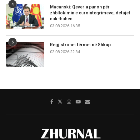
4
Mucunski: Qeveria punon për
zhbllokimin e eurointegrimeve, detajet
nuk thuhen
03.08.2026 16:35
5
Regjistrohet tërmet në Shkup
02.08.2026 22:34