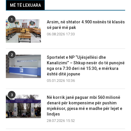
MË TË LEXUARA
1
Arsim, në shtator 4.900 nxënës të klasës
së parë më pak
06.08.2026 17:33
2
Sportelet e NP “Ujësjellësi dhe
Kanalizimi” – Shkup nesër do të punojnë
nga ora 7:30 deri në 15:30, e mërkura
është ditë jopune
05.01.2026 10:36
3
Në korrik janë paguar mbi 560 milionë
denarë për kompensime për pushim
mjekësor, pjesa më e madhe për lejet e
lindjes
28.07.2026 15:52