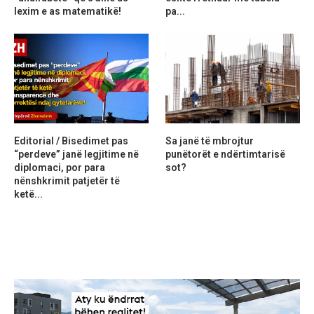
lexim e as matematikë!
pa...
Editorial / Bisedimet pas
Sa janë të mbrojtur
“perdeve” janë legjitime në
punëtorët e ndërtimtarisë
diplomaci, por para
sot?
nënshkrimit patjetër të
ketë...