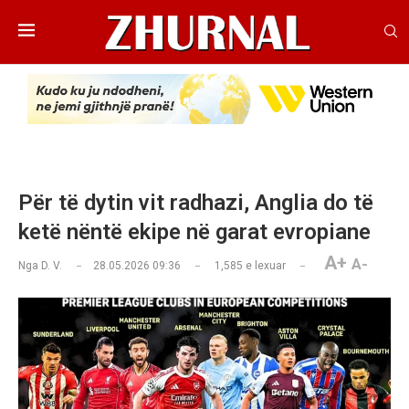
Për të dytin vit radhazi, Anglia do të
ketë nëntë ekipe në garat evropiane
A+
A-
Nga
D. V.
28.05.2026 09:36
1,585
e lexuar