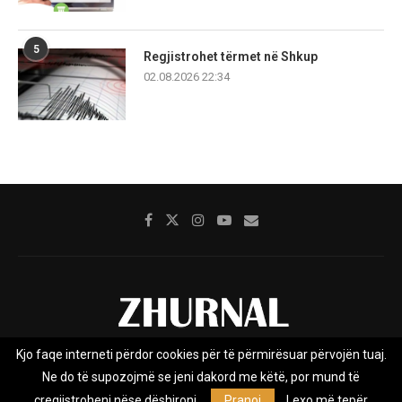
5
Regjistrohet tërmet në Shkup
02.08.2026 22:34
Kjo faqe interneti përdor cookies për të përmirësuar përvojën tuaj.
Rreth nesh
Impresumi
Marketing
Kontakt
Ne do të supozojmë se jeni dakord me këtë, por mund të
Privacy Policy
çregjistroheni nëse dëshironi.
Pranoj
Lexo më tepër