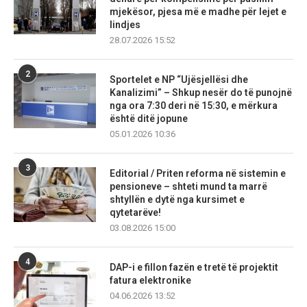
mjekësor, pjesa më e madhe për lejet e
lindjes
28.07.2026 15:52
2
Sportelet e NP “Ujësjellësi dhe
Kanalizimi” – Shkup nesër do të punojnë
nga ora 7:30 deri në 15:30, e mërkura
është ditë jopune
05.01.2026 10:36
3
Editorial / Priten reforma në sistemin e
pensioneve – shteti mund ta marrë
shtyllën e dytë nga kursimet e
qytetarëve!
03.08.2026 15:00
4
DAP-i e fillon fazën e tretë të projektit
fatura elektronike
04.06.2026 13:52