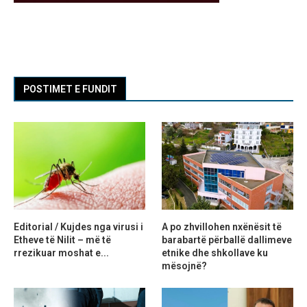
POSTIMET E FUNDIT
Editorial / Kujdes nga virusi i
A po zhvillohen nxënësit të
Etheve të Nilit – më të
barabartë përballë dallimeve
rrezikuar moshat e...
etnike dhe shkollave ku
mësojnë?