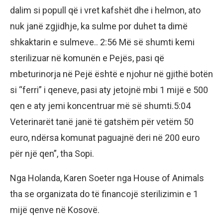
dalim si popull që i vret kafshët dhe i helmon, ato
nuk janë zgjidhje, ka sulme por duhet ta dimë
shkaktarin e sulmeve.. 2:56 Më së shumti kemi
sterilizuar në komunën e Pejës, pasi që
mbeturinorja në Pejë është e njohur në gjithë botën
si “ferri” i qeneve, pasi aty jetojnë mbi 1 mijë e 500
qen e aty jemi koncentruar më së shumti.5:04
Veterinarët tanë janë të gatshëm për vetëm 50
euro, ndërsa komunat paguajnë deri në 200 euro
për një qen”, tha Sopi.
Nga Holanda, Karen Soeter nga House of Animals
tha se organizata do të financojë sterilizimin e 1
mijë qenve në Kosovë.