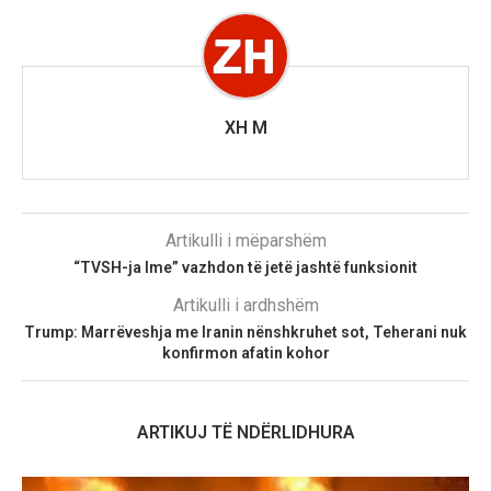
XH M
Artikulli i mëparshëm
“TVSH-ja Ime” vazhdon të jetë jashtë funksionit
Artikulli i ardhshëm
Trump: Marrëveshja me Iranin nënshkruhet sot, Teherani nuk
konfirmon afatin kohor
ARTIKUJ TË NDËRLIDHURA