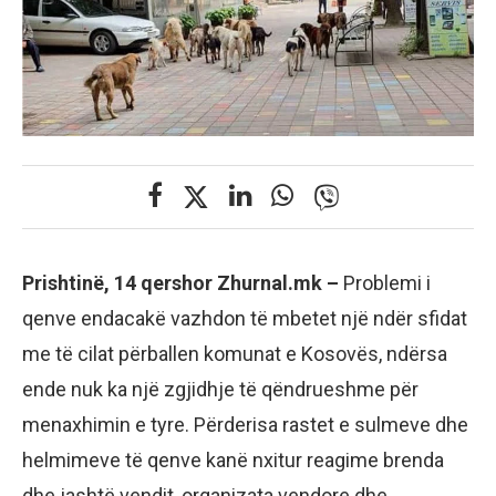
Prishtinë, 14 qershor Zhurnal.mk –
Problemi i
qenve endacakë vazhdon të mbetet një ndër sfidat
me të cilat përballen komunat e Kosovës, ndërsa
ende nuk ka një zgjidhje të qëndrueshme për
menaxhimin e tyre. Përderisa rastet e sulmeve dhe
helmimeve të qenve kanë nxitur reagime brenda
dhe jashtë vendit, organizata vendore dhe