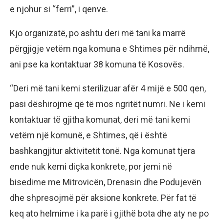
e njohur si “ferri”, i qenve.
Kjo organizatë, po ashtu deri më tani ka marrë
përgjigje vetëm nga komuna e Shtimes për ndihmë,
ani pse ka kontaktuar 38 komuna të Kosovës.
“Deri më tani kemi sterilizuar afër 4 mijë e 500 qen,
pasi dëshirojmë që të mos ngritët numri. Ne i kemi
kontaktuar të gjitha komunat, deri më tani kemi
vetëm një komunë, e Shtimes, që i është
bashkangjitur aktivitetit tonë. Nga komunat tjera
ende nuk kemi diçka konkrete, por jemi në
bisedime me Mitrovicën, Drenasin dhe Podujevën
dhe shpresojmë për aksione konkrete. Për fat të
keq ato helmime i ka parë i gjithë bota dhe aty ne po