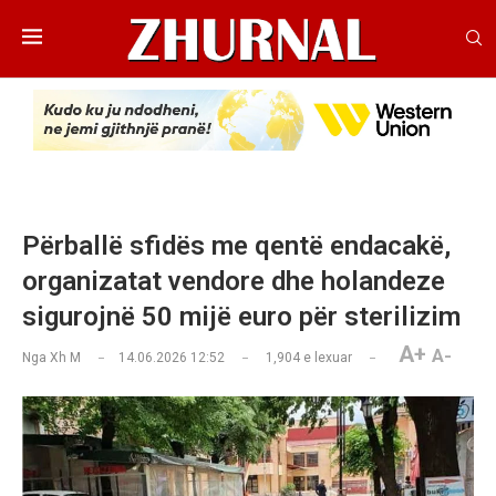
Përballë sfidës me qentë endacakë,
organizatat vendore dhe holandeze
sigurojnë 50 mijë euro për sterilizim
A+
A-
Nga
Xh M
14.06.2026 12:52
1,904
e lexuar