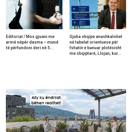
Editorial / Mos gjuani me
Gjuha shqipe anashkalohet
armë nëpër dasma – mund
në tabelat orientuese për
të përfundoni deri në 5...
fshatin e banuar plotësisht
me shqiptarë, Llojan, kur...