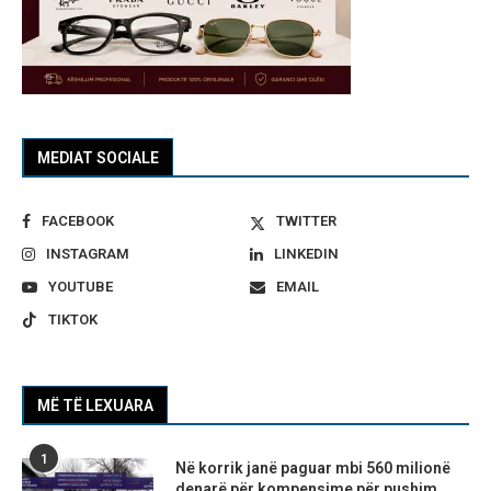
MEDIAT SOCIALE
FACEBOOK
TWITTER
INSTAGRAM
LINKEDIN
YOUTUBE
EMAIL
TIKTOK
MË TË LEXUARA
1
Në korrik janë paguar mbi 560 milionë
denarë për kompensime për pushim