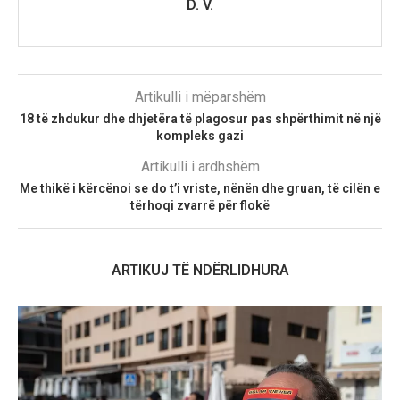
D. V.
Artikulli i mëparshëm
18 të zhdukur dhe dhjetëra të plagosur pas shpërthimit në një
kompleks gazi
Artikulli i ardhshëm
Me thikë i kërcënoi se do t’i vriste, nënën dhe gruan, të cilën e
tërhoqi zvarrë për flokë
ARTIKUJ TË NDËRLIDHURA