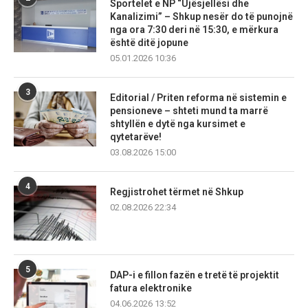
Sportelet e NP “Ujësjellësi dhe
Kanalizimi” – Shkup nesër do të punojnë
nga ora 7:30 deri në 15:30, e mërkura
është ditë jopune
05.01.2026 10:36
3
Editorial / Priten reforma në sistemin e
pensioneve – shteti mund ta marrë
shtyllën e dytë nga kursimet e
qytetarëve!
03.08.2026 15:00
4
Regjistrohet tërmet në Shkup
02.08.2026 22:34
5
DAP-i e fillon fazën e tretë të projektit
fatura elektronike
04.06.2026 13:52