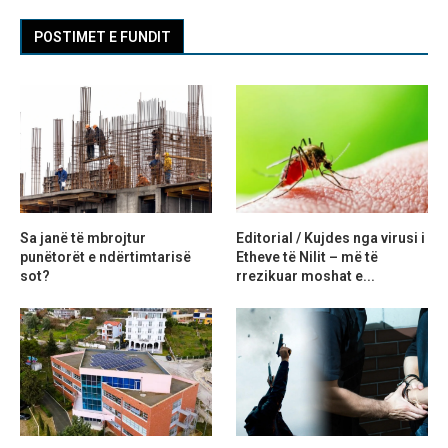
POSTIMET E FUNDIT
Sa janë të mbrojtur
Editorial / Kujdes nga virusi i
punëtorët e ndërtimtarisë
Etheve të Nilit – më të
sot?
rrezikuar moshat e...