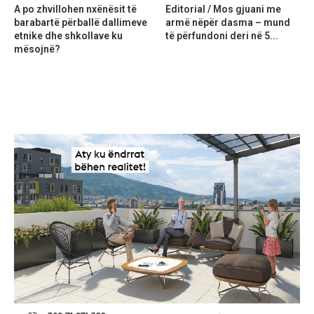
A po zhvillohen nxënësit të
Editorial / Mos gjuani me
barabartë përballë dallimeve
armë nëpër dasma – mund
etnike dhe shkollave ku
të përfundoni deri në 5...
mësojnë?