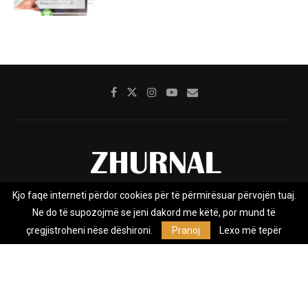
Kjo faqe interneti përdor cookies për të përmirësuar përvojën tuaj.
Rreth nesh
Impresumi
Marketing
Kontakt
Ne do të supozojmë se jeni dakord me këtë, por mund të
Privacy Policy
çregjistroheni nëse dëshironi.
Pranoj
Lexo më tepër
Zhurnal.mk është Agjenci e Lajmeve e pavarur, e themeluar në vitin
2009, që e mbulon Maqedoninë, Kosovën, Shqipërinë edhe lajmet
nga bota.
@2026 - All Right Reserved. Designed and Developed by