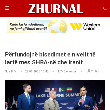
Përfundojnë bisedimet e nivelit të
lartë mes SHBA-së dhe Iranit
A+
A-
Nga
D. V.
22.06.2026 16:42
1,745
e lexuar