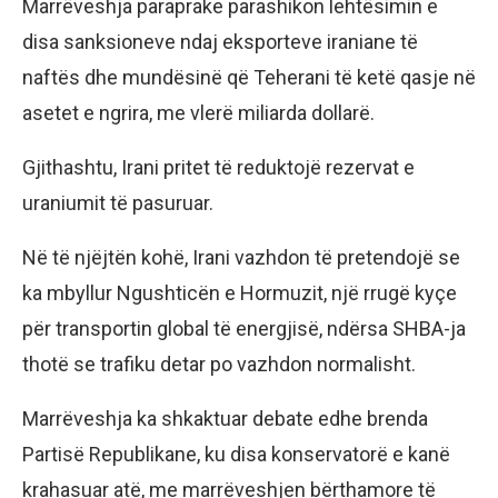
Marrëveshja paraprake parashikon lehtësimin e
disa sanksioneve ndaj eksporteve iraniane të
naftës dhe mundësinë që Teherani të ketë qasje në
asetet e ngrira, me vlerë miliarda dollarë.
Gjithashtu, Irani pritet të reduktojë rezervat e
uraniumit të pasuruar.
Në të njëjtën kohë, Irani vazhdon të pretendojë se
ka mbyllur Ngushticën e Hormuzit, një rrugë kyçe
për transportin global të energjisë, ndërsa SHBA-ja
thotë se trafiku detar po vazhdon normalisht.
Marrëveshja ka shkaktuar debate edhe brenda
Partisë Republikane, ku disa konservatorë e kanë
krahasuar atë, me marrëveshjen bërthamore të