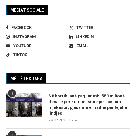
MEDIAT SOCIALE
FACEBOOK
TWITTER
INSTAGRAM
LINKEDIN
YOUTUBE
EMAIL
TIKTOK
MË TË LEXUARA
1
Në korrik janë paguar mbi 560 milionë
denarë për kompensime për pushim
mjekësor, pjesa më e madhe për lejet e
lindjes
28.07.2026 15:52
2