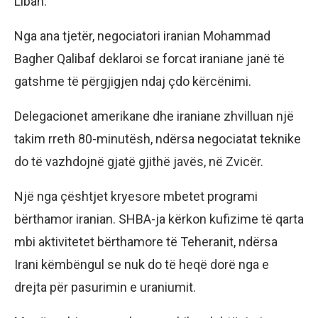
Liban.
Nga ana tjetër, negociatori iranian Mohammad
Bagher Qalibaf deklaroi se forcat iraniane janë të
gatshme të përgjigjen ndaj çdo kërcënimi.
Delegacionet amerikane dhe iraniane zhvilluan një
takim rreth 80-minutësh, ndërsa negociatat teknike
do të vazhdojnë gjatë gjithë javës, në Zvicër.
Një nga çështjet kryesore mbetet programi
bërthamor iranian. SHBA-ja kërkon kufizime të qarta
mbi aktivitetet bërthamore të Teheranit, ndërsa
Irani këmbëngul se nuk do të heqë dorë nga e
drejta për pasurimin e uraniumit.