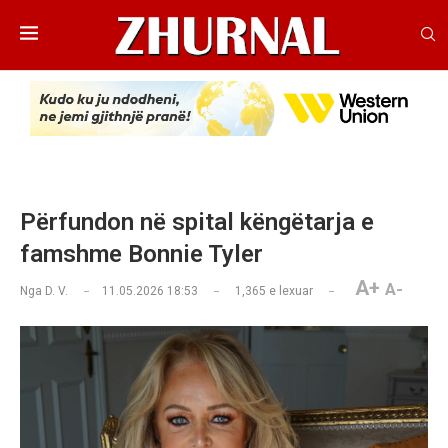
Përfundon në spital këngëtarja e
famshme Bonnie Tyler
A+
A-
Nga
D. V.
11.05.2026 18:53
1,365
e lexuar