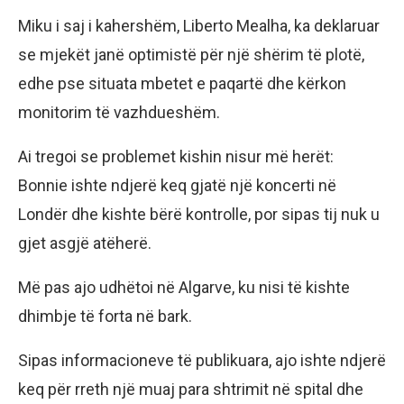
Miku i saj i kahershëm, Liberto Mealha, ka deklaruar
se mjekët janë optimistë për një shërim të plotë,
edhe pse situata mbetet e paqartë dhe kërkon
monitorim të vazhdueshëm.
Ai tregoi se problemet kishin nisur më herët:
Bonnie ishte ndjerë keq gjatë një koncerti në
Londër dhe kishte bërë kontrolle, por sipas tij nuk u
gjet asgjë atëherë.
Më pas ajo udhëtoi në Algarve, ku nisi të kishte
dhimbje të forta në bark.
Sipas informacioneve të publikuara, ajo ishte ndjerë
keq për rreth një muaj para shtrimit në spital dhe