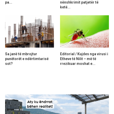
pa...
nënshkrimit patjetër të
ketë...
Sa janë të mbrojtur
Editorial / Kujdes nga virusi i
punëtorët e ndërtimtarisë
Etheve të Nilit – më të
sot?
rrezikuar moshat e...