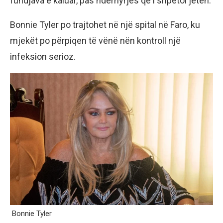
fundjava e kaluar, pas ndërhyrjes që i shpëtoi jetën.
Bonnie Tyler po trajtohet në një spital në Faro, ku
mjekët po përpiqen të vënë nën kontroll një
infeksion serioz.
Bonnie Tyler