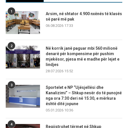
1
Arsim, në shtator 4.900 nxënës të klasës
së parë më pak
06.08.2026 17:33
2
Në korrik janë paguar mbi 560 milionë
denarë për kompensime për pushim
mjekësor, pjesa më e madhe për lejet e
lindjes
28.07.2026 15:52
3
Sportelet e NP “Ujësjellësi dhe
Kanalizimi” – Shkup nesër do të punojnë
nga ora 7:30 deri në 15:30, e mërkura
është ditë jopune
05.01.2026 10:36
4
Regjistrohet tërmet në Shkup