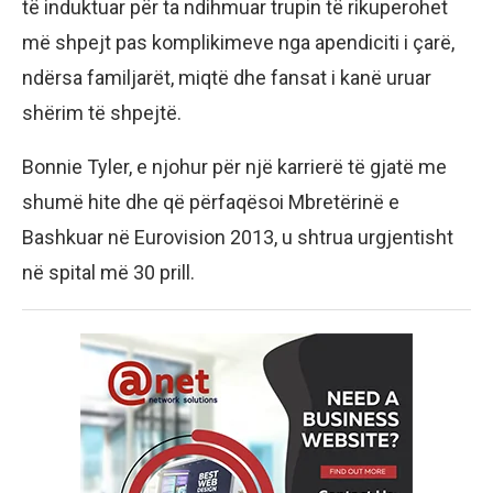
të induktuar për ta ndihmuar trupin të rikuperohet
më shpejt pas komplikimeve nga apendiciti i çarë,
ndërsa familjarët, miqtë dhe fansat i kanë uruar
shërim të shpejtë.
Bonnie Tyler, e njohur për një karrierë të gjatë me
shumë hite dhe që përfaqësoi Mbretërinë e
Bashkuar në Eurovision 2013, u shtrua urgjentisht
në spital më 30 prill.