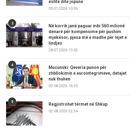
është ditë jopune
05.01.2026 10:36
3
Në korrik janë paguar mbi 560 milionë
denarë për kompensime për pushim
mjekësor, pjesa më e madhe për lejet e
lindjes
28.07.2026 15:52
4
Mucunski: Qeveria punon për
zhbllokimin e eurointegrimeve, detajet
nuk thuhen
03.08.2026 16:35
5
Regjistrohet tërmet në Shkup
02.08.2026 22:34