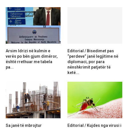
Arsim Idrizi në kulmin e
Editorial / Bisedimet pas
verës po bën gjum dimëror,
“perdeve” janë legjitime në
është rrethuar me tabela
diplomaci, por para
pa...
nënshkrimit patjetër të
ketë...
Sa janë të mbrojtur
Editorial / Kujdes nga virusi i