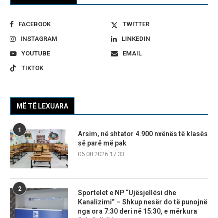
FACEBOOK
TWITTER
INSTAGRAM
LINKEDIN
YOUTUBE
EMAIL
TIKTOK
MË TË LEXUARA
1
Arsim, në shtator 4.900 nxënës të klasës
së parë më pak
06.08.2026 17:33
2
Sportelet e NP “Ujësjellësi dhe
Kanalizimi” – Shkup nesër do të punojnë
nga ora 7:30 deri në 15:30, e mërkura