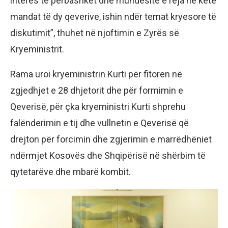
interes të përbashkët dhe mundësitë e reja në këtë
mandat të dy qeverive, ishin ndër temat kryesore të
diskutimit”, thuhet në njoftimin e Zyrës së
Kryeministrit.
Rama uroi kryeministrin Kurti për fitoren në
zgjedhjet e 28 dhjetorit dhe për formimin e
Qeverisë, për çka kryeministri Kurti shprehu
falënderimin e tij dhe vullnetin e Qeverisë që
drejton për forcimin dhe zgjerimin e marrëdhëniet
ndërmjet Kosovës dhe Shqipërisë në shërbim të
qytetarëve dhe mbarë kombit.