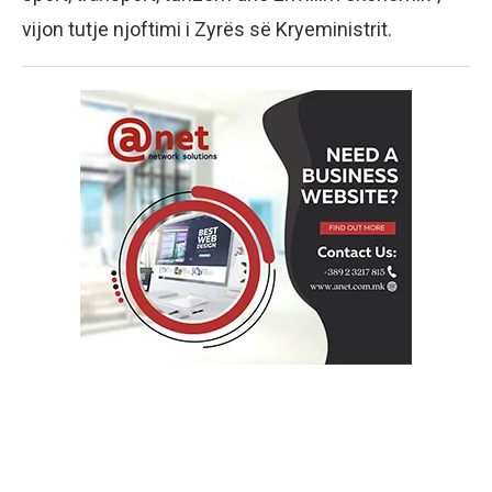
vijon tutje njoftimi i Zyrës së Kryeministrit.