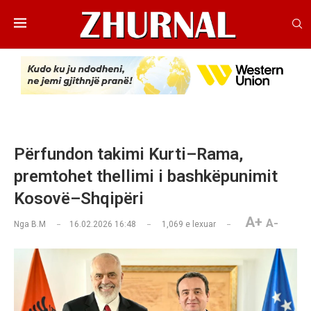
Përfundon takimi Kurti–Rama,
premtohet thellimi i bashkëpunimit
Kosovë–Shqipëri
A+
A-
Nga
B.M
16.02.2026 16:48
1,069
e lexuar