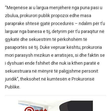
“Meqenëse ai u largua menjëherë nga puna pasi u
zbulua, prokurori publik propozoi edhe masa
paraprake shtesë gjatë procedurës – ndalim për t’u
larguar nga banesa e tij, detyrim për t’u paraqitur në
gjykatë dhe sekuestrim të përkohshëm të
pasaportës së tij. Duke vepruar kështu, prokuroria
mori parasysh rrezikun e arratisjes, si dhe faktin se
i dyshuari ende fshihet dhe nuk ia kthen paratë e
sekuestruara në mënyrë të paligjshme personit
juridik”, theksohet në kumtesën e Prokurorisë
Publike.