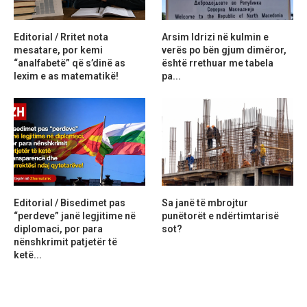
Editorial / Rritet nota
Arsim Idrizi në kulmin e
mesatare, por kemi
verës po bën gjum dimëror,
“analfabetë” që s’dinë as
është rrethuar me tabela
lexim e as matematikë!
pa...
Editorial / Bisedimet pas
Sa janë të mbrojtur
“perdeve” janë legjitime në
punëtorët e ndërtimtarisë
diplomaci, por para
sot?
nënshkrimit patjetër të
ketë...