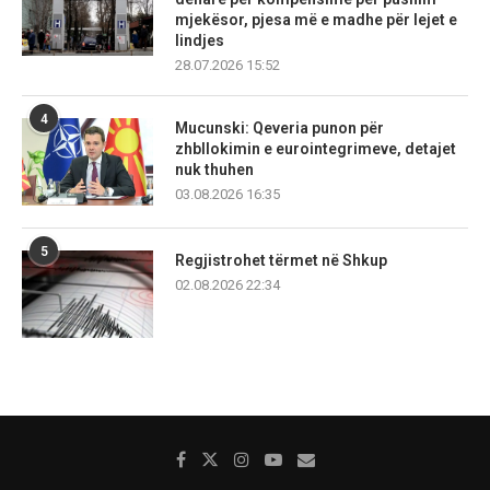
mjekësor, pjesa më e madhe për lejet e
lindjes
28.07.2026 15:52
4
Mucunski: Qeveria punon për
zhbllokimin e eurointegrimeve, detajet
nuk thuhen
03.08.2026 16:35
5
Regjistrohet tërmet në Shkup
02.08.2026 22:34