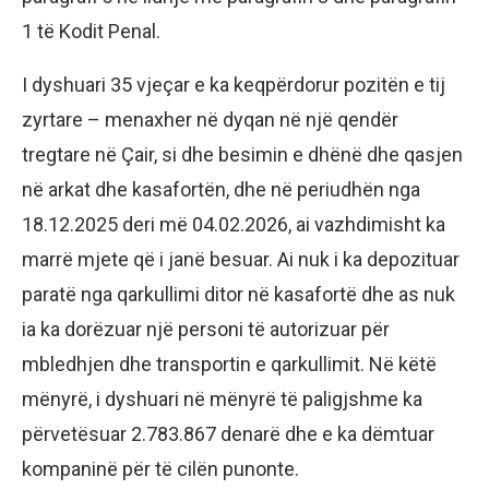
1 të Kodit Penal.
I dyshuari 35 vjeçar e ka keqpërdorur pozitën e tij
zyrtare – menaxher në dyqan në një qendër
tregtare në Çair, si dhe besimin e dhënë dhe qasjen
në arkat dhe kasafortën, dhe në periudhën nga
18.12.2025 deri më 04.02.2026, ai vazhdimisht ka
marrë mjete që i janë besuar. Ai nuk i ka depozituar
paratë nga qarkullimi ditor në kasafortë dhe as nuk
ia ka dorëzuar një personi të autorizuar për
mbledhjen dhe transportin e qarkullimit. Në këtë
mënyrë, i dyshuari në mënyrë të paligjshme ka
përvetësuar 2.783.867 denarë dhe e ka dëmtuar
kompaninë për të cilën punonte.