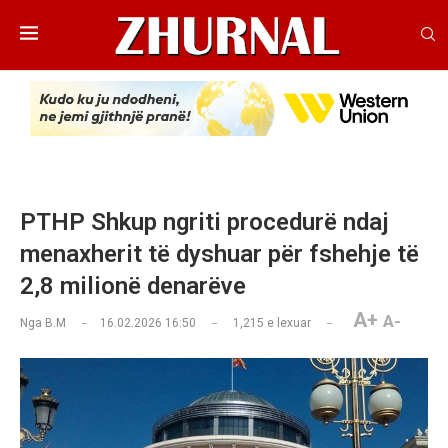
PTHP Shkup ngriti procedurë ndaj
menaxherit të dyshuar për fshehje të
2,8 milionë denarëve
A+
A-
Nga
B.M
16.02.2026 16:50
1,215
e lexuar