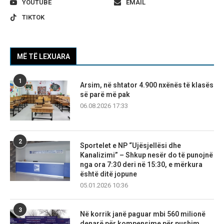
YOUTUBE
EMAIL
TIKTOK
MË TË LEXUARA
1
Arsim, në shtator 4.900 nxënës të klasës
së parë më pak
06.08.2026 17:33
2
Sportelet e NP “Ujësjellësi dhe
Kanalizimi” – Shkup nesër do të punojnë
nga ora 7:30 deri në 15:30, e mërkura
është ditë jopune
05.01.2026 10:36
3
Në korrik janë paguar mbi 560 milionë
denarë për kompensime për pushim