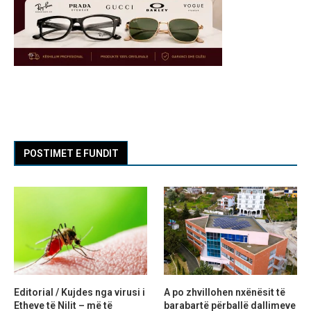
POSTIMET E FUNDIT
Editorial / Kujdes nga virusi i
A po zhvillohen nxënësit të
Etheve të Nilit – më të
barabartë përballë dallimeve