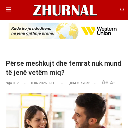
Përse meshkujt dhe femrat nuk mund
të jenë vetëm miq?
A+
A-
Nga
D. V.
18.06.2026 09:10
1,834
e lexuar