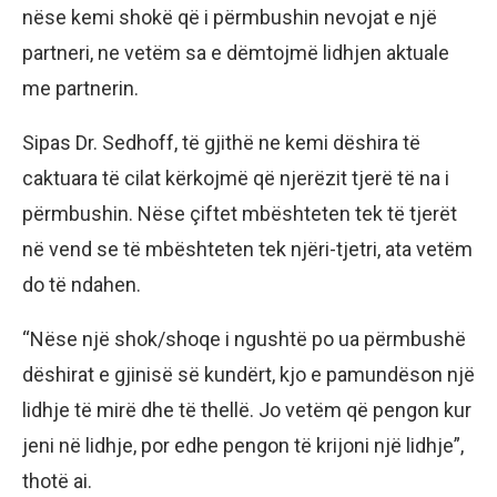
nëse kemi shokë që i përmbushin nevojat e një
partneri, ne vetëm sa e dëmtojmë lidhjen aktuale
me partnerin.
Sipas Dr. Sedhoff, të gjithë ne kemi dëshira të
caktuara të cilat kërkojmë që njerëzit tjerë të na i
përmbushin. Nëse çiftet mbështeten tek të tjerët
në vend se të mbështeten tek njëri-tjetri, ata vetëm
do të ndahen.
“Nëse një shok/shoqe i ngushtë po ua përmbushë
dëshirat e gjinisë së kundërt, kjo e pamundëson një
lidhje të mirë dhe të thellë. Jo vetëm që pengon kur
jeni në lidhje, por edhe pengon të krijoni një lidhje”,
thotë ai.