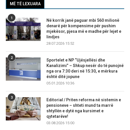
MË TË LEXUARA
1
Në korrik janë paguar mbi 560 milionë
denarë për kompensime për pushim
mjekësor, pjesa më e madhe për lejet e
lindjes
28.07.2026 15:52
2
Sportelet e NP “Ujësjellësi dhe
Kanalizimi” – Shkup nesër do të punojnë
nga ora 7:30 deri në 15:30, e mërkura
është ditë jopune
05.01.2026 10:36
3
Editorial / Priten reforma në sistemin e
pensioneve – shteti mund ta marrë
shtyllën e dytë nga kursimet e
qytetarëve!
03.08.2026 15:00