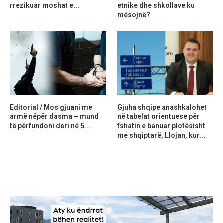
rrezikuar moshat e...
etnike dhe shkollave ku
mësojnë?
Editorial / Mos gjuani me
Gjuha shqipe anashkalohet
armë nëpër dasma – mund
në tabelat orientuese për
të përfundoni deri në 5...
fshatin e banuar plotësisht
me shqiptarë, Llojan, kur...