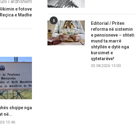
kulli i ardhshëm
likimin e fotove
a Reçica e Madhe
5
Editorial / Priten
reforma në sistemin
e pensioneve – shteti
mund ta marrë
shtyllën e dytë nga
kursimet e
qytetarëve!
03.08.2026 15:00
juhës shqipe nga
Inspektorati i Tregut vazhdon
Serafimovski
t në...
me kontrollet: Vërehet ulje...
Ministria po 
pë
026 13:46
07.08.2026 13:42
07.08.2