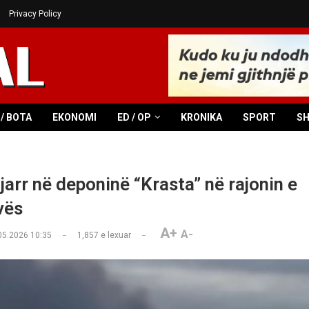
Privacy Policy
/ BOTA
EKONOMI
ED / OP
KRONIKA
SPORT
S
jarr në deponinë “Krasta” në rajonin e
vës
A+
A-
05.2026 10:35
1,857
e lexuar