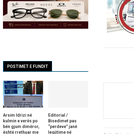
POSTIMET E FUNDIT
Arsim Idrizi në
Editorial /
kulmin e verës po
Bisedimet pas
bën gjum dimëror,
“perdeve” janë
është rrethuar me
legjitime në