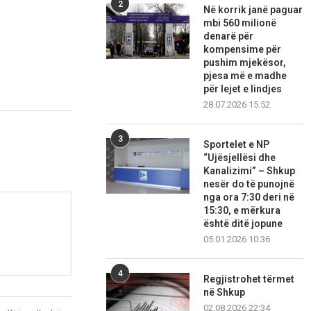
2
Në korrik janë paguar
mbi 560 milionë
denarë për
kompensime për
pushim mjekësor,
pjesa më e madhe
për lejet e lindjes
28.07.2026 15:52
3
Sportelet e NP
“Ujësjellësi dhe
Kanalizimi” – Shkup
nesër do të punojnë
nga ora 7:30 deri në
15:30, e mërkura
është ditë jopune
05.01.2026 10:36
4
Regjistrohet tërmet
në Shkup
02.08.2026 22:34