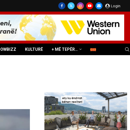
Login
HOWBIZZ
KULTURË
+ MË TEPËR…