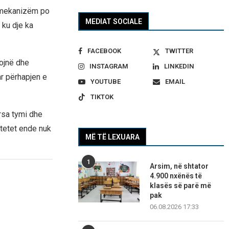
 mekanizëm po
MEDIAT SOCIALE
 ku dje ka
FACEBOOK
TWITTER
zojnë dhe
INSTAGRAM
LINKEDIN
r përhapjen e
YOUTUBE
EMAIL
TIKTOK
rsa tymi dhe
tetet ende nuk
MË TË LEXUARA
1
Arsim, në shtator
4.900 nxënës të
klasës së parë më
pak
06.08.2026 17:33