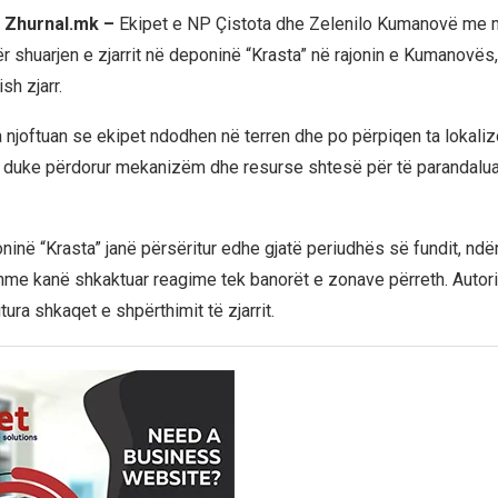
 Zhurnal.mk –
Ekipet e NP Çistota dhe Zelenilo Kumanovë me
r shuarjen e zjarrit në deponinë “Krasta” në rajonin e Kumanovës,
sh zjarr.
 njoftuan se ekipet ndodhen në terren dhe po përpiqen ta lokali
n, duke përdorur mekanizëm dhe resurse shtesë për të parandalua
oninë “Krasta” janë përsëritur edhe gjatë periudhës së fundit, ndë
me kanë shkaktuar reagime tek banorët e zonave përreth. Autori
tura shkaqet e shpërthimit të zjarrit.