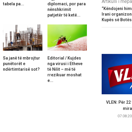
Artikulli i më
tabela pa...
diplomaci, por para
“Këndojeni himn
nënshkrimit
Irani organizon
patjetër të ketë...
Kupës së Botës
Sa janë të mbrojtur
Editorial / Kujdes
punëtorët e
nga virusi i Etheve
ndërtimtarisë sot?
të Nilit – më të
rrezikuar moshat
e...
VLEN: Për 22 
mirat
07.08.20