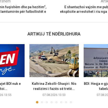
parshëm
Arti
in fuqishëm dhe pa hezitim”,
E shantazhoi vajzën me pub
 lamtumirën për futbollistët e
eksplicite arrestohet i riu ng
ARTIKUJ TË NDËRLIDHURA
vjet BDI nuk e
Kaltrina Zekolli-Shaqiri: Nis
BDI: Heqja e g
oi...
realizimi i fazës së tretë...
tabela
26 13:55
07.08.2026 13:53
07.08.2