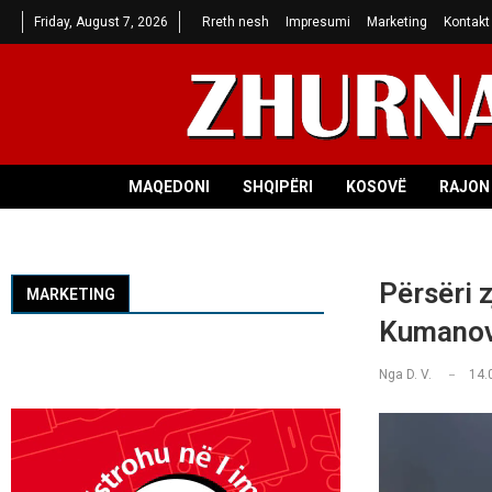
Friday, August 7, 2026
Rreth nesh
Impresumi
Marketing
Kontakt
MAQEDONI
SHQIPËRI
KOSOVË
RAJON 
Përsëri z
MARKETING
Kumano
Nga
D. V.
14.