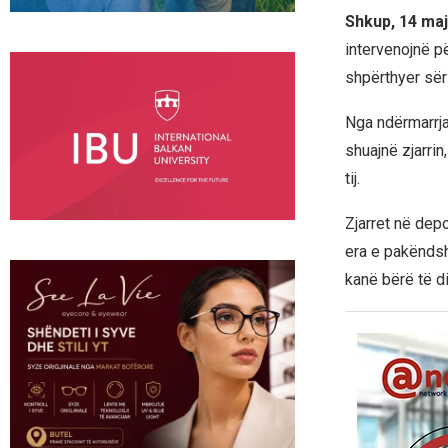
Shkup, 14 maj
intervenojnë pë
shpërthyer sëri
Nga ndërmarrja
shuajnë zjarri
tij.
Zjarret në dep
era e pakëndsh
kanë bërë të di