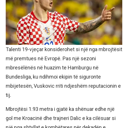
Talenti 19-vjeçar konsiderohet si një nga mbrojtësit
më premtues në Evropë. Pas një sezoni
mbresëlënës në huazim te Hamburgu në
Bundesliga, ku ndihmoi ekipin të siguronte
mbijetesën, Vuskovic rriti ndjeshëm reputacionin e
tij.
Mbrojtësi 1.93 metra i gjatë ka shënuar edhe një
gol me Kroacinë dhe trajneri Dalic e ka cilësuar si
një nga shtyllat e kombëtares për dekadën e