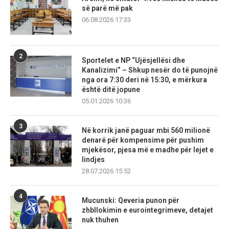
së parë më pak
06.08.2026 17:33
2
Sportelet e NP “Ujësjellësi dhe
Kanalizimi” – Shkup nesër do të punojnë
nga ora 7:30 deri në 15:30, e mërkura
është ditë jopune
05.01.2026 10:36
3
Në korrik janë paguar mbi 560 milionë
denarë për kompensime për pushim
mjekësor, pjesa më e madhe për lejet e
lindjes
28.07.2026 15:52
4
Mucunski: Qeveria punon për
zhbllokimin e eurointegrimeve, detajet
nuk thuhen