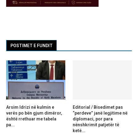
POSTIMET E FUNDIT
Arsim Idrizi në kulmin e
Editorial / Bisedimet pas
verës po bën gjum dimëror,
“perdeve” janë legjitime në
është rrethuar me tabela
diplomaci, por para
pa...
nënshkrimit patjetër të
ketë...