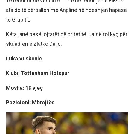
Të renditur në vendin e 11-të në renditjen e FIFA-s,
ata do të përballen me Anglinë në ndeshjen hapëse
të Grupit L.
Këta janë pesë lojtarët që pritet të luajnë rol kyç për
skuadrën e Zlatko Dalic.
Luka Vuskovic
Klubi: Tottenham Hotspur
Mosha: 19 vjeç
Pozicioni: Mbrojtës