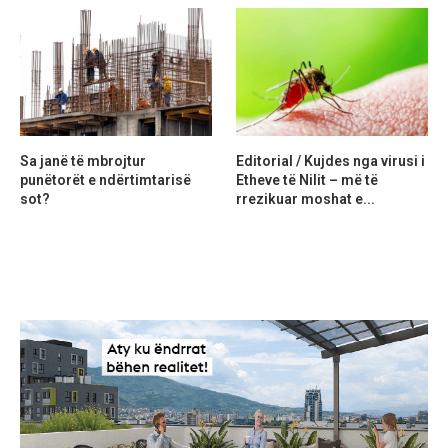
Sa janë të mbrojtur
Editorial / Kujdes nga virusi i
punëtorët e ndërtimtarisë
Etheve të Nilit – më të
sot?
rrezikuar moshat e...