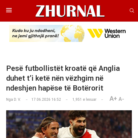
Pesë futbollistët kroatë që Anglia
duhet t’i ketë nën vëzhgim në
ndeshjen hapëse të Botërorit
A+
A-
Nga
D. V.
17.06.2026 16:52
1,951
e lexuar