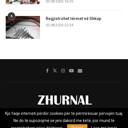
03.08.2026 16:35
5
Regjistrohet tërmet në Shkup
02.08.2026 22:34
Kjo faqe interneti përdor cookies për të përmirësuar përvojën tuaj.
Rreth nesh
Impresumi
Marketing
Kontakt
Ne do të supozojmë se jeni dakord me këtë, por mund të
Privacy Policy