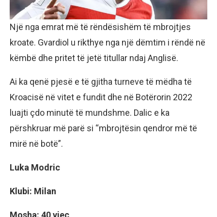
Një nga emrat më të rëndësishëm të mbrojtjes
kroate. Gvardiol u rikthye nga një dëmtim i rëndë në
këmbë dhe pritet të jetë titullar ndaj Anglisë.
Ai ka qenë pjesë e të gjitha turneve të mëdha të
Kroacisë në vitet e fundit dhe në Botërorin 2022
luajti çdo minutë të mundshme. Dalic e ka
përshkruar më parë si “mbrojtësin qendror më të
mirë në botë”.
Luka Modric
Klubi: Milan
Mosha: 40 vjeç