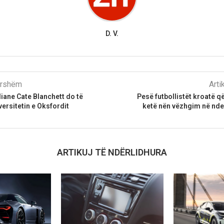
D. V.
parshëm
Arti
diane Cate Blanchett do të
Pesë futbollistët kroatë që
versitetin e Oksfordit
ketë nën vëzhgim në nde
ARTIKUJ TË NDËRLIDHURA