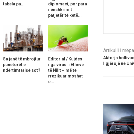
tabela pa...
diplomaci, por para
nënshkrimit
patjetër të ketë...
Artikulli i më
Aktorja hollivu
Sa janë të mbrojtur
Editorial / Kujdes
ligjërojë në Uni
punëtorët e
nga virusi i Etheve
ndërtimtarisë sot?
të Nilit – më të
rrezikuar moshat
e...