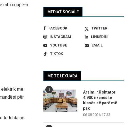
je mbi coupe-n
MEDIAT SOCIALE
FACEBOOK
TWITTER
INSTAGRAM
LINKEDIN
YOUTUBE
EMAIL
TIKTOK
MË TË LEXUARA
 elektrik me
1
Arsim, në shtator
 mundësi për
4.900 nxënës të
klasës së parë më
pak
06.08.2026 17:33
ë të lehta në