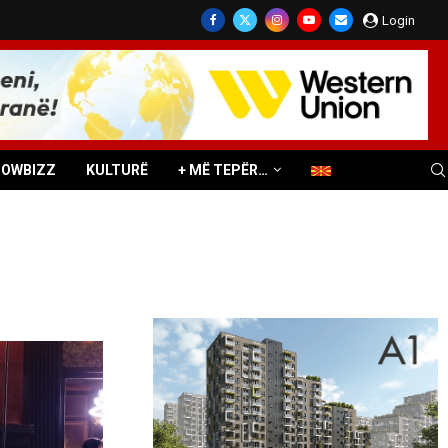
Login
HOWBIZZ
KULTURË
+ MË TEPËR…