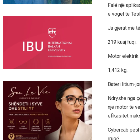
Falë një aplik
e vogël të Tesl
Ja gjërat më t
219 kuaj fuqi;
Motor elektrik 
1,412 kg;
Bateri litium-jo
Ndryshe nga çd
një motor të v
efikasitet mak
Cybercab pesho
rrugë.