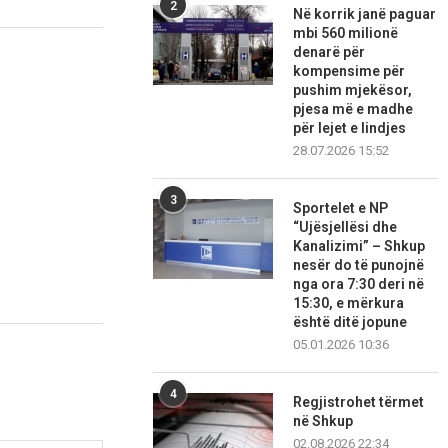
2
Në korrik janë paguar
mbi 560 milionë
denarë për
kompensime për
pushim mjekësor,
pjesa më e madhe
për lejet e lindjes
28.07.2026 15:52
3
Sportelet e NP
“Ujësjellësi dhe
Kanalizimi” – Shkup
nesër do të punojnë
nga ora 7:30 deri në
15:30, e mërkura
është ditë jopune
05.01.2026 10:36
4
Regjistrohet tërmet
në Shkup
02.08.2026 22:34