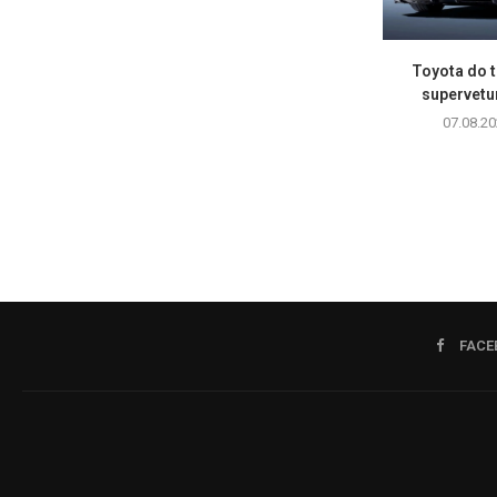
Toyota do të
supervetur
07.08.20
FACE