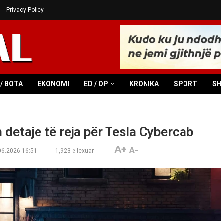
Privacy Policy
/ BOTA
EKONOMI
ED / OP
KRONIKA
SPORT
S
 detaje të reja për Tesla Cybercab
A+
A-
06.2026 16:51
1,923
e lexuar