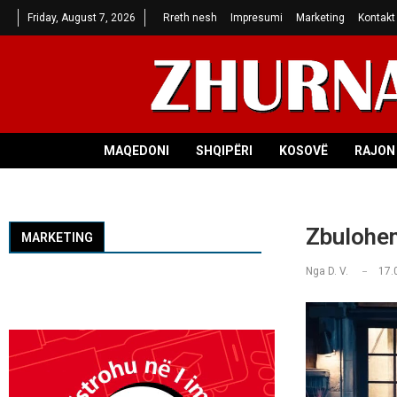
Friday, August 7, 2026
Rreth nesh
Impresumi
Marketing
Kontakt
MAQEDONI
SHQIPËRI
KOSOVË
RAJON 
Zbulohen
MARKETING
Nga
D. V.
17.