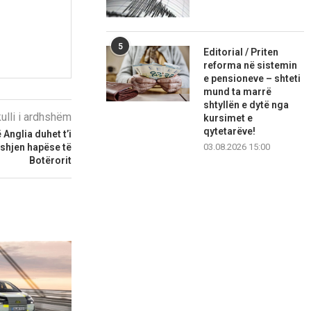
5
Editorial / Priten
reforma në sistemin
e pensioneve – shteti
mund ta marrë
shtyllën e dytë nga
kulli i ardhshëm
kursimet e
qytetarëve!
 Anglia duhet t’i
03.08.2026 15:00
shjen hapëse të
Botërorit