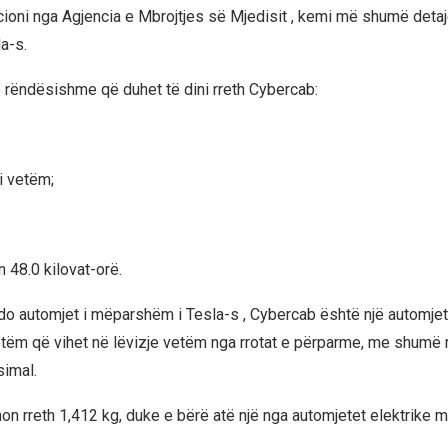
acioni nga Agjencia e Mbrojtjes së Mjedisit , kemi më shumë deta
a-s.
ë rëndësishme që duhet të dini rreth Cybercab:
i vetëm;
n 48.0 kilovat-orë.
o automjet i mëparshëm i Tesla-s , Cybercab është një automjet
etëm që vihet në lëvizje vetëm nga rrotat e përparme, me shumë
simal.
n rreth 1,412 kg, duke e bërë atë një nga automjetet elektrike m