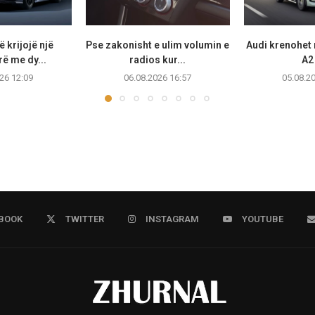
 krijojë një
Pse zakonisht e ulim volumin e
Audi krenohet 
ë me dy...
radios kur...
A2 
26 12:09
06.08.2026 16:57
05.08.2
BOOK
TWITTER
INSTAGRAM
YOUTUBE