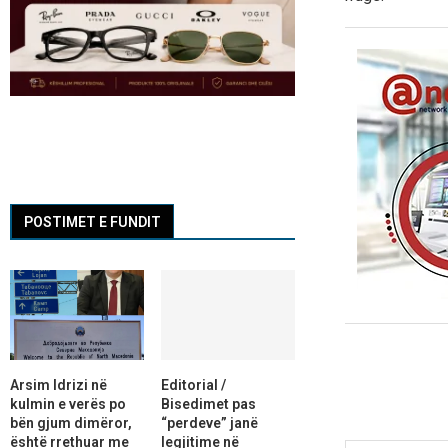
POSTIMET E FUNDIT
Arsim Idrizi në
Editorial /
kulmin e verës po
Bisedimet pas
bën gjum dimëror,
“perdeve” janë
është rrethuar me
legjitime në