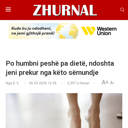
Po humbni peshё pa dietё, ndoshta
jeni prekur nga këto sëmundje
A+
A-
Nga
D. V.
06.03.2026 16:36
2,397
e lexuar