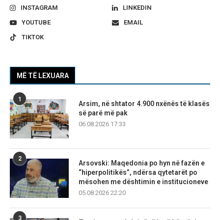
INSTAGRAM
LINKEDIN
YOUTUBE
EMAIL
TIKTOK
MË TË LEXUARA
1
Arsim, në shtator 4.900 nxënës të klasës
së parë më pak
06.08.2026 17:33
2
Arsovski: Maqedonia po hyn në fazën e
“hiperpolitikës”, ndërsa qytetarët po
mësohen me dështimin e institucioneve
05.08.2026 22:20
3