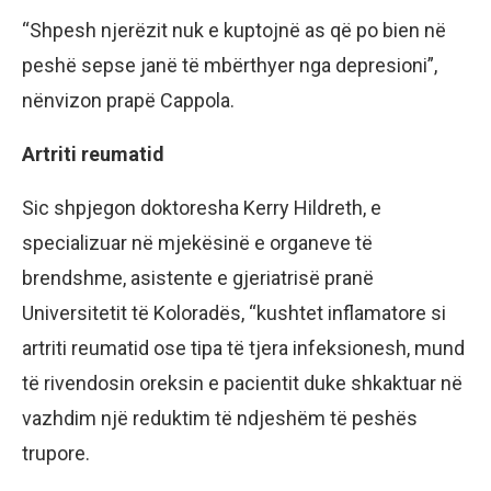
“Shpesh njerёzit nuk e kuptojnё as qё po bien nё
peshё sepse janё tё mbёrthyer nga depresioni”,
nёnvizon prapё Cappola.
Artriti reumatid
Sic shpjegon doktoresha Kerry Hildreth, e
specializuar nё mjekёsinё e organeve tё
brendshme, asistente e gjeriatrisё pranё
Universitetit tё Koloradёs, “kushtet inflamatore si
artriti reumatid ose tipa tё tjera infeksionesh, mund
tё rivendosin oreksin e pacientit duke shkaktuar nё
vazhdim njё reduktim tё ndjeshёm tё peshёs
trupore.