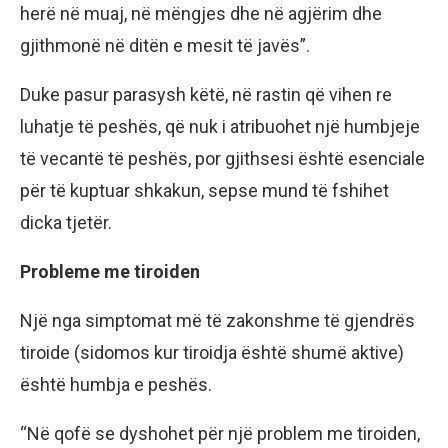
herё nё muaj, nё mёngjes dhe nё agjёrim dhe
gjithmonё nё ditёn e mesit tё javёs”.
Duke pasur parasysh kёtё, nё rastin qё vihen re
luhatje tё peshёs, qё nuk i atribuohet njё humbjeje
tё vecantё tё peshёs, por gjithsesi ёshtё esenciale
pёr tё kuptuar shkakun, sepse mund tё fshihet
dicka tjetёr.
Probleme me tiroiden
Njё nga simptomat mё tё zakonshme tё gjendrёs
tiroide (sidomos kur tiroidja ёshtё shumё aktive)
ёshtё humbja e peshёs.
“Nё qofё se dyshohet pёr njё problem me tiroiden,