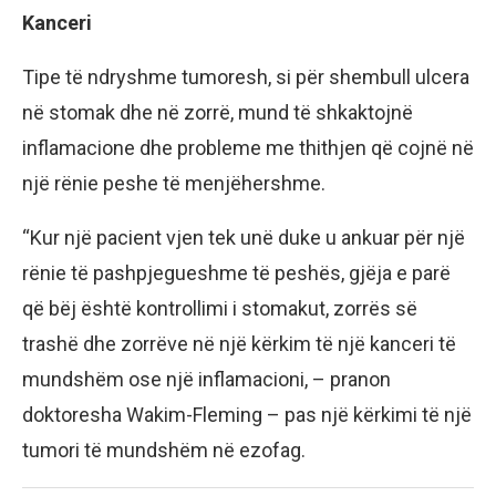
Kanceri
Tipe tё ndryshme tumoresh, si pёr shembull ulcera
nё stomak dhe nё zorrё, mund tё shkaktojnё
inflamacione dhe probleme me thithjen qё cojnё nё
njё rёnie peshe tё menjёhershme.
“Kur njё pacient vjen tek unё duke u ankuar pёr njё
rёnie tё pashpjegueshme tё peshёs, gjёja e parё
qё bёj ёshtё kontrollimi i stomakut, zorrёs sё
trashё dhe zorrёve nё njё kёrkim tё njё kanceri tё
mundshёm ose njё inflamacioni, – pranon
doktoresha Wakim-Fleming – pas njё kёrkimi tё njё
tumori tё mundshёm nё ezofag.