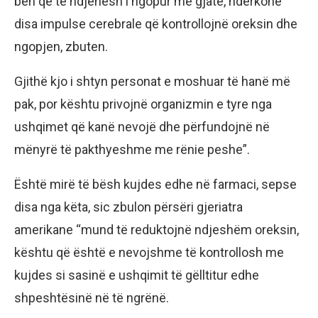
bёn qё tё ndjehesh i ngopur mё gjatё, ndёrkohё
disa impulse cerebrale qё kontrollojnё oreksin dhe
ngopjen, zbuten.
Gjithё kjo i shtyn personat e moshuar tё hanё mё
pak, por kёshtu privojnё organizmin e tyre nga
ushqimet qё kanё nevojё dhe pёrfundojnё nё
mёnyrё tё pakthyeshme me rёnie peshe”.
Ёshtё mirё tё bёsh kujdes edhe nё farmaci, sepse
disa nga kёta, sic zbulon pёrsёri gjeriatra
amerikane “mund tё reduktojnё ndjeshёm oreksin,
kёshtu qё ёshtё e nevojshme tё kontrollosh me
kujdes si sasinё e ushqimit tё gёlltitur edhe
shpeshtёsinё nё tё ngrёnё.