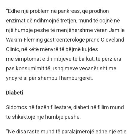
“Edhe njё problem nё pankreas, qё prodhon
enzimat qё ndihmojnё tretjen, mund tё cojnё nё
njё humbje peshe tё menjёhershme vёren Jamile
Wakim-Fleming gastroenterologe pranё Cleveland
Clinic, nё kёtё mёnyrё tё bёjmё kujdes
me simptomat e dhimbjeve tё barkut, tё pёrziera
pas konsumimit tё ushqimeve vecanёrisht me
yndyrё si pёr shembull hamburgerёt.
Diabeti
Sidomos nё fazёn fillestare, diabeti nё fillim mund
tё shkaktojё njё humbje peshe.
“Nё disa raste mund tё paralajmёrojё edhe njё etje