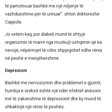
tё pamotivuar bashkё me njё ndjenjё tё
vazhdueshme pёr tё urinuar”. shton doktoreshё
Cappola.
Jo vetёm kaq, por diabeti mund tё shtyjё
organizmin tё marrё nga muskujt ushqimin qё ka
nevojё, nёpёrmjet tё cilёs shpjegohet edhe rёnia
nё peshё e menjёhershme.
Depresioni
Bashkё me nervozizmin dhe problemet e gjumit,
humbja e oreksit ёshtё njё ndёr efektet anёsore
mё tё zakonshme tё depresionit dhe ky mund tё
shkaktojё njё rёnie tё peshёs.