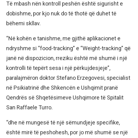
Tё mbash nёn kontroll peshёn ёshtё sigurisht e
dobishme, por kjo nuk do tё thotё qё duhet tё
bёhemi skllav.
“Nё kohёn e tanishme, me gjithё aplikacionet e
ndryshme si “food-tracking” e “Weight-tracking” qё
janё nё dispozicion, rreziku ёshtё mё shumё i njё
kontrolli tё tepёrt sesa i njё pёrkujdesjeje”,
paralajmёron doktor Stefano Erzegovesi, specialist
nё Psikiatrinё dhe Shkencёn e Ushqimit pranё
Qendrёs sё Shqetёsimeve Ushqimore tё Spitalit
San Raffaele Turro.
“dhe nё mungesё tё njё sёmundjeje specifike,
ёshtё mirё tё peshohesh, por jo mё shumё se njё