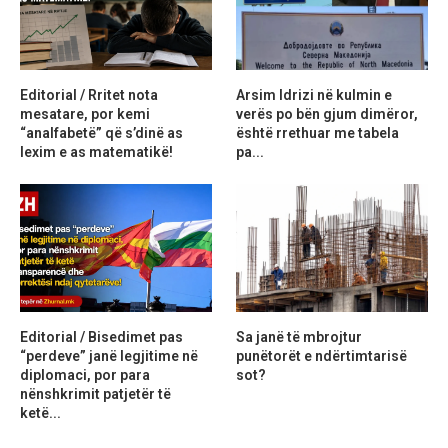
Editorial / Rritet nota
Arsim Idrizi në kulmin e
mesatare, por kemi
verës po bën gjum dimëror,
“analfabetë” që s’dinë as
është rrethuar me tabela
lexim e as matematikë!
pa...
Editorial / Bisedimet pas
Sa janë të mbrojtur
“perdeve” janë legjitime në
punëtorët e ndërtimtarisë
diplomaci, por para
sot?
nënshkrimit patjetër të
ketë...