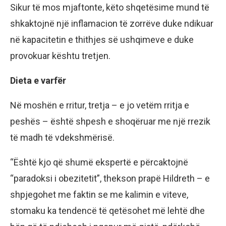
Sikur tё mos mjaftonte, kёto shqetёsime mund tё
shkaktojnё njё inflamacion tё zorrёve duke ndikuar
nё kapacitetin e thithjes sё ushqimeve e duke
provokuar kёshtu tretjen.
Dieta e varfёr
Nё moshёn e rritur, tretja – e jo vetёm rritja e
peshёs – ёshtё shpesh e shoqёruar me njё rrezik
tё madh tё vdekshmёrisё.
“Ёshtё kjo qё shumё ekspertё e pёrcaktojnё
“paradoksi i obezitetit”, thekson prapё Hildreth – e
shpjegohet me faktin se me kalimin e viteve,
stomaku ka tendencё tё qetёsohet mё lehtё dhe