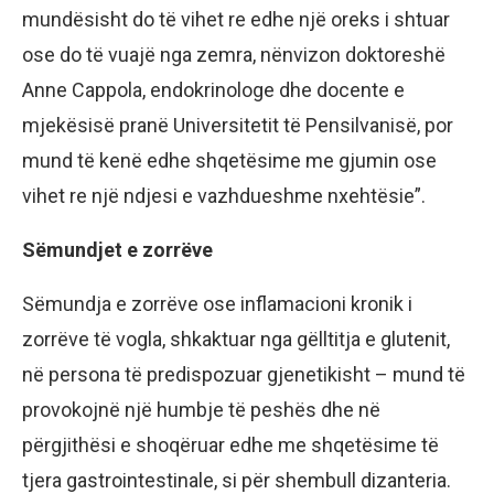
mundёsisht do tё vihet re edhe njё oreks i shtuar
ose do tё vuajё nga zemra, nёnvizon doktoreshё
Anne Cappola, endokrinologe dhe docente e
mjekёsisё pranё Universitetit tё Pensilvanisё, por
mund tё kenё edhe shqetёsime me gjumin ose
vihet re njё ndjesi e vazhdueshme nxehtёsie”.
Sёmundjet e zorrёve
Sёmundja e zorrёve ose inflamacioni kronik i
zorrёve tё vogla, shkaktuar nga gёlltitja e glutenit,
nё persona tё predispozuar gjenetikisht – mund tё
provokojnё njё humbje tё peshёs dhe nё
pёrgjithёsi e shoqёruar edhe me shqetёsime tё
tjera gastrointestinale, si pёr shembull dizanteria.