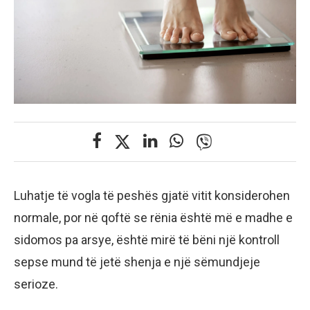
Luhatje tё vogla tё peshёs gjatё vitit konsiderohen
normale, por nё qoftё se rёnia ёshtё mё e madhe e
sidomos pa arsye, ёshtё mirё tё bёni njё kontroll
sepse mund tё jetё shenja e njё sёmundjeje
serioze.