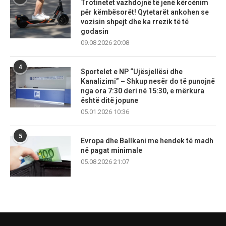
Trotinetet vazhdojnë të jenë kërcënim
për këmbësorët! Qytetarët ankohen se
vozisin shpejt dhe ka rrezik të të
godasin
09.08.2026 20:08
4
Sportelet e NP “Ujësjellësi dhe
Kanalizimi” – Shkup nesër do të punojnë
nga ora 7:30 deri në 15:30, e mërkura
është ditë jopune
05.01.2026 10:36
5
Evropa dhe Ballkani me hendek të madh
në pagat minimale
05.08.2026 21:07