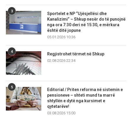
3
Sportelet e NP “Ujësjellësi dhe
Kanalizimi” – Shkup nesër do të punojnë
nga ora 7:30 deri në 15:30, e mërkura
është ditë jopune
05.01.2026 10:36
4
Regjistrohet tërmet në Shkup
02.08.2026 22:34
5
Editorial / Priten reforma në sistemin e
pensioneve – shteti mund ta marrë
shtyllën e dytë nga kursimet e
qytetarëve!
03.08.2026 15:00