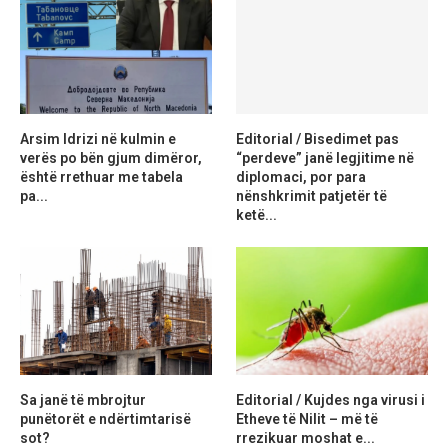
Arsim Idrizi në kulmin e
Editorial / Bisedimet pas
verës po bën gjum dimëror,
“perdeve” janë legjitime në
është rrethuar me tabela
diplomaci, por para
pa...
nënshkrimit patjetër të
ketë...
Sa janë të mbrojtur
Editorial / Kujdes nga virusi i
punëtorët e ndërtimtarisë
Etheve të Nilit – më të
sot?
rrezikuar moshat e...