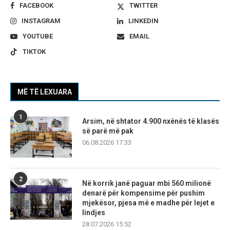
FACEBOOK
TWITTER
INSTAGRAM
LINKEDIN
YOUTUBE
EMAIL
TIKTOK
MË TË LEXUARA
1
Arsim, në shtator 4.900 nxënës të klasës
së parë më pak
06.08.2026 17:33
2
Në korrik janë paguar mbi 560 milionë
denarë për kompensime për pushim
mjekësor, pjesa më e madhe për lejet e
lindjes
28.07.2026 15:52