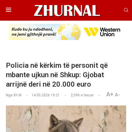
Policia në kërkim të personit që
mbante ujkun në Shkup: Gjobat
arrijnë deri në 20.000 euro
A+
A-
Nga
Xh M
14.05.2026 19:21
2,096
e lexuar