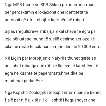
Nga MPB thonë se SPB Shkup po ndërmerr masa
për përcaktimin e lokacionit dhe identitetit të
personit që e ka mbajtur kafshën në robëri.
​Sipas rregulloreve, mbajtja e kafshëve të egra pa
leje përkatëse mund të sjellë dënime serioze, të
cilat në raste të caktuara arrijnë deri në 20.000 euro.
​Në Ligjin për Mbrojtjen e Natyrës thuhet qartë se
ndalohet mbajtja dhe rritja e llojeve të kafshëve të
egra në kushte të papërshtatshme dhe pa
miratimet përkatëse.
​Nga Kopshti Zoologjik i Shkupit informuan se bëhet
fjalë për një ujk të ri, i cili është i kequshqyer dhe