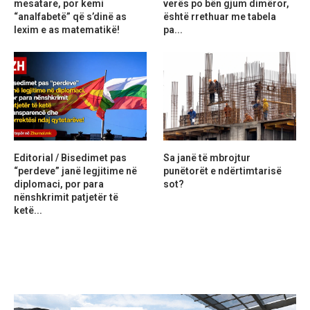
mesatare, por kemi
verës po bën gjum dimëror,
“analfabetë” që s’dinë as
është rrethuar me tabela
lexim e as matematikë!
pa...
Editorial / Bisedimet pas
Sa janë të mbrojtur
“perdeve” janë legjitime në
punëtorët e ndërtimtarisë
diplomaci, por para
sot?
nënshkrimit patjetër të
ketë...