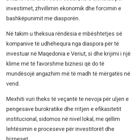
investimet, zhvillimin ekonomik dhe forcimin e
bashkëpunimit me diasporën.
Në takim u theksua rëndësia e mbështetjes së
kompanive të udhëhequra nga diaspora për të
investuar në Maqedonia e Veriut, si dhe krijimi i një
klime më të favorshme biznesi që do të
mundësojë angazhim më të madh të mërgatës në
vend.
Mexhiti vuri theks të veçantë te nevoja për uljen e
pengesave burokratike dhe rritjen e efikasitetit
institucional, sidomos në nivel lokal, me qëllim
lehtësimin e proceseve për investitorët dhe
bizneset.