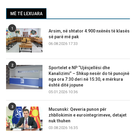
MË TË LEXUARA
1
Arsim, në shtator 4.900 nxënës të klasës
së parë më pak
06.08.2026 17:33
2
Sportelet e NP “Ujësjellësi dhe
Kanalizimi” – Shkup nesër do të punojnë
nga ora 7:30 deri në 15:30, e mërkura
është ditë jopune
05.01.2026 10:36
3
Mucunski: Qeveria punon për
zhbllokimin e eurointegrimeve, detajet
nuk thuhen
03.08.2026 16:35