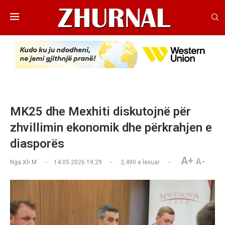
MK25 dhe Mexhiti diskutojnë për
zhvillimin ekonomik dhe përkrahjen e
diasporës
A+
A-
Nga
Xh M
14.05.2026 19:29
2,490
e lexuar