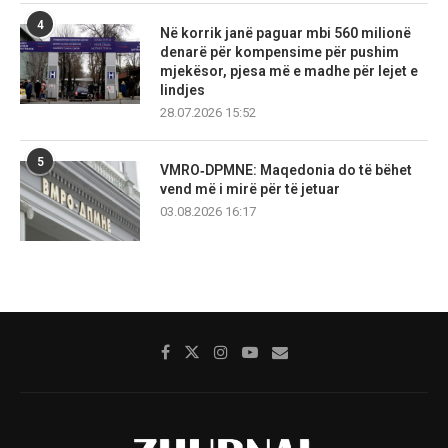
4
Në korrik janë paguar mbi 560 milionë
denarë për kompensime për pushim
mjekësor, pjesa më e madhe për lejet e
lindjes
28.07.2026 15:52
5
VMRO‑DPMNE: Maqedonia do të bëhet
vend më i mirë për të jetuar
03.08.2026 16:17