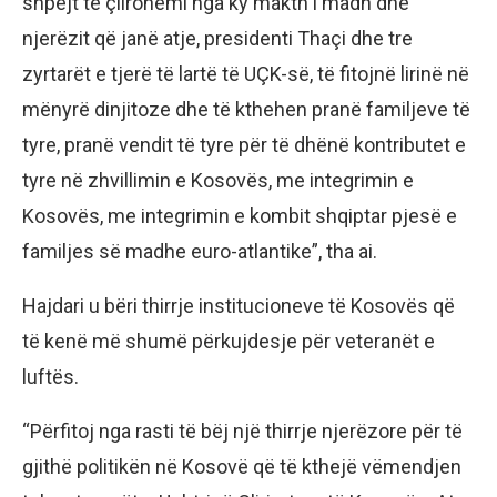
shpejt të çlirohemi nga ky makth i madh dhe
njerëzit që janë atje, presidenti Thaçi dhe tre
zyrtarët e tjerë të lartë të UÇK-së, të fitojnë lirinë në
mënyrë dinjitoze dhe të kthehen pranë familjeve të
tyre, pranë vendit të tyre për të dhënë kontributet e
tyre në zhvillimin e Kosovës, me integrimin e
Kosovës, me integrimin e kombit shqiptar pjesë e
familjes së madhe euro-atlantike”, tha ai.
Hajdari u bëri thirrje institucioneve të Kosovës që
të kenë më shumë përkujdesje për veteranët e
luftës.
“Përfitoj nga rasti të bëj një thirrje njerëzore për të
gjithë politikën në Kosovë që të kthejë vëmendjen