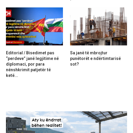
Editorial / Bisedimet pas
Sa janë të mbrojtur
“perdeve” janë legjitime në
punëtorët e ndërtimtarisë
diplomaci, por para
sot?
nënshkrimit patjetër të
ketë...