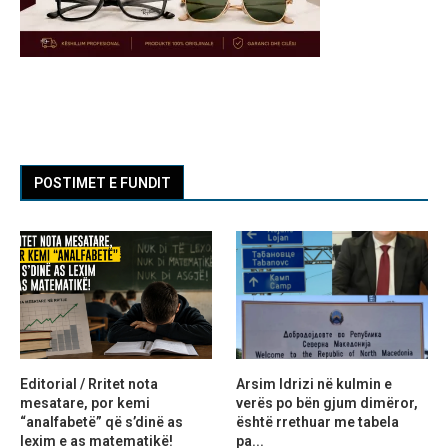
POSTIMET E FUNDIT
Editorial / Rritet nota
Arsim Idrizi në kulmin e
mesatare, por kemi
verës po bën gjum dimëror,
“analfabetë” që s’dinë as
është rrethuar me tabela
lexim e as matematikë!
pa...