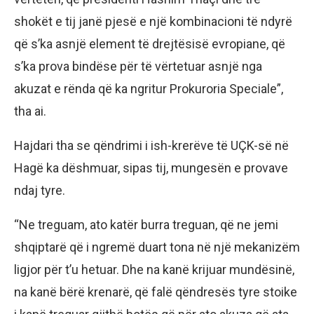
shokët e tij janë pjesë e një kombinacioni të ndyrë
që s’ka asnjë element të drejtësisë evropiane, që
s’ka prova bindëse për të vërtetuar asnjë nga
akuzat e rënda që ka ngritur Prokuroria Speciale”,
tha ai.
Hajdari tha se qëndrimi i ish-krerëve të UÇK-së në
Hagë ka dëshmuar, sipas tij, mungesën e provave
ndaj tyre.
“Ne treguam, ato katër burra treguan, që ne jemi
shqiptarë që i ngremë duart tona në një mekanizëm
ligjor për t’u hetuar. Dhe na kanë krijuar mundësinë,
na kanë bërë krenarë, që falë qëndresës tyre stoike