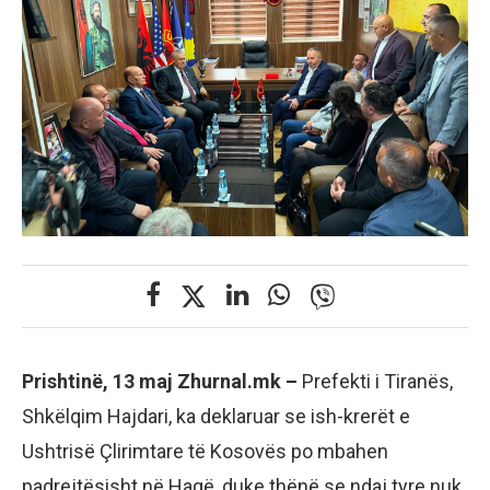
Prishtinë, 13 maj Zhurnal.mk –
Prefekti i Tiranës,
Shkëlqim Hajdari, ka deklaruar se ish-krerët e
Ushtrisë Çlirimtare të Kosovës po mbahen
padrejtësisht në Hagë, duke thënë se ndaj tyre nuk