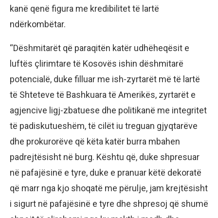
kanë qenë figura me kredibilitet të lartë
ndërkombëtar.
“Dëshmitarët që paraqitën katër udhëheqësit e
luftës çlirimtare të Kosovës ishin dëshmitarë
potencialë, duke filluar me ish-zyrtarët më të lartë
të Shteteve të Bashkuara të Amerikës, zyrtarët e
agjencive ligj-zbatuese dhe politikanë me integritet
të padiskutueshëm, të cilët iu treguan gjyqtarëve
dhe prokurorëve që këta katër burra mbahen
padrejtësisht në burg. Kështu që, duke shpresuar
në pafajësinë e tyre, duke e pranuar këtë dekoratë
që marr nga kjo shoqatë me përulje, jam krejtësisht
i sigurt në pafajësinë e tyre dhe shpresoj që shumë