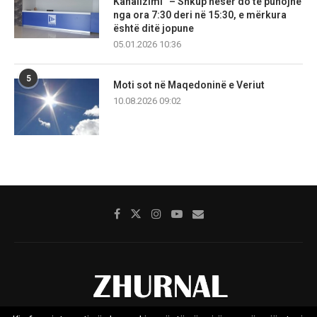
Kanalizimi” – Shkup nesër do të punojnë
nga ora 7:30 deri në 15:30, e mërkura
është ditë jopune
05.01.2026 10:36
5
Moti sot në Maqedoninë e Veriut
10.08.2026 09:02