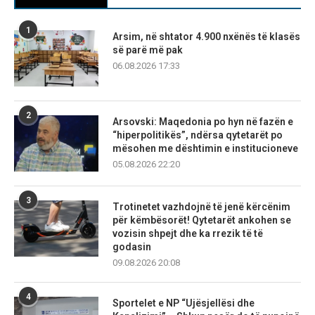
1
Arsim, në shtator 4.900 nxënës të klasës
së parë më pak
06.08.2026 17:33
2
Arsovski: Maqedonia po hyn në fazën e
“hiperpolitikës”, ndërsa qytetarët po
mësohen me dështimin e institucioneve
05.08.2026 22:20
3
Trotinetet vazhdojnë të jenë kërcënim
për këmbësorët! Qytetarët ankohen se
vozisin shpejt dhe ka rrezik të të
godasin
09.08.2026 20:08
4
Sportelet e NP “Ujësjellësi dhe