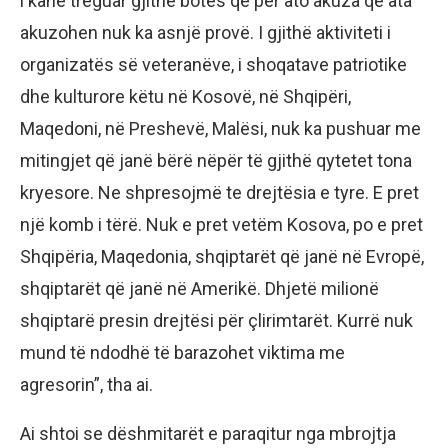
i kanë treguar gjithë botës që për ato akuza që ata
akuzohen nuk ka asnjë provë. I gjithë aktiviteti i
organizatës së veteranëve, i shoqatave patriotike
dhe kulturore këtu në Kosovë, në Shqipëri,
Maqedoni, në Preshevë, Malësi, nuk ka pushuar me
mitingjet që janë bërë nëpër të gjithë qytetet tona
kryesore. Ne shpresojmë te drejtësia e tyre. E pret
një komb i tërë. Nuk e pret vetëm Kosova, po e pret
Shqipëria, Maqedonia, shqiptarët që janë në Evropë,
shqiptarët që janë në Amerikë. Dhjetë milionë
shqiptarë presin drejtësi për çlirimtarët. Kurrë nuk
mund të ndodhë të barazohet viktima me
agresorin”, tha ai.
Ai shtoi se dëshmitarët e paraqitur nga mbrojtja