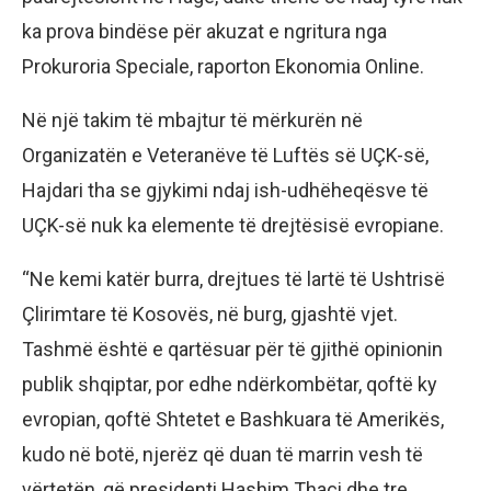
ka prova bindëse për akuzat e ngritura nga
Prokuroria Speciale, raporton Ekonomia Online.
Në një takim të mbajtur të mërkurën në
Organizatën e Veteranëve të Luftës së UÇK-së,
Hajdari tha se gjykimi ndaj ish-udhëheqësve të
UÇK-së nuk ka elemente të drejtësisë evropiane.
“Ne kemi katër burra, drejtues të lartë të Ushtrisë
Çlirimtare të Kosovës, në burg, gjashtë vjet.
Tashmë është e qartësuar për të gjithë opinionin
publik shqiptar, por edhe ndërkombëtar, qoftë ky
evropian, qoftë Shtetet e Bashkuara të Amerikës,
kudo në botë, njerëz që duan të marrin vesh të
vërtetën, që presidenti Hashim Thaçi dhe tre