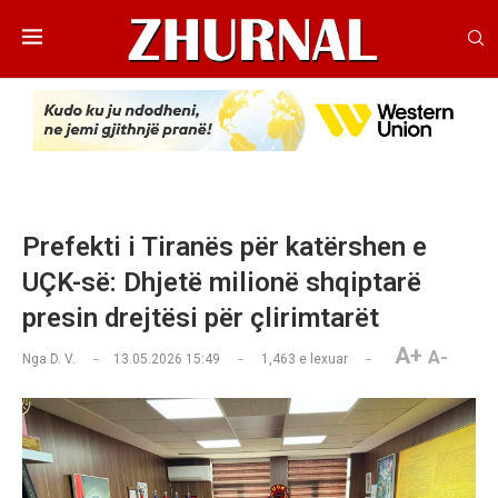
Prefekti i Tiranës për katërshen e
UÇK-së: Dhjetë milionë shqiptarë
presin drejtësi për çlirimtarët
A+
A-
Nga
D. V.
13.05.2026 15:49
1,463
e lexuar