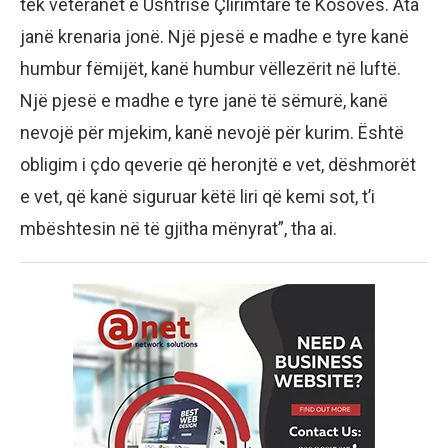
tek veteranët e Ushtrisë Çlirimtare të Kosovës. Ata
janë krenaria jonë. Një pjesë e madhe e tyre kanë
humbur fëmijët, kanë humbur vëllezërit në luftë.
Një pjesë e madhe e tyre janë të sëmurë, kanë
nevojë për mjekim, kanë nevojë për kurim. Është
obligim i çdo qeverie që heronjtë e vet, dëshmorët
e vet, që kanë siguruar këtë liri që kemi sot, t’i
mbështesin në të gjitha mënyrat”, tha ai.