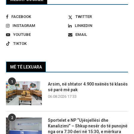
FACEBOOK
TWITTER
INSTAGRAM
LINKEDIN
YOUTUBE
EMAIL
TIKTOK
MË TË LEXUARA
1
Arsim, në shtator 4.900 nxënës të klasës
së parë më pak
06.08.2026 17:33
2
Sportelet e NP “Ujësjellësi dhe
Kanalizimi” – Shkup nesër do të punojnë
nga ora 7:30 deri në 15:30, e mërkura