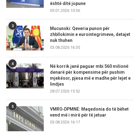
është ditë jopune
05.01.2026 10:36
3
Mucunski: Qeveria punon për
zhbllokimin e eurointegrimeve, detajet
nuk thuhen
03.08.2026 16:35
4
Në korrik janë paguar mbi 560 milionë
denarë për kompensime për pushim
mjekësor, pjesa më e madhe për lejet e
lindjes
28.07.2026 15:52
5
VMRO‑DPMNE: Maqedonia do të bëhet
vend më i mirë për të jetuar
03.08.2026 16:17