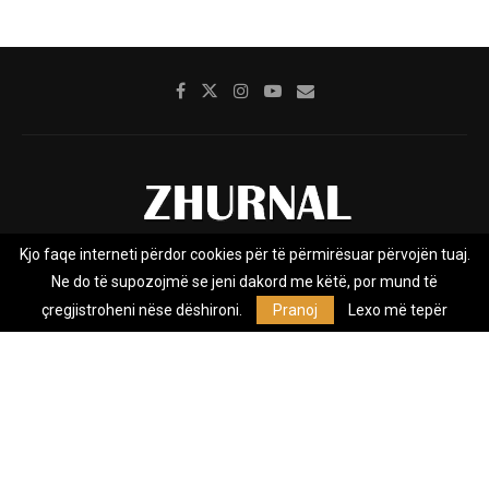
Kjo faqe interneti përdor cookies për të përmirësuar përvojën tuaj.
Rreth nesh
Impresumi
Marketing
Kontakt
Ne do të supozojmë se jeni dakord me këtë, por mund të
Privacy Policy
çregjistroheni nëse dëshironi.
Pranoj
Lexo më tepër
Zhurnal.mk është Agjenci e Lajmeve e pavarur, e themeluar në vitin
2009, që e mbulon Maqedoninë, Kosovën, Shqipërinë edhe lajmet
nga bota.
@2026 - All Right Reserved. Designed and Developed by
Anet.Com.Mk