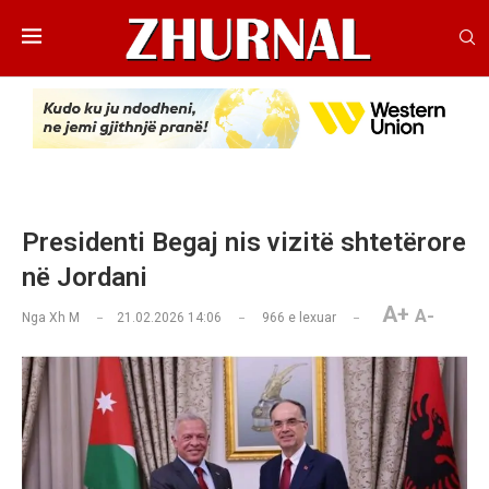
Presidenti Begaj nis vizitë shtetërore
në Jordani
A+
A-
Nga
Xh M
21.02.2026 14:06
966
e lexuar