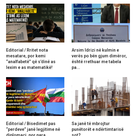
Editorial / Rritet nota
Arsim Idrizi në kulmin e
mesatare, por kemi
verës po bën gjum dimëror,
“analfabetë” që s’dinë as
është rrethuar me tabela
lexim e as matematikë!
pa...
Editorial / Bisedimet pas
Sa janë të mbrojtur
“perdeve” janë legjitime në
punëtorët e ndërtimtarisë
diplomaci, por para
sot?