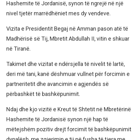
Hashemite të Jordanisë, synon të ngrejë në një
nivel tjetër marrëdhëniet mes dy vendeve.
Vizita e Presidentit Begaj në Amman pason atë të
Madhërisë së Tij, Mbretit Abdullah II, vitin e shkuar
në Tiranë.
Takimet dhe vizitat e ndërsjella të nivelit të lartë,
deri më tani, kanë dëshmuar vullnet për forcimin e
partneritetit dhe avancimin e agjendës së
përbashkët të bashkëpunimit.
Ndaj dhe kjo vizitë e Kreut të Shtetit në Mbretërinë
Hashemite të Jordanisë synon një hap të
mëtejshëm pozitiv drejt forcimit të bashkëpunimit
dypalësh, me zgjerimin e tij në fusha të tjera me