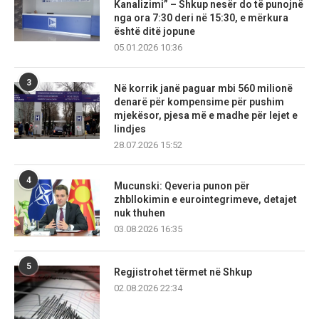
Kanalizimi” – Shkup nesër do të punojnë
nga ora 7:30 deri në 15:30, e mërkura
është ditë jopune
05.01.2026 10:36
3
Në korrik janë paguar mbi 560 milionë
denarë për kompensime për pushim
mjekësor, pjesa më e madhe për lejet e
lindjes
28.07.2026 15:52
4
Mucunski: Qeveria punon për
zhbllokimin e eurointegrimeve, detajet
nuk thuhen
03.08.2026 16:35
5
Regjistrohet tërmet në Shkup
02.08.2026 22:34