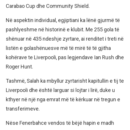
Carabao Cup dhe Community Shield.
Në aspektin individual, egjiptiani ka lënë gjurmë të
pashlyeshme në historinë e klubit. Me 255 gola të
shënuar në 435 ndeshje zyrtare, ai renditet i treti në
listën e golashënuesve më të mirë të të gjitha
kohërave te Liverpooli, pas legjendave Ian Rush dhe
Roger Hunt.
Tashmë, Salah ka mbyllur zyrtarisht kapitullin e tij te
Liverpooli dhe është larguar si lojtar i lirë, duke u
kthyer në një nga emrat më të kërkuar në tregun e
transferimeve.
Nëse Fenerbahce vendos të bëjë hapin e madh