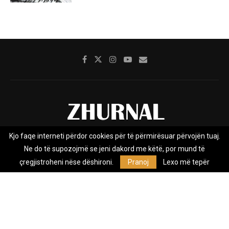
Kjo faqe interneti përdor cookies për të përmirësuar përvojën tuaj.
Rreth nesh
Impresumi
Marketing
Kontakt
Ne do të supozojmë se jeni dakord me këtë, por mund të
Privacy Policy
çregjistroheni nëse dëshironi.
Pranoj
Lexo më tepër
Zhurnal.mk është Agjenci e Lajmeve e pavarur, e themeluar në vitin
2009, që e mbulon Maqedoninë, Kosovën, Shqipërinë edhe lajmet
nga bota.
@2026 - All Right Reserved. Designed and Developed by
Anet.Com.Mk