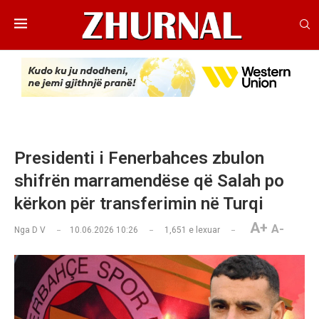
Presidenti i Fenerbahces zbulon
shifrën marramendëse që Salah po
kërkon për transferimin në Turqi
A+
A-
Nga
D V
10.06.2026 10:26
1,651
e lexuar