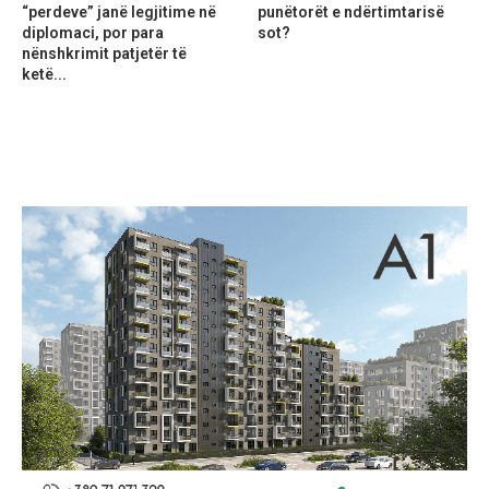
“perdeve” janë legjitime në
punëtorët e ndërtimtarisë
diplomaci, por para
sot?
nënshkrimit patjetër të
ketë...