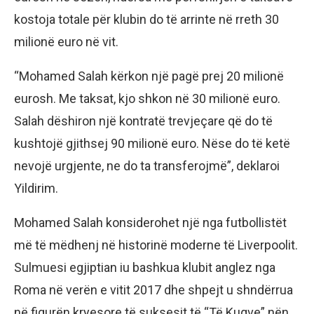
kostoja totale për klubin do të arrinte në rreth 30
milionë euro në vit.
“Mohamed Salah kërkon një pagë prej 20 milionë
eurosh. Me taksat, kjo shkon në 30 milionë euro.
Salah dëshiron një kontratë trevjeçare që do të
kushtojë gjithsej 90 milionë euro. Nëse do të ketë
nevojë urgjente, ne do ta transferojmë”, deklaroi
Yildirim.
Mohamed Salah konsiderohet një nga futbollistët
më të mëdhenj në historinë moderne të Liverpoolit.
Sulmuesi egjiptian iu bashkua klubit anglez nga
Roma në verën e vitit 2017 dhe shpejt u shndërrua
në figurën kryesore të suksesit të “Të Kuqve” nën