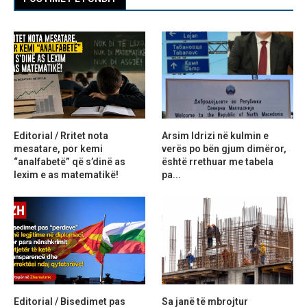
Editorial / Rritet nota
Arsim Idrizi në kulmin e
mesatare, por kemi
verës po bën gjum dimëror,
“analfabetë” që s’dinë as
është rrethuar me tabela
lexim e as matematikë!
pa...
Editorial / Bisedimet pas
Sa janë të mbrojtur