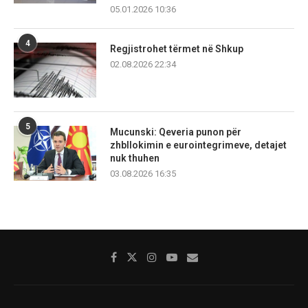
05.01.2026 10:36
4
Regjistrohet tërmet në Shkup
02.08.2026 22:34
5
Mucunski: Qeveria punon për
zhbllokimin e eurointegrimeve, detajet
nuk thuhen
03.08.2026 16:35