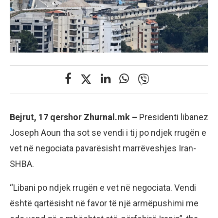
Bejrut, 17 qershor Zhurnal.mk –
Presidenti libanez
Joseph Aoun tha sot se vendi i tij po ndjek rrugën e
vet në negociata pavarësisht marrëveshjes Iran-
SHBA.
“Libani po ndjek rrugën e vet në negociata. Vendi
është qartësisht në favor të një armëpushimi me