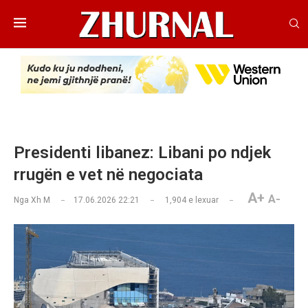
Presidenti libanez: Libani po ndjek
rrugën e vet në negociata
A+
A-
Nga
Xh M
17.06.2026 22:21
1,904
e lexuar