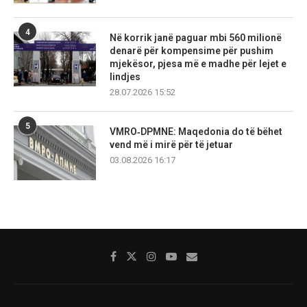
4
Në korrik janë paguar mbi 560 milionë
denarë për kompensime për pushim
mjekësor, pjesa më e madhe për lejet e
lindjes
28.07.2026 15:52
5
VMRO‑DPMNE: Maqedonia do të bëhet
vend më i mirë për të jetuar
03.08.2026 16:17