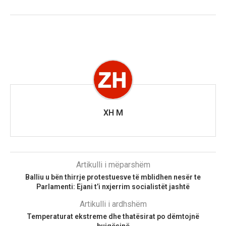
XH M
Artikulli i mëparshëm
Balliu u bën thirrje protestuesve të mblidhen nesër te
Parlamenti: Ejani t’i nxjerrim socialistët jashtë
Artikulli i ardhshëm
Temperaturat ekstreme dhe thatësirat po dëmtojnë
bujqësinë