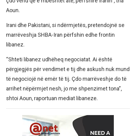
çdo vend që e mbështet atë, përfshirë Iranin”, tha
Aoun.
Irani dhe Pakistani, si ndërmjetës, pretendojnë se
marrëveshja SHBA-Iran përfshin edhe frontin
libanez.
“Shteti libanez udhëheq negociatat. Ai është
përgjegjës për vendimet e tij dhe askush nuk mund
të negociojë në emër të tij. Çdo marrëveshje do të
arrihet nëpërmjet nesh, jo me shpenzimet tona”,
shtoi Aoun, raportuan mediat libaneze.