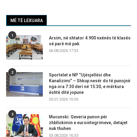
MË TË LEXUARA
1
Arsim, në shtator 4.900 nxënës të klasës
së parë më pak
06.08.2026 17:33
2
Sportelet e NP “Ujësjellësi dhe
Kanalizimi” – Shkup nesër do të punojnë
nga ora 7:30 deri në 15:30, e mërkura
është ditë jopune
05.01.2026 10:36
3
Mucunski: Qeveria punon për
zhbllokimin e eurointegrimeve, detajet
nuk thuhen
03.08.2026 16:35