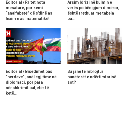
Editorial / Rritet nota
Arsim Idrizi në kulmin e
mesatare, por kemi
verës po bën gjum dimëror,
“analfabetë” që s’dinë as
është rrethuar me tabela
lexim e as matematikë!
pa...
Editorial / Bisedimet pas
Sa janë të mbrojtur
“perdeve” janë legjitime në
punëtorët e ndërtimtarisë
diplomaci, por para
sot?
nënshkrimit patjetër të
ketë...