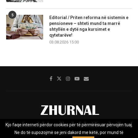
5
Editorial / Priten reforma në sistemin e
pensioneve – shteti mund ta marrë
shtyllën e dytë nga kursimet e
qytetarëve!
03.08.2026 15:00
Kjo faqe interneti përdor cookies për të përmirësuar përvojën tuaj.
Rreth nesh
Impresumi
Marketing
Kontakt
Ne do të supozojmë se jeni dakord me këtë, por mund të
Privacy Policy