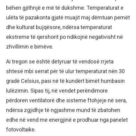
bëhen gjithnjë e më të dukshme. Temperaturat e
ulëta të pazakonta gjatë muajit maj dëmtuan pemët
dhe kulturat bujqësore, ndërsa temperaturat
ekstreme të qershorit po ndikojnë negativisht në
zhvillimin e bimëve.
Ai tregon se është detyruar të vendosë rrjeta
shtesë mbi serrat për të ulur temperaturat nën 30
gradë Celsius, pasi në të kundërt bimët humbasin
lulëzimin. Sipas tij, në vendet perëndimore
përdoren ventilatorë dhe sisteme ftohjeje në sera,
ndërsa zgjidhje të ngjashme mund të zbatohen
edhe në vend me energjinë e prodhuar nga panelet
fotovoltaike.