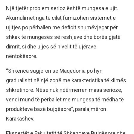
Një tjetër problem serioz është mungesa e ujit.
Akumulimet nga të cilat furnizohen sistemet e
ujitjes po përballen me deficit shumëvjeçar për
shkak të mungesës së reshjeve dhe borës gjatë
dimrit, si dhe uljes së nivelit të ujërave
nëntokësore.
“Shkenca sugjeron se Maqedonia po hyn
gradualisht në një zonë me karakteristika të klimës
shkretinore. Nëse nuk ndërmerren masa serioze,
vendi mund të përballet me mungesa të mëdha të
produkteve bazë bujqësore”, paralajmëron
Karakashev.
Ekspertët e Fakultetit të Shkencave Bujqësore dhe