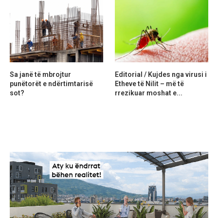
Sa janë të mbrojtur
Editorial / Kujdes nga virusi i
punëtorët e ndërtimtarisë
Etheve të Nilit – më të
sot?
rrezikuar moshat e...