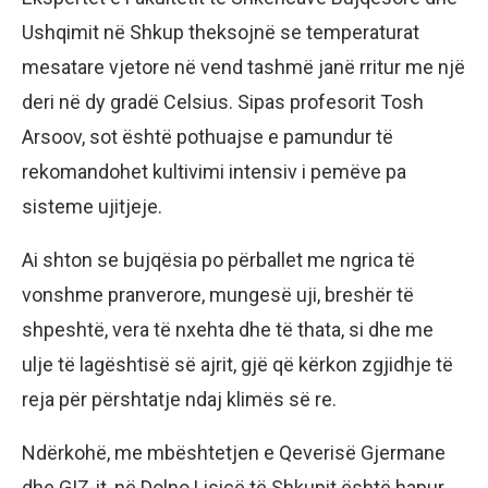
Ushqimit në Shkup theksojnë se temperaturat
mesatare vjetore në vend tashmë janë rritur me një
deri në dy gradë Celsius. Sipas profesorit Tosh
Arsoov, sot është pothuajse e pamundur të
rekomandohet kultivimi intensiv i pemëve pa
sisteme ujitjeje.
Ai shton se bujqësia po përballet me ngrica të
vonshme pranverore, mungesë uji, breshër të
shpeshtë, vera të nxehta dhe të thata, si dhe me
ulje të lagështisë së ajrit, gjë që kërkon zgjidhje të
reja për përshtatje ndaj klimës së re.
Ndërkohë, me mbështetjen e Qeverisë Gjermane
dhe GIZ-it, në Dolno Lisicë të Shkupit është hapur