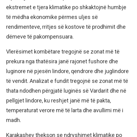
ekstremet e tjera klimatike po shkaktojnë humbje
të mëdha ekonomike përmes uljes së
rendimenteve, rritjes së kostove të prodhimit dhe
dëmeve të pakompensuara.
Vlerësimet kombëtare tregojnë se zonat më të
prekura nga thatësira janë rajonet fushore dhe
luginore në pjesën lindore, qendrore dhe juglindore
të vendit. Analizat e fundit tregojnë se zonat më të
thata ndodhen përgjatë luginës së Vardarit dhe në
pellgjet lindore, ku reshjet janë më të pakta,
temperaturat verore më të larta dhe avullimi më i
madh.
Karakashev thekson se ndryshimet klimatike po