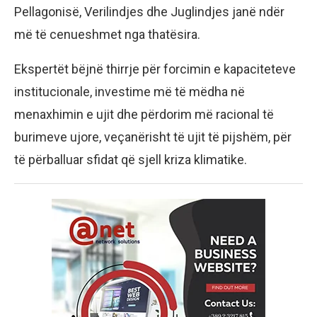
Pellagonisë, Verilindjes dhe Juglindjes janë ndër
më të cenueshmet nga thatësira.
Ekspertët bëjnë thirrje për forcimin e kapaciteteve
institucionale, investime më të mëdha në
menaxhimin e ujit dhe përdorim më racional të
burimeve ujore, veçanërisht të ujit të pijshëm, për
të përballuar sfidat që sjell kriza klimatike.