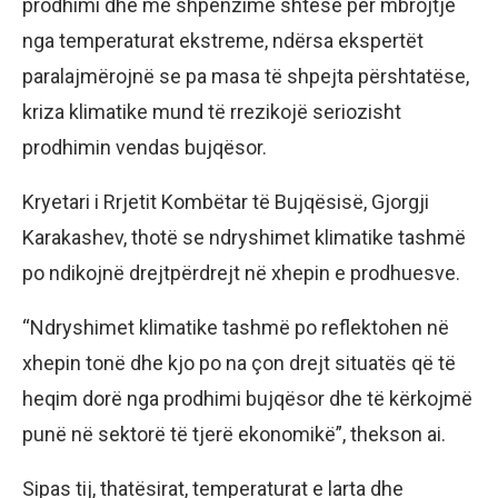
prodhimi dhe me shpenzime shtesë për mbrojtje
nga temperaturat ekstreme, ndërsa ekspertët
paralajmërojnë se pa masa të shpejta përshtatëse,
kriza klimatike mund të rrezikojë seriozisht
prodhimin vendas bujqësor.
Kryetari i Rrjetit Kombëtar të Bujqësisë, Gjorgji
Karakashev, thotë se ndryshimet klimatike tashmë
po ndikojnë drejtpërdrejt në xhepin e prodhuesve.
“Ndryshimet klimatike tashmë po reflektohen në
xhepin tonë dhe kjo po na çon drejt situatës që të
heqim dorë nga prodhimi bujqësor dhe të kërkojmë
punë në sektorë të tjerë ekonomikë”, thekson ai.
Sipas tij, thatësirat, temperaturat e larta dhe