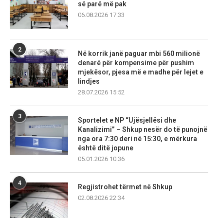
së parë më pak
06.08.2026 17:33
2
Në korrik janë paguar mbi 560 milionë
denarë për kompensime për pushim
mjekësor, pjesa më e madhe për lejet e
lindjes
28.07.2026 15:52
3
Sportelet e NP “Ujësjellësi dhe
Kanalizimi” – Shkup nesër do të punojnë
nga ora 7:30 deri në 15:30, e mërkura
është ditë jopune
05.01.2026 10:36
4
Regjistrohet tërmet në Shkup
02.08.2026 22:34