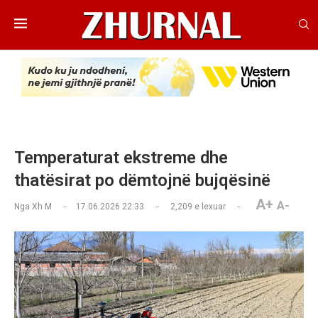
Temperaturat ekstreme dhe
thatësirat po dëmtojnë bujqësinë
A+
A-
Nga
Xh M
17.06.2026 22:33
2,209
e lexuar