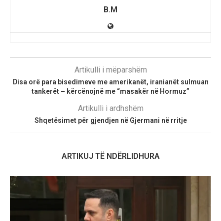
B.M
Artikulli i mëparshëm
Disa orë para bisedimeve me amerikanët, iranianët sulmuan
tankerët – kërcënojnë me “masakër në Hormuz”
Artikulli i ardhshëm
Shqetësimet për gjendjen në Gjermani në rritje
ARTIKUJ TË NDËRLIDHURA