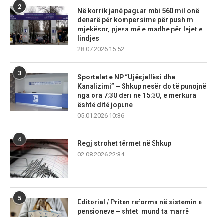
2
Në korrik janë paguar mbi 560 milionë
denarë për kompensime për pushim
mjekësor, pjesa më e madhe për lejet e
lindjes
28.07.2026 15:52
3
Sportelet e NP “Ujësjellësi dhe
Kanalizimi” – Shkup nesër do të punojnë
nga ora 7:30 deri në 15:30, e mërkura
është ditë jopune
05.01.2026 10:36
4
Regjistrohet tërmet në Shkup
02.08.2026 22:34
5
Editorial / Priten reforma në sistemin e
pensioneve – shteti mund ta marrë