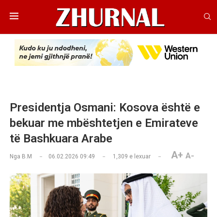
Presidentja Osmani: Kosova është e
bekuar me mbështetjen e Emirateve
të Bashkuara Arabe
A+
A-
Nga
B.M
06.02.2026 09:49
1,309
e lexuar