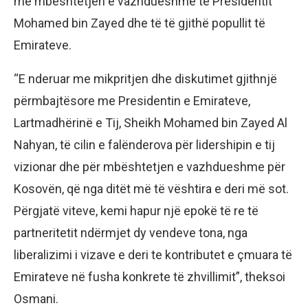
me mbështetjen e vazhdueshme të Presidentit
Mohamed bin Zayed dhe të të gjithë popullit të
Emirateve.
“E nderuar me mikpritjen dhe diskutimet gjithnjë
përmbajtësore me Presidentin e Emirateve,
Lartmadhërinë e Tij, Sheikh Mohamed bin Zayed Al
Nahyan, të cilin e falënderova për lidershipin e tij
vizionar dhe për mbështetjen e vazhdueshme për
Kosovën, që nga ditët më të vështira e deri më sot.
Përgjatë viteve, kemi hapur një epokë të re të
partneritetit ndërmjet dy vendeve tona, nga
liberalizimi i vizave e deri te kontributet e çmuara të
Emirateve në fusha konkrete të zhvillimit”, theksoi
Osmani.