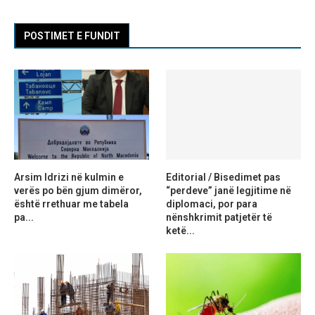
POSTIMET E FUNDIT
Arsim Idrizi në kulmin e
Editorial / Bisedimet pas
verës po bën gjum dimëror,
“perdeve” janë legjitime në
është rrethuar me tabela
diplomaci, por para
pa...
nënshkrimit patjetër të
ketë...