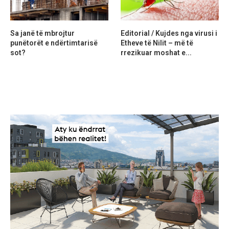
Sa janë të mbrojtur
Editorial / Kujdes nga virusi i
punëtorët e ndërtimtarisë
Etheve të Nilit – më të
sot?
rrezikuar moshat e...