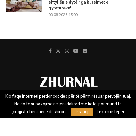
shtyllën e dytë nga kursimet e
qytetarëve!
03.08.2026 15:00
Kjo faqe interneti përdor cookies për të përmirësuar përvojën tuaj.
Rreth nesh
Impresumi
Marketing
Kontakt
Ne do të supozojmë se jeni dakord me këtë, por mund të
Privacy Policy
çregjistroheni nëse dëshironi.
Pranoj
Lexo më tepër
Zhurnal.mk është Agjenci e Lajmeve e pavarur, e themeluar në vitin
2009, që e mbulon Maqedoninë, Kosovën, Shqipërinë edhe lajmet
nga bota.