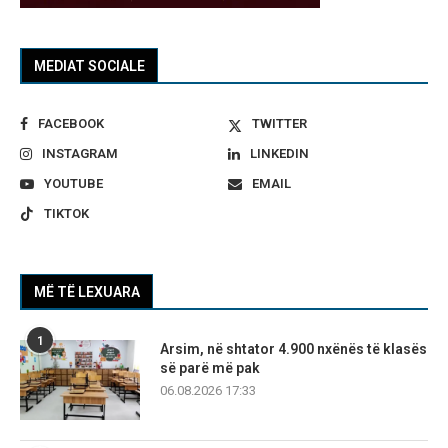
MEDIAT SOCIALE
FACEBOOK
TWITTER
INSTAGRAM
LINKEDIN
YOUTUBE
EMAIL
TIKTOK
MË TË LEXUARA
1
Arsim, në shtator 4.900 nxënës të klasës
së parë më pak
06.08.2026 17:33