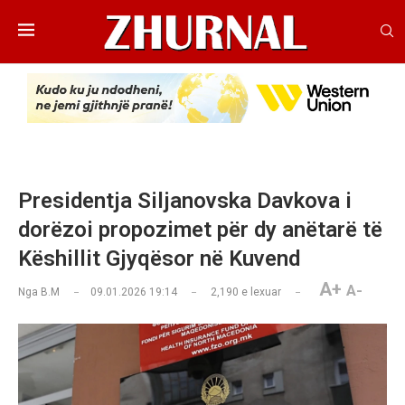
Presidentja Siljanovska Davkova i
dorëzoi propozimet për dy anëtarë të
Këshillit Gjyqësor në Kuvend
A+
A-
Nga
B.M
09.01.2026 19:14
2,190
e lexuar