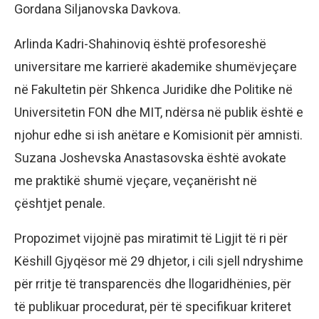
Gordana Siljanovska Davkova.
Arlinda Kadri-Shahinoviq është profesoreshë
universitare me karrierë akademike shumëvjeçare
në Fakultetin për Shkenca Juridike dhe Politike në
Universitetin FON dhe MIT, ndërsa në publik është e
njohur edhe si ish anëtare e Komisionit për amnisti.
Suzana Joshevska Anastasovska është avokate
me praktikë shumë vjeçare, veçanërisht në
çështjet penale.
Propozimet vijojnë pas miratimit të Ligjit të ri për
Këshill Gjyqësor më 29 dhjetor, i cili sjell ndryshime
për rritje të transparencës dhe llogaridhënies, për
të publikuar procedurat, për të specifikuar kriteret