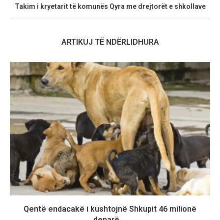
Takim i kryetarit të komunës Qyra me drejtorët e shkollave
ARTIKUJ TË NDËRLIDHURA
Qentë endacakë i kushtojnë Shkupit 46 milionë
denarë,...