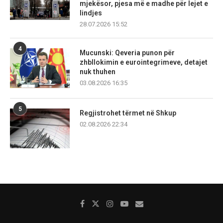
mjekësor, pjesa më e madhe për lejet e
lindjes
28.07.2026 15:52
4
Mucunski: Qeveria punon për
zhbllokimin e eurointegrimeve, detajet
nuk thuhen
03.08.2026 16:35
5
Regjistrohet tërmet në Shkup
02.08.2026 22:34