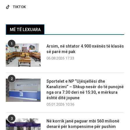
TIKTOK
MË TË LEXUARA
1
Arsim, në shtator 4.900 nxënës të klasës
së parë më pak
06.08.2026 17:33
2
Sportelet e NP “Ujësjellësi dhe
Kanalizimi” – Shkup nesër do të punojnë
nga ora 7:30 deri në 15:30, e mërkura
është ditë jopune
05.01.2026 10:36
3
Në korrik janë paguar mbi 560 milionë
denarë për kompensime për pushim