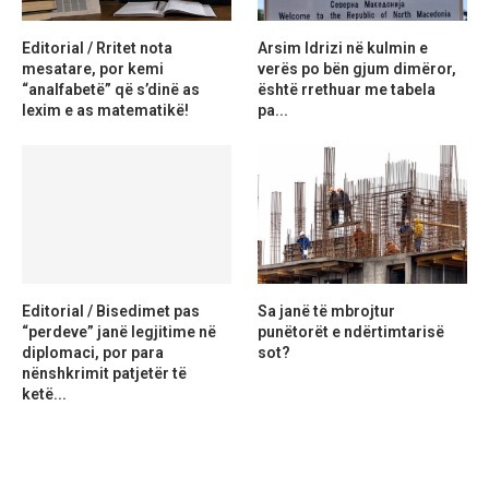
Editorial / Rritet nota
Arsim Idrizi në kulmin e
mesatare, por kemi
verës po bën gjum dimëror,
“analfabetë” që s’dinë as
është rrethuar me tabela
lexim e as matematikë!
pa...
Editorial / Bisedimet pas
Sa janë të mbrojtur
“perdeve” janë legjitime në
punëtorët e ndërtimtarisë
diplomaci, por para
sot?
nënshkrimit patjetër të
ketë...