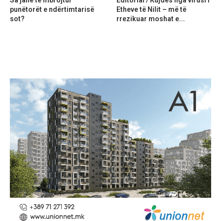
Sa janë të mbrojtur
Editorial / Kujdes nga virusi i
punëtorët e ndërtimtarisë
Etheve të Nilit – më të
sot?
rrezikuar moshat e...