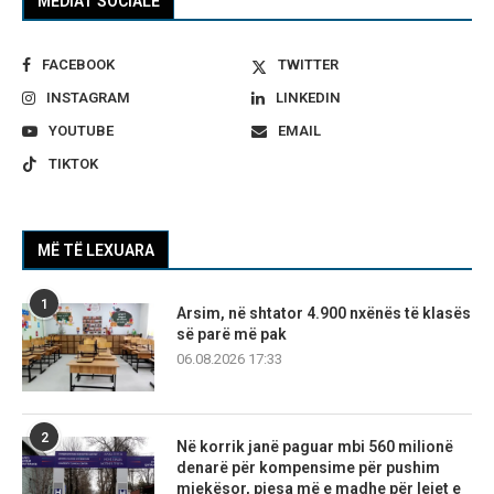
MEDIAT SOCIALE
FACEBOOK
TWITTER
INSTAGRAM
LINKEDIN
YOUTUBE
EMAIL
TIKTOK
MË TË LEXUARA
1
Arsim, në shtator 4.900 nxënës të klasës
së parë më pak
06.08.2026 17:33
2
Në korrik janë paguar mbi 560 milionë
denarë për kompensime për pushim
mjekësor, pjesa më e madhe për lejet e