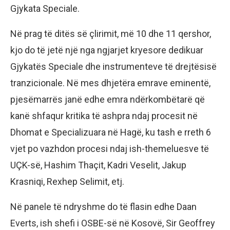
Gjykata Speciale.
Në prag të ditës së çlirimit, më 10 dhe 11 qershor,
kjo do të jetë një nga ngjarjet kryesore dedikuar
Gjykatës Speciale dhe instrumenteve të drejtësisë
tranzicionale. Në mes dhjetëra emrave eminentë,
pjesëmarrës janë edhe emra ndërkombëtarë që
kanë shfaqur kritika të ashpra ndaj procesit në
Dhomat e Specializuara në Hagë, ku tash e rreth 6
vjet po vazhdon procesi ndaj ish-themeluesve të
UÇK-së, Hashim Thaçit, Kadri Veselit, Jakup
Krasniqi, Rexhep Selimit, etj.
Në panele të ndryshme do të flasin edhe Daan
Everts, ish shefi i OSBE-së në Kosovë, Sir Geoffrey