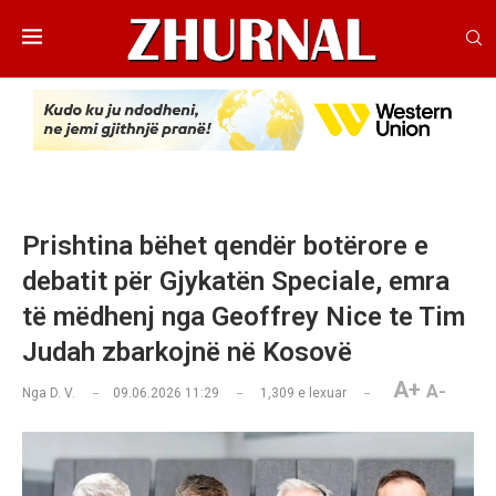
Prishtina bëhet qendër botërore e
debatit për Gjykatën Speciale, emra
të mëdhenj nga Geoffrey Nice te Tim
Judah zbarkojnë në Kosovë
A+
A-
Nga
D. V.
09.06.2026 11:29
1,309
e lexuar