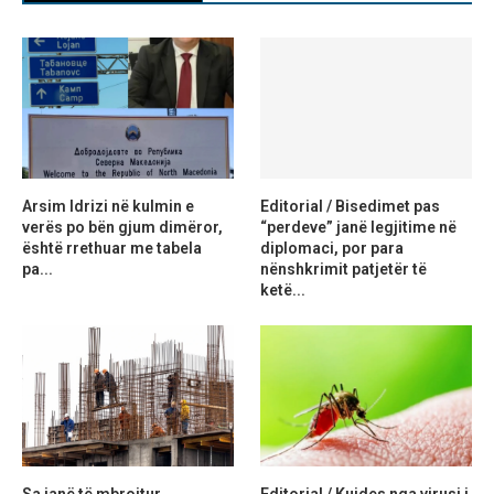
Arsim Idrizi në kulmin e
Editorial / Bisedimet pas
verës po bën gjum dimëror,
“perdeve” janë legjitime në
është rrethuar me tabela
diplomaci, por para
pa...
nënshkrimit patjetër të
ketë...