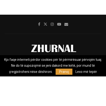
Kjo faqe interneti përdor cookies për të përmirësuar përvojën tuaj.
Rreth nesh
Impresumi
Marketing
Kontakt
Ne do të supozojmë se jeni dakord me këtë, por mund të
Privacy Policy
çregjistroheni nëse dëshironi.
Pranoj
Lexo më tepër
Zhurnal.mk është Agjenci e Lajmeve e pavarur, e themeluar në vitin
2009, që e mbulon Maqedoninë, Kosovën, Shqipërinë edhe lajmet
nga bota.
@2026 - All Right Reserved. Designed and Developed by
Anet.Com.Mk