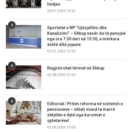
lindjes
28.07.2026 15:52
3
Sportelet e NP “Ujësjellësi dhe
Kanalizimi” – Shkup nesër do të punojnë
nga ora 7:30 deri në 15:30, e mërkura
është ditë jopune
05.01.2026 10:36
4
Regjistrohet tërmet në Shkup
02.08.2026 22:34
5
Editorial / Priten reforma në sistemin e
pensioneve – shteti mund ta marrë
shtyllën e dytë nga kursimet e
qytetarëve!
03.08.2026 15:00