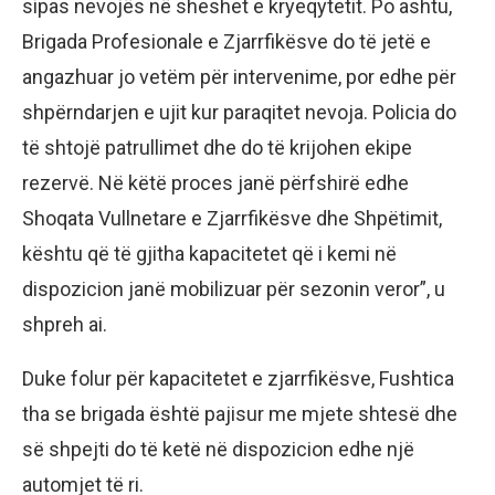
sipas nevojës në sheshet e kryeqytetit. Po ashtu,
Brigada Profesionale e Zjarrfikësve do të jetë e
angazhuar jo vetëm për intervenime, por edhe për
shpërndarjen e ujit kur paraqitet nevoja. Policia do
të shtojë patrullimet dhe do të krijohen ekipe
rezervë. Në këtë proces janë përfshirë edhe
Shoqata Vullnetare e Zjarrfikësve dhe Shpëtimit,
kështu që të gjitha kapacitetet që i kemi në
dispozicion janë mobilizuar për sezonin veror”, u
shpreh ai.
Duke folur për kapacitetet e zjarrfikësve, Fushtica
tha se brigada është pajisur me mjete shtesë dhe
së shpejti do të ketë në dispozicion edhe një
automjet të ri.