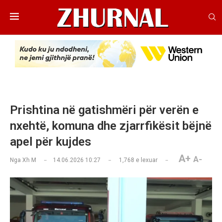
Prishtina në gatishmëri për verën e
nxehtë, komuna dhe zjarrfikësit bëjnë
apel për kujdes
A+
A-
Nga
Xh M
14.06.2026 10:27
1,768
e lexuar