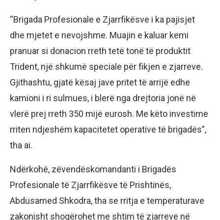
“Brigada Profesionale e Zjarrfikësve i ka pajisjet
dhe mjetet e nevojshme. Muajin e kaluar kemi
pranuar si donacion rreth tetë tonë të produktit
Trident, një shkumë speciale për fikjen e zjarreve.
Gjithashtu, gjatë kësaj jave pritet të arrijë edhe
kamioni i ri sulmues, i blerë nga drejtoria jonë në
vlerë prej rreth 350 mijë eurosh. Me këto investime
rriten ndjeshëm kapacitetet operative të brigadës”,
tha ai.
Ndërkohë, zëvendëskomandanti i Brigadës
Profesionale të Zjarrfikësve të Prishtinës,
Abdusamed Shkodra, tha se rritja e temperaturave
zakonisht shoqërohet me shtim të zjarreve në