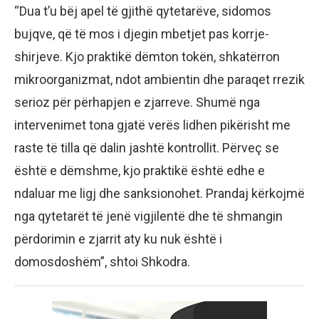
“Dua t’u bëj apel të gjithë qytetarëve, sidomos
bujqve, që të mos i djegin mbetjet pas korrje-
shirjeve. Kjo praktikë dëmton tokën, shkatërron
mikroorganizmat, ndot ambientin dhe paraqet rrezik
serioz për përhapjen e zjarreve. Shumë nga
intervenimet tona gjatë verës lidhen pikërisht me
raste të tilla që dalin jashtë kontrollit. Përveç se
është e dëmshme, kjo praktikë është edhe e
ndaluar me ligj dhe sanksionohet. Prandaj kërkojmë
nga qytetarët të jenë vigjilentë dhe të shmangin
përdorimin e zjarrit aty ku nuk është i
domosdoshëm”, shtoi Shkodra.