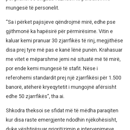
mungesë të personelit.
“Sa i përket pajisjeve qëndrojmë mirë, edhe pse
gjithmonë ka hapësirë për përmirësime. Vitin e
kaluar kemi pranuar 30 zjarrfikës të rinj, megjithëse
disa prej tyre më pas e kanë lënë punën. Krahasuar
me vitet e mëparshme jemi në situatë më të mirë,
por ende kemi mungesë të stafit. Nëse i
referohemi standardit prej një zjarrfikësi për 1.500
banorë, atëherë kryeqytetit i mungojnë afërsisht
edhe 50 zjarrfikës”, tha ai.
Shkodra theksoi se sfidat më të mëdha paraqiten
kur disa raste emergjente ndodhin njëkohësisht,
duke vështirësuar prioritizimin e intervenimeve.