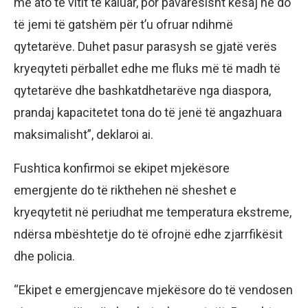
me ato të vitit të kaluar, por pavarësisht kësaj ne do
të jemi të gatshëm për t’u ofruar ndihmë
qytetarëve. Duhet pasur parasysh se gjatë verës
kryeqyteti përballet edhe me fluks më të madh të
qytetarëve dhe bashkatdhetarëve nga diaspora,
prandaj kapacitetet tona do të jenë të angazhuara
maksimalisht”, deklaroi ai.
Fushtica konfirmoi se ekipet mjekësore
emergjente do të rikthehen në sheshet e
kryeqytetit në periudhat me temperatura ekstreme,
ndërsa mbështetje do të ofrojnë edhe zjarrfikësit
dhe policia.
“Ekipet e emergjencave mjekësore do të vendosen