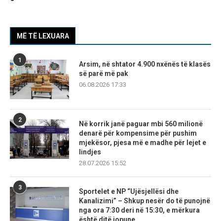
MË TË LEXUARA
1
Arsim, në shtator 4.900 nxënës të klasës
së parë më pak
06.08.2026 17:33
2
Në korrik janë paguar mbi 560 milionë
denarë për kompensime për pushim
mjekësor, pjesa më e madhe për lejet e
lindjes
28.07.2026 15:52
3
Sportelet e NP “Ujësjellësi dhe
Kanalizimi” – Shkup nesër do të punojnë
nga ora 7:30 deri në 15:30, e mërkura
është ditë jopune