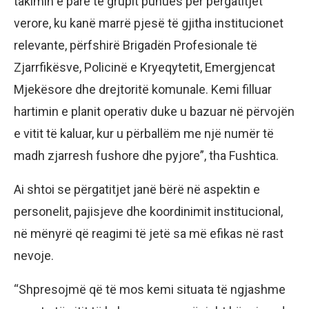
takimin e parë të grupit punues për përgatitjet
verore, ku kanë marrë pjesë të gjitha institucionet
relevante, përfshirë Brigadën Profesionale të
Zjarrfikësve, Policinë e Kryeqytetit, Emergjencat
Mjekësore dhe drejtoritë komunale. Kemi filluar
hartimin e planit operativ duke u bazuar në përvojën
e vitit të kaluar, kur u përballëm me një numër të
madh zjarresh fushore dhe pyjore”, tha Fushtica.
Ai shtoi se përgatitjet janë bërë në aspektin e
personelit, pajisjeve dhe koordinimit institucional,
në mënyrë që reagimi të jetë sa më efikas në rast
nevoje.
“Shpresojmë që të mos kemi situata të ngjashme