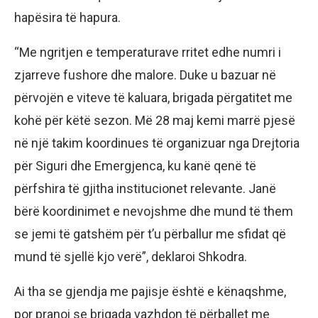
hapësira të hapura.
“Me ngritjen e temperaturave rritet edhe numri i
zjarreve fushore dhe malore. Duke u bazuar në
përvojën e viteve të kaluara, brigada përgatitet me
kohë për këtë sezon. Më 28 maj kemi marrë pjesë
në një takim koordinues të organizuar nga Drejtoria
për Siguri dhe Emergjenca, ku kanë qenë të
përfshira të gjitha institucionet relevante. Janë
bërë koordinimet e nevojshme dhe mund të them
se jemi të gatshëm për t’u përballur me sfidat që
mund të sjellë kjo verë”, deklaroi Shkodra.
Ai tha se gjendja me pajisje është e kënaqshme,
por pranoi se brigada vazhdon të përballet me