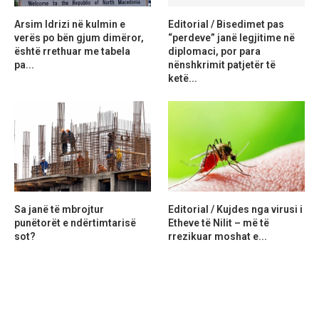
Arsim Idrizi në kulmin e
Editorial / Bisedimet pas
verës po bën gjum dimëror,
“perdeve” janë legjitime në
është rrethuar me tabela
diplomaci, por para
pa...
nënshkrimit patjetër të
ketë...
Sa janë të mbrojtur
Editorial / Kujdes nga virusi i
punëtorët e ndërtimtarisë
Etheve të Nilit – më të
sot?
rrezikuar moshat e...