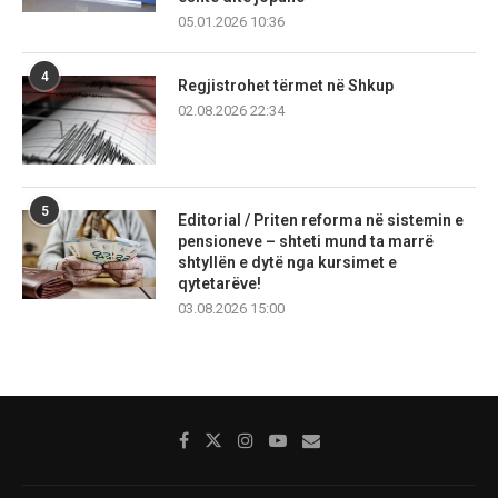
05.01.2026 10:36
4
Regjistrohet tërmet në Shkup
02.08.2026 22:34
5
Editorial / Priten reforma në sistemin e
pensioneve – shteti mund ta marrë
shtyllën e dytë nga kursimet e
qytetarëve!
03.08.2026 15:00