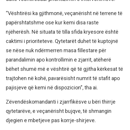
“Vështirësi ka gjithmonë, veçanërisht në terrene të
papërshtatshme ose kur kemi disa raste
njëherësh. Në situata të tilla sfida kryesore është
caktimi i prioriteteve. Qytetarët duhet të kuptojnë
se nëse nuk ndërmerren masa fillestare për
parandalimin apo kontrollimin e zjarrit, atëherë
bëhet shumë më e vështirë që të gjitha kërkesat të
trajtohen në kohë, pavarësisht numrit të stafit apo
pajisjeve që kemi në dispozicion”, tha ai.
Zëvendëskomandanti i zjarrfikësve u bëri thirrje
qytetarëve, e veçanërisht bujqve, të shmangin
djegien e mbetjeve pas korrje-shirjeve.