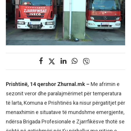
Prishtinë, 14 qershor Zhurnal.mk –
Me afrimin e
sezonit veror dhe paralajmërimet për temperatura
të larta, Komuna e Prishtinës ka nisur përgatitjet për
menaxhimin e situatave të mundshme emergjente,
ndërsa Brigada Profesionale e Zjarrfikësve thotë se
është në gatishmëri për t’u përballur me rritjen e