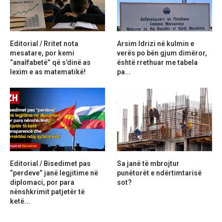
Editorial / Rritet nota
Arsim Idrizi në kulmin e
mesatare, por kemi
verës po bën gjum dimëror,
“analfabetë” që s’dinë as
është rrethuar me tabela
lexim e as matematikë!
pa...
Editorial / Bisedimet pas
Sa janë të mbrojtur
“perdeve” janë legjitime në
punëtorët e ndërtimtarisë
diplomaci, por para
sot?
nënshkrimit patjetër të
ketë...