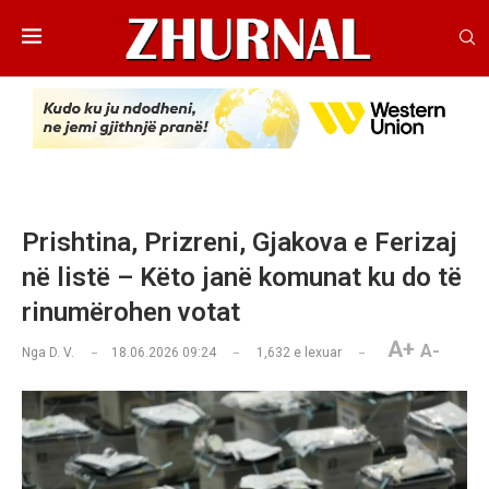
Prishtina, Prizreni, Gjakova e Ferizaj
në listë – Këto janë komunat ku do të
rinumërohen votat
A+
A-
Nga
D. V.
18.06.2026 09:24
1,632
e lexuar