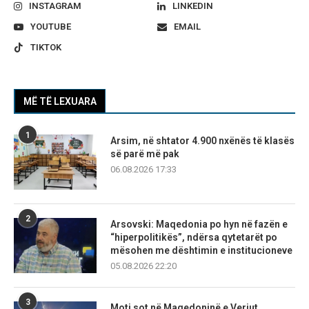
INSTAGRAM
LINKEDIN
YOUTUBE
EMAIL
TIKTOK
MË TË LEXUARA
1
Arsim, në shtator 4.900 nxënës të klasës
së parë më pak
06.08.2026 17:33
2
Arsovski: Maqedonia po hyn në fazën e
“hiperpolitikës”, ndërsa qytetarët po
mësohen me dështimin e institucioneve
05.08.2026 22:20
3
Moti sot në Maqedoninë e Veriut