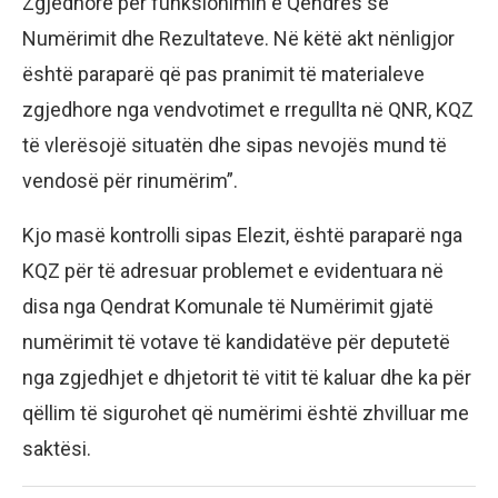
Zgjedhore për funksionimin e Qendrës së
Numërimit dhe Rezultateve. Në këtë akt nënligjor
është paraparë që pas pranimit të materialeve
zgjedhore nga vendvotimet e rregullta në QNR, KQZ
të vlerësojë situatën dhe sipas nevojës mund të
vendosë për rinumërim”.
Kjo masë kontrolli sipas Elezit, është paraparë nga
KQZ për të adresuar problemet e evidentuara në
disa nga Qendrat Komunale të Numërimit gjatë
numërimit të votave të kandidatëve për deputetë
nga zgjedhjet e dhjetorit të vitit të kaluar dhe ka për
qëllim të sigurohet që numërimi është zhvilluar me
saktësi.