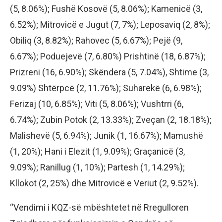
(5, 8.06%); Fushë Kosovë (5, 8.06%); Kamenicë (3,
6.52%); Mitrovicë e Jugut (7, 7%); Leposaviq (2, 8%);
Obiliq (3, 8.82%); Rahovec (5, 6.67%); Pejë (9,
6.67%); Poduejevë (7, 6.80%) Prishtinë (18, 6.87%);
Prizreni (16, 6.90%); Skëndera (5, 7.04%), Shtime (3,
9.09%) Shtërpcë (2, 11.76%); Suharekë (6, 6.98%);
Ferizaj (10, 6.85%); Viti (5, 8.06%); Vushtrri (6,
6.74%); Zubin Potok (2, 13.33%); Zveçan (2, 18.18%);
Malishevë (5, 6.94%); Junik (1, 16.67%); Mamushë
(1, 20%); Hani i Elezit (1, 9.09%); Graçanicë (3,
9.09%); Ranillug (1, 10%); Partesh (1, 14.29%);
Kllokot (2, 25%) dhe Mitrovicë e Veriut (2, 9.52%).
“Vendimi i KQZ-së mbështetet në Rregulloren