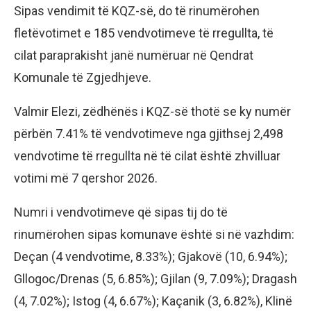
Sipas vendimit të KQZ-së, do të rinumërohen
fletëvotimet e 185 vendvotimeve të rregullta, të
cilat paraprakisht janë numëruar në Qendrat
Komunale të Zgjedhjeve.
Valmir Elezi, zëdhënës i KQZ-së thotë se ky numër
përbën 7.41% të vendvotimeve nga gjithsej 2,498
vendvotime të rregullta në të cilat është zhvilluar
votimi më 7 qershor 2026.
Numri i vendvotimeve që sipas tij do të
rinumërohen sipas komunave është si në vazhdim:
Deçan (4 vendvotime, 8.33%); Gjakovë (10, 6.94%);
Gllogoc/Drenas (5, 6.85%); Gjilan (9, 7.09%); Dragash
(4, 7.02%); Istog (4, 6.67%); Kaçanik (3, 6.82%), Klinë