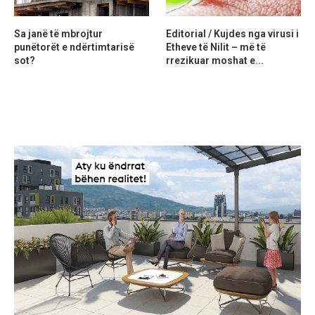
Sa janë të mbrojtur
Editorial / Kujdes nga virusi i
punëtorët e ndërtimtarisë
Etheve të Nilit – më të
sot?
rrezikuar moshat e...