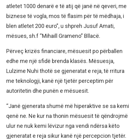
atletet 1000 denarë e të atij që janë në qeveri, me
biznese të vogla, mos të flasim për të mëdhaja, i
blen atletet 200 euro”, u shpreh Jusuf Amati,
mësues, sh.f “Mihaill Grameno” Bllacë.
Përveç krizës financiare, mësuesit po përballen
edhe me një sfidë brenda klasës. Mësuesja,
Lulzime Nuhi thotë se gjeneratat e reja, të rritura
me teknologji, kanë një tjetër perceptim për
autoritetin dhe punën e mësuesit.
“Janë gjenerata shumë më hiperaktive se sa kemi
qenë ne. Ne kur na thonin mësuesit të qëndrojmë
ulur ne nuk kemi lëvizur nga vendi ndërsa këto
gjeneratat e reja sikur kanë një percepcion tjetër.