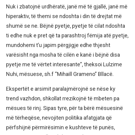
Nuk i zbatojnë urdhëratë, janë më të gjallë, janë më
hiperaktiv, të themi se ndoshta i din të drejtat më
shumë se ne. Bëjnë pyetje, pyetje të cilat ndoshta
ti edhe nuk e pret që ta parashtroj fëmija atë pyetje,
mundohemi t’u japim përgjigje edhe thjesht
varësisht nga mosha të cilën e kanë i bëjnë disa
pyetje me të vërtet interesante”, theksoi Lulzime
Nuhi, mësuese, sh.f “Mihaill Grameno” Bllacë.
Ekspertët e arsimit paralajmërojnë se nëse ky
trend vazhdon, shkollat rrezikojnë të mbeten pa
mësues të rinj. Sipas tyre, për ta bërë mësuesinë
më tërheqëse, nevojiten politika afatgjata që
përfshijnë përmirësimin e kushteve të punës,