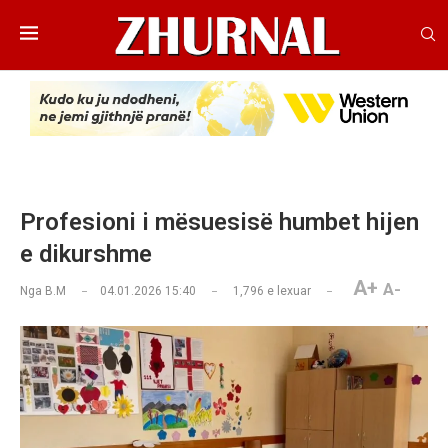
Profesioni i mësuesisë humbet hijen
e dikurshme
A+
A-
Nga
B.M
04.01.2026 15:40
1,796
e lexuar