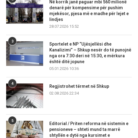
Në korrik janë paguar mbi 560 milionë
denarë për kompensime për pushim
mjekësor, pjesa më e madhe për lejet e
lindjes
28.07.2026 15:52
3
Sportelet e NP “Ujësjellësi dhe
Kanalizimi” – Shkup nesër do të punojnë
nga ora 7:30 deri në 15:30, e mërkura
është ditë jopune
05.01.2026 10:36
4
Regjistrohet tërmet në Shkup
02.08.2026 22:34
5
Editorial / Priten reforma në sistemin e
pensioneve – shteti mund ta marrë
shtyllën e dytë nga kursimet e