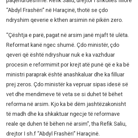
paqëndrueshme. Refik Saliu, drejtor i shkollës fillore
“Abdyl Frashëri” në Haraçinë, thotë se çdo
ndryshim qeverie e kthen arsimin në pikën zero.
“Çështja e parë, pagat në arsim janë mjaft të ulëta.
Reformat kanë ngec shumë. Çdo ministër, çdo
qeveri që është ndryshuar nuk e ka vazhduar
procesin e reformimit por krejt atë punë që e ka bë
ministri paraprak është anashkaluar dhe ka filluar
prej zeros. Çdo ministër ka vepruar sipas idesë së
vet dhe mendimeve të veta se si duhet të bëhet
reforma në arsim. Kjo ka bë dëm jashtëzakonisht
të madh dhe ka shkaktuar ngecje të reformave
reale qe duhen të bëhen në arsim”, tha Refik Saliu,
drejtor I sh.f “Abdyl Frashëri” Haraçinë.