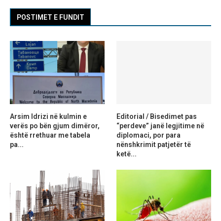
POSTIMET E FUNDIT
Arsim Idrizi në kulmin e
Editorial / Bisedimet pas
verës po bën gjum dimëror,
“perdeve” janë legjitime në
është rrethuar me tabela
diplomaci, por para
pa...
nënshkrimit patjetër të
ketë...