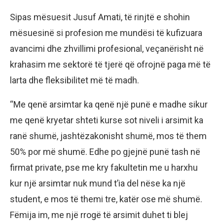
Sipas mësuesit Jusuf Amati, të rinjtë e shohin
mësuesinë si profesion me mundësi të kufizuara
avancimi dhe zhvillimi profesional, veçanërisht në
krahasim me sektorë të tjerë që ofrojnë paga më të
larta dhe fleksibilitet më të madh.
“Me qenë arsimtar ka qenë një punë e madhe sikur
me qenë kryetar shteti kurse sot niveli i arsimit ka
ranë shumë, jashtëzakonisht shumë, mos të them
50% por më shumë. Edhe po gjejnë punë tash në
firmat private, pse me kry fakultetin me u harxhu
kur një arsimtar nuk mund t’ia del nëse ka një
student, e mos të themi tre, katër ose më shumë.
Fëmija im, me një rrogë të arsimit duhet ti blej