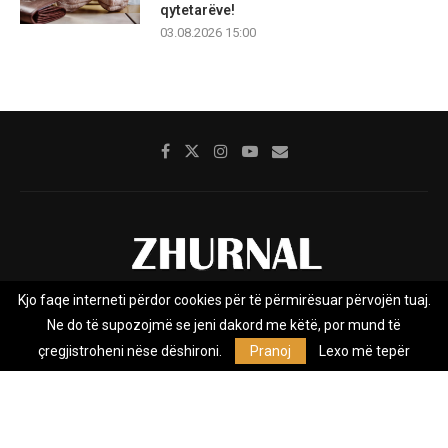
qytetarëve!
03.08.2026 15:00
Kjo faqe interneti përdor cookies për të përmirësuar përvojën tuaj.
Rreth nesh
Impresumi
Marketing
Kontakt
Ne do të supozojmë se jeni dakord me këtë, por mund të
Privacy Policy
çregjistroheni nëse dëshironi.
Pranoj
Lexo më tepër
Zhurnal.mk është Agjenci e Lajmeve e pavarur, e themeluar në vitin
2009, që e mbulon Maqedoninë, Kosovën, Shqipërinë edhe lajmet
nga bota.