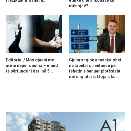
rrezikuar moshat e...
etnike dhe shkollave ku
mësojnë?
Editorial / Mos gjuani me
Gjuha shqipe anashkalohet
armë nëpër dasma – mund
në tabelat orientuese për
të përfundoni deri në 5...
fshatin e banuar plotësisht
me shqiptarë, Llojan, kur...