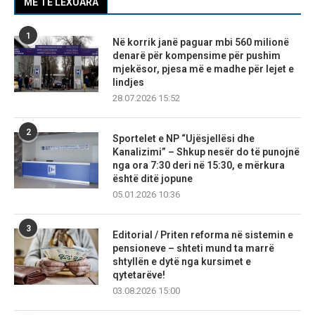
MË TË LEXUARA
1
Në korrik janë paguar mbi 560 milionë
denarë për kompensime për pushim
mjekësor, pjesa më e madhe për lejet e
lindjes
28.07.2026 15:52
2
Sportelet e NP “Ujësjellësi dhe
Kanalizimi” – Shkup nesër do të punojnë
nga ora 7:30 deri në 15:30, e mërkura
është ditë jopune
05.01.2026 10:36
3
Editorial / Priten reforma në sistemin e
pensioneve – shteti mund ta marrë
shtyllën e dytë nga kursimet e
qytetarëve!
03.08.2026 15:00