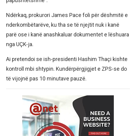
papushtetshme”.
Ndërkaq, prokurori James Pace foli për dëshmitë e
nderkombëtarëve, ku tha se të njejtit nuk i kanë
parë ose i kanë anashkaluar dokumentet e lëshuara
nga UÇK-ja.
Ai pretendoi se ish-presidenti Hashim Thaçi kishte
kontroll mbi shtypin. Kundërpërgjigjet e ZPS-se do
të vijojnë pas 10 minutave pauzë.