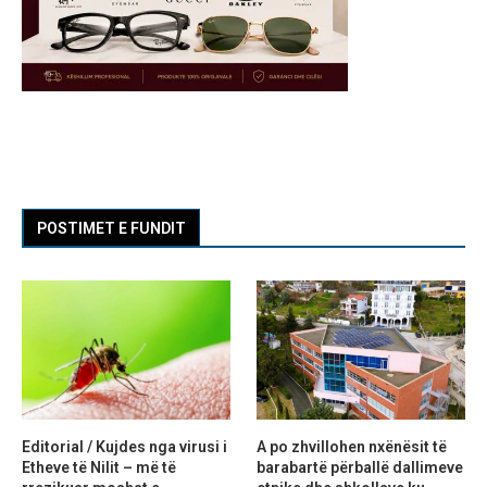
POSTIMET E FUNDIT
Editorial / Kujdes nga virusi i
A po zhvillohen nxënësit të
Etheve të Nilit – më të
barabartë përballë dallimeve