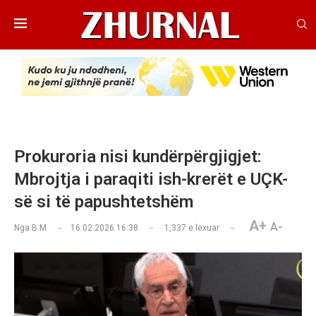
​Prokuroria nisi kundërpërgjigjet:
Mbrojtja i paraqiti ish-krerët e UÇK-
së si të papushtetshëm
A+
A-
Nga
B.M
16.02.2026 16:38
1,337
e lexuar