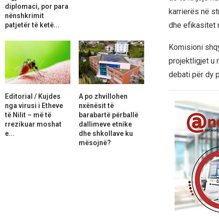
diplomaci, por para
karrierës në st
nënshkrimit
dhe efikasitet
patjetër të ketë...
Komisioni shqy
projektligjet 
debati për dy p
Editorial / Kujdes
A po zhvillohen
nga virusi i Etheve
nxënësit të
të Nilit – më të
barabartë përballë
rrezikuar moshat
dallimeve etnike
e...
dhe shkollave ku
mësojnë?