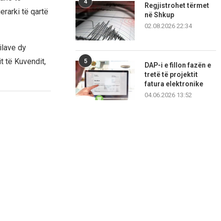
4
Regjistrohet tërmet
erarki të qartë
në Shkup
02.08.2026 22:34
ilave dy
t të Kuvendit,
5
DAP-i e fillon fazën e
tretë të projektit
fatura elektronike
04.06.2026 13:52