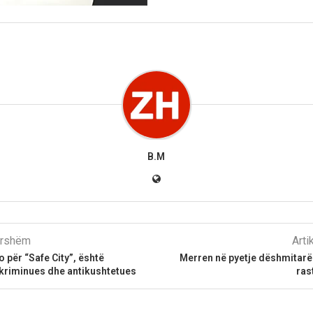
B.M
parshëm
Arti
o për “Safe City”, është
Merren në pyetje dëshmitarë
kriminues dhe antikushtetues
ras