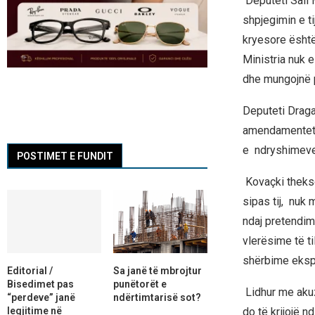
Deputeti Sali 
shpjegimin e ti
kryesore është
Ministria nuk e
dhe mungojnë p
Deputeti Draga
amendamentet e
e ndryshimeve 
POSTIMET E FUNDIT
Kovaçki thekso
sipas tij, nuk 
ndaj pretendim
vlerësime të t
shërbime eksp
Editorial /
Sa janë të mbrojtur
Bisedimet pas
punëtorët e
Lidhur me akuza
“perdeve” janë
ndërtimtarisë sot?
do të krijojë n
legjitime në