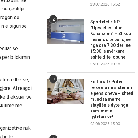
 refuzuan. Në
28.07.2026 15:52
r se çështja
 tregon se
2
Sportelet e NP
in e sigurisë
“Ujësjellësi dhe
Kanalizimi” – Shkup
nesër do të punojnë
nga ora 7:30 deri në
rësuar se
15:30, e mërkura
 për bllokimin
është ditë jopune
05.01.2026 10:36
tetësh dhe se,
3
Editorial / Priten
reforma në sistemin
gjore. Ai reagoi
e pensioneve – shteti
uke theksuar se
mund ta marrë
nsultime me
shtyllën e dytë nga
kursimet e
qytetarëve!
03.08.2026 15:00
rganizative nuk
 dhe të