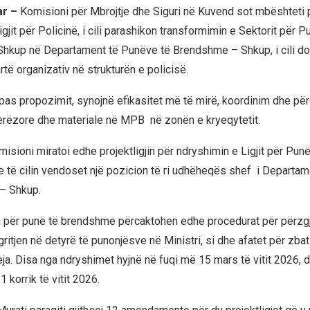
ar –
Komisioni për Mbrojtje dhe Siguri në Kuvend sot mbështeti pr
gjit për Policinë, i cili parashikon transformimin e Sektorit për P
kup në Departament të Punëve të Brendshme – Shkup, i cili do 
rtë organizativ në strukturën e policisë.
pas propozimit, synojnë efikasitet më të mirë, koordinim dhe pë
erëzore dhe materiale në MPB në zonën e kryeqytetit.
misioni miratoi edhe projektligjin për ndryshimin e Ligjit për Punë
të cilin vendoset një pozicion të ri udhëheqës shef i Departam
– Shkup.
in për punë të brendshme përcaktohen edhe procedurat për përzg
ritjen në detyrë të punonjësve në Ministri, si dhe afatet për zbat
eja. Disa nga ndryshimet hyjnë në fuqi më 15 mars të vitit 2026, d
1 korrik të vitit 2026.