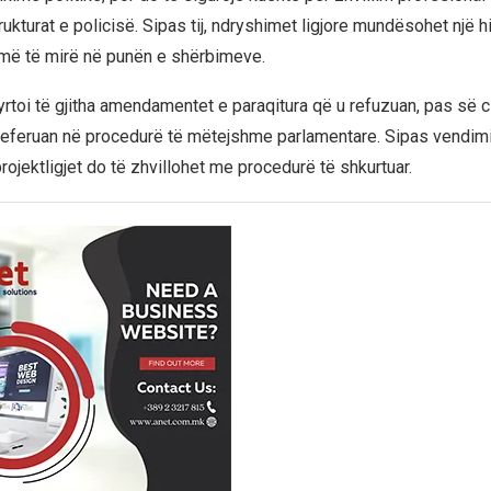
rukturat e policisë. Sipas tij, ndryshimet ligjore mundësohet një hi
 më të mirë në punën e shërbimeve.
rtoi të gjitha amendamentet e paraqitura që u refuzuan, pas së c
u referuan në procedurë të mëtejshme parlamentare. Sipas vendimi
rojektligjet do të zhvillohet me procedurë të shkurtuar.