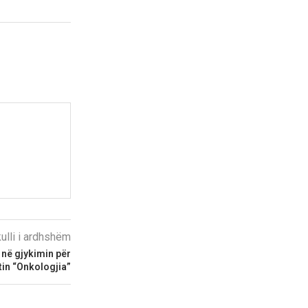
kulli i ardhshëm
 në gjykimin për
tin “Onkologjia”