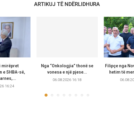
ARTIKUJ TË NDËRLIDHURA
i mirëpret
Nga “Onkologjia” thonë se
Filipçe nga No
 e SHBA-së,
vonesa e një pjese...
hetim të me
arnes,...
06.08.2026 16:18
06.08.2
26 16:24