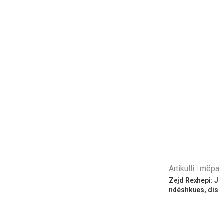
Artikulli i më
Zejd Rexhepi: J
ndëshkues, dis