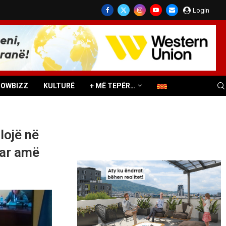
Login
HOWBIZZ
KULTURË
+ MË TEPËR…
lojë në
tar amë