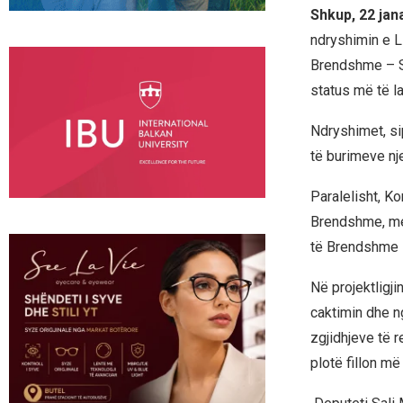
Shkup, 22 jan
ndryshimin e Li
Brendshme – Sh
status më të la
Ndryshimet, si
të burimeve nj
Paralelisht, Ko
Brendshme, me 
të Brendshme 
Në projektligj
caktimin dhe ng
zgjidhjeve të r
plotë fillon më 