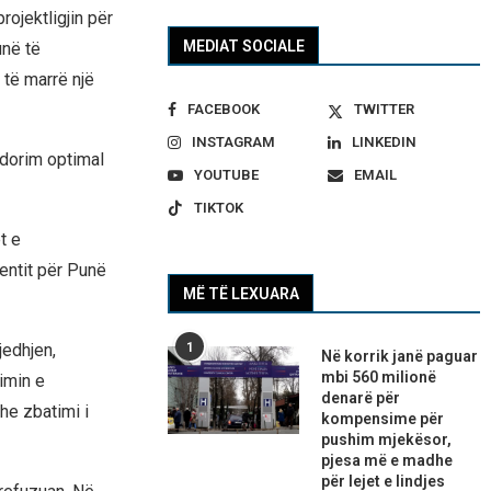
ojektligjin për
MEDIAT SOCIALE
unë të
të marrë një
FACEBOOK
TWITTER
INSTAGRAM
LINKEDIN
rdorim optimal
YOUTUBE
EMAIL
TIKTOK
t e
entit për Punë
MË TË LEXUARA
jedhjen,
1
Në korrik janë paguar
mbi 560 milionë
imin e
denarë për
he zbatimi i
kompensime për
pushim mjekësor,
pjesa më e madhe
për lejet e lindjes