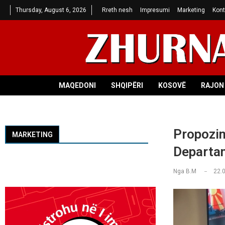
Thursday, August 6, 2026
Rreth nesh
Impresumi
Marketing
Kont
MAQEDONI
SHQIPËRI
KOSOVË
RAJON 
Propozim
MARKETING
Departam
Nga
B.M
22.