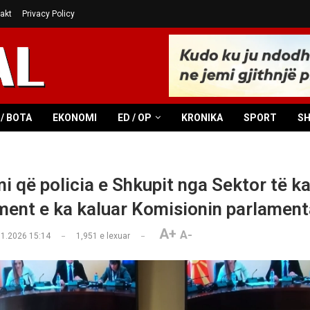
akt
Privacy Policy
/ BOTA
EKONOMI
ED / OP
KRONIKA
SPORT
S
i që policia e Shkupit nga Sektor të ka
ent e ka kaluar Komisionin parlamen
A+
A-
01.2026 15:14
1,951
e lexuar