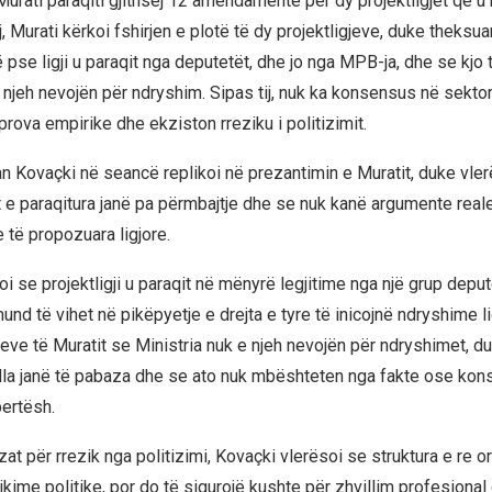
Murati paraqiti gjithsej 12 amendamente për dy projektligjet që u
j, Murati kërkoi fshirjen e plotë të dy projektligjeve, duke theksua
 pse ligji u paraqit nga deputetët, dhe jo nga MPB-ja, dhe se kjo
 njeh nevojën për ndryshim. Sipas tij, nuk ka konsensus në sektor
rova empirike dhe ekziston rreziku i politizimit.
n Kovaçki në seancë replikoi në prezantimin e Muratit, duke vle
 paraqitura janë pa përmbajtje dhe se nuk kanë argumente reale
të propozuara ligjore.
i se projektligji u paraqit në mënyrë legjitime nga një grup depu
mund të vihet në pikëpyetje e drejta e tyre të inicojnë ndryshime li
eve të Muratit se Ministria nuk e njeh nevojën për ndryshimet, d
illa janë të pabaza dhe se ato nuk mbështeten nga fakte ose ko
ertësh.
t për rrezik nga politizimi, Kovaçki vlerësoi se struktura e re o
dikime politike, por do të sigurojë kushte për zhvillim profesional