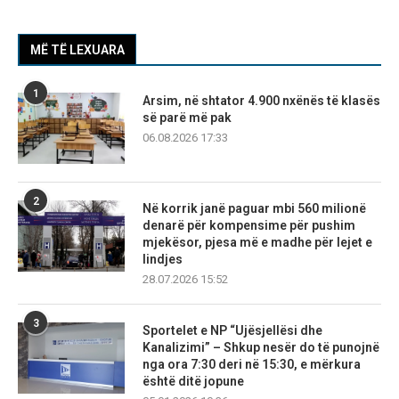
MË TË LEXUARA
1
Arsim, në shtator 4.900 nxënës të klasës
së parë më pak
06.08.2026 17:33
2
Në korrik janë paguar mbi 560 milionë
denarë për kompensime për pushim
mjekësor, pjesa më e madhe për lejet e
lindjes
28.07.2026 15:52
3
Sportelet e NP “Ujësjellësi dhe
Kanalizimi” – Shkup nesër do të punojnë
nga ora 7:30 deri në 15:30, e mërkura
është ditë jopune