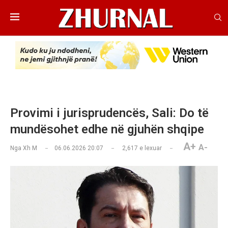
Provimi i jurisprudencës, Sali: Do të
mundësohet edhe në gjuhën shqipe
A+
A-
Nga
Xh M
06.06.2026 20:07
2,617
e lexuar