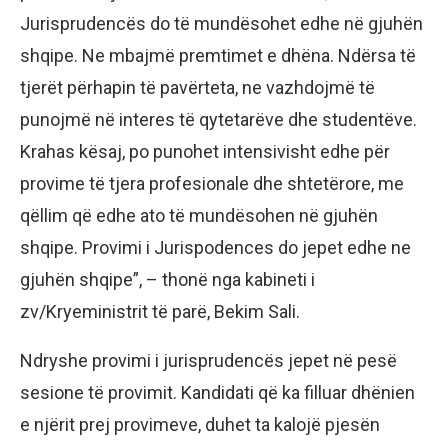
Jurisprudencës do të mundësohet edhe në gjuhën
shqipe. Ne mbajmë premtimet e dhëna. Ndërsa të
tjerët përhapin të pavërteta, ne vazhdojmë të
punojmë në interes të qytetarëve dhe studentëve.
Krahas kësaj, po punohet intensivisht edhe për
provime të tjera profesionale dhe shtetërore, me
qëllim që edhe ato të mundësohen në gjuhën
shqipe. Provimi i Jurispodences do jepet edhe ne
gjuhën shqipe”, – thonë nga kabineti i
zv/Kryeministrit të parë, Bekim Sali.
Ndryshe provimi i jurisprudencës jepet në pesë
sesione të provimit. Kandidati që ka filluar dhënien
e njërit prej provimeve, duhet ta kalojë pjesën