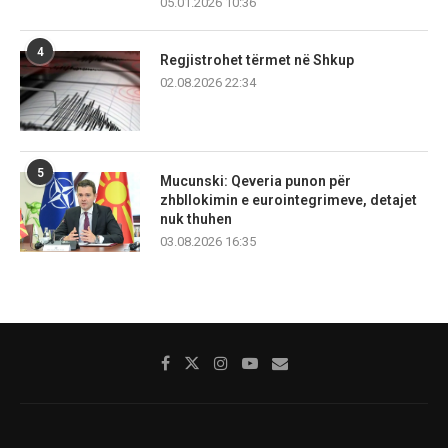
05.01.2026 10:36
4
Regjistrohet tërmet në Shkup
02.08.2026 22:34
5
Mucunski: Qeveria punon për
zhbllokimin e eurointegrimeve, detajet
nuk thuhen
03.08.2026 16:35