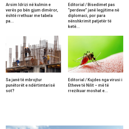
Arsim Idrizi në kulmin e
Editorial / Bisedimet pas
verës po bën gjum dimëror,
“perdeve” janë legjitime në
është rrethuar me tabela
diplomaci, por para
pa...
nënshkrimit patjetër të
ketë...
Sa janë të mbrojtur
Editorial / Kujdes nga virusi i
punëtorët e ndërtimtarisë
Etheve të Nilit – më të
sot?
rrezikuar moshat e...