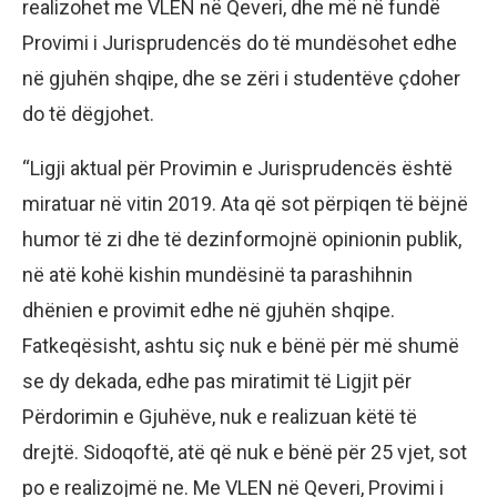
realizohet me VLEN në Qeveri, dhe më në fundë
Provimi i Jurisprudencës do të mundësohet edhe
në gjuhën shqipe, dhe se zëri i studentëve çdoher
do të dëgjohet.
“Ligji aktual për Provimin e Jurisprudencës është
miratuar në vitin 2019. Ata që sot përpiqen të bëjnë
humor të zi dhe të dezinformojnë opinionin publik,
në atë kohë kishin mundësinë ta parashihnin
dhënien e provimit edhe në gjuhën shqipe.
Fatkeqësisht, ashtu siç nuk e bënë për më shumë
se dy dekada, edhe pas miratimit të Ligjit për
Përdorimin e Gjuhëve, nuk e realizuan këtë të
drejtë. Sidoqoftë, atë që nuk e bënë për 25 vjet, sot
po e realizojmë ne. Me VLEN në Qeveri, Provimi i