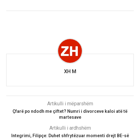
XH M
Artikulli i mëparshëm
Çfarë po ndodh me çiftet? Numri i divorceve kaloi atë të
martesave
Artikulli i ardhshëm
Integrimi, Filipçe: Duhet shfrytëzuar momenti drejt BE-së