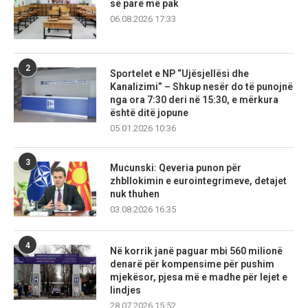
së parë më pak
06.08.2026 17:33
2
Sportelet e NP “Ujësjellësi dhe
Kanalizimi” – Shkup nesër do të punojnë
nga ora 7:30 deri në 15:30, e mërkura
është ditë jopune
05.01.2026 10:36
3
Mucunski: Qeveria punon për
zhbllokimin e eurointegrimeve, detajet
nuk thuhen
03.08.2026 16:35
4
Në korrik janë paguar mbi 560 milionë
denarë për kompensime për pushim
mjekësor, pjesa më e madhe për lejet e
lindjes
28.07.2026 15:52