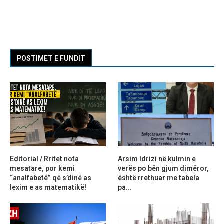
POSTIMET E FUNDIT
Editorial / Rritet nota
Arsim Idrizi në kulmin e
mesatare, por kemi
verës po bën gjum dimëror,
“analfabetë” që s’dinë as
është rrethuar me tabela
lexim e as matematikë!
pa...