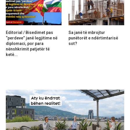
Editorial / Bisedimet pas
Sa janë të mbrojtur
“perdeve” janë legjitime në
punëtorët e ndërtimtarisë
diplomaci, por para
sot?
nënshkrimit patjetër të
ketë...