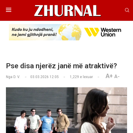
Pse disa njerëz janë më atraktivë?
A+
A-
Nga
D. V.
03.03.2026 12:05
1,229
e lexuar