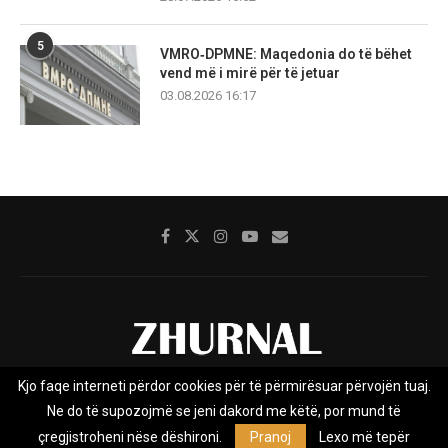
5
VMRO‑DPMNE: Maqedonia do të bëhet
vend më i mirë për të jetuar
03.08.2026 16:17
Kjo faqe interneti përdor cookies për të përmirësuar përvojën tuaj.
Rreth nesh
Impresumi
Marketing
Kontakt
Ne do të supozojmë se jeni dakord me këtë, por mund të
Privacy Policy
çregjistroheni nëse dëshironi.
Pranoj
Lexo më tepër