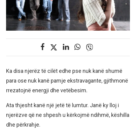
Ka disa njerëz të cilët edhe pse nuk kanë shumë
para ose nuk kanë pamje ekstravagante, gjithmonë
rrezatojnë energji dhe vetëbesim.
Ata thjesht kanë një jetë të lumtur. Janë ky lloj i
njerëzve që ne shpesh u kërkojmë ndihmë, këshilla
dhe përkrahje.