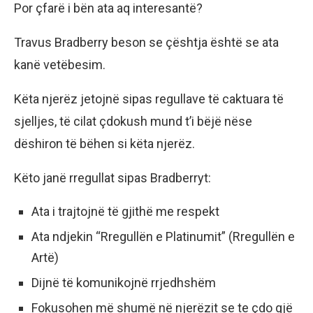
Por çfarë i bën ata aq interesantë?
Travus Bradberry beson se çështja është se ata
kanë vetëbesim.
Këta njerëz jetojnë sipas regullave të caktuara të
sjelljes, të cilat çdokush mund t’i bëjë nëse
dëshiron të bëhen si këta njerëz.
Këto janë rregullat sipas Bradberryt:
Ata i trajtojnë të gjithë me respekt
Ata ndjekin “Rregullën e Platinumit” (Rregullën e
Artë)
Dijnë të komunikojnë rrjedhshëm
Fokusohen më shumë në njerëzit se te çdo gjë