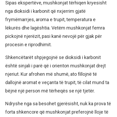
Sipas ekspertëve, mushkonjat tërhiqen kryesisht
nga dioksidi i karbonit që nxjerrim gjatë
frymëmarrjes, aroma e trupit, temperatura e
lëkurës dhe lagështia. Vetëm mushkonjat femra
pickojnë njerëzit, pasi kanë nevojë për gjak për
procesin e riprodhimit.
Shkencëtarët shpjegojnë se dioksidi i karbonit
është sinjali i parë që i orienton mushkonjat drejt
njeriut. Kur afrohen më shumë, ato fillojnë të
dallojnë aromat e veçanta të trupit, të cilat mund ta
bëjnë një person më tërheqës se një tjetër.
Ndryshe nga sa besohet gjerësisht, nuk ka prova të
forta shkencore që mushkonjat preferojnë lloje të