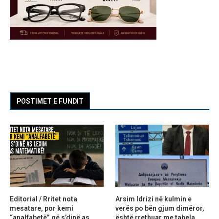
POSTIMET E FUNDIT
Editorial / Rritet nota
Arsim Idrizi në kulmin e
mesatare, por kemi
verës po bën gjum dimëror,
“analfabetë” që s’dinë as
është rrethuar me tabela