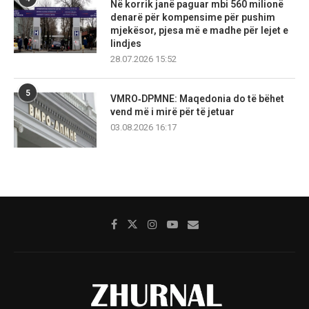
Në korrik janë paguar mbi 560 milionë
denarë për kompensime për pushim
mjekësor, pjesa më e madhe për lejet e
lindjes
28.07.2026 15:52
5
VMRO‑DPMNE: Maqedonia do të bëhet
vend më i mirë për të jetuar
03.08.2026 16:17