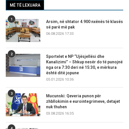
MË TË LEXUARA
1
Arsim, në shtator 4.900 nxënës të klasës
së parë më pak
06.08.2026 17:33
2
Sportelet e NP “Ujësjellësi dhe
Kanalizimi” – Shkup nesër do të punojnë
nga ora 7:30 deri në 15:30, e mërkura
është ditë jopune
05.01.2026 10:36
3
Mucunski: Qeveria punon për
zhbllokimin e eurointegrimeve, detajet
nuk thuhen
03.08.2026 16:35
4