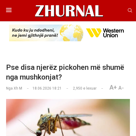
Pse disa njerëz pickohen më shumë
nga mushkonjat?
A+
A-
Nga
Xh M
18.06.2026 18:21
2,950
e lexuar