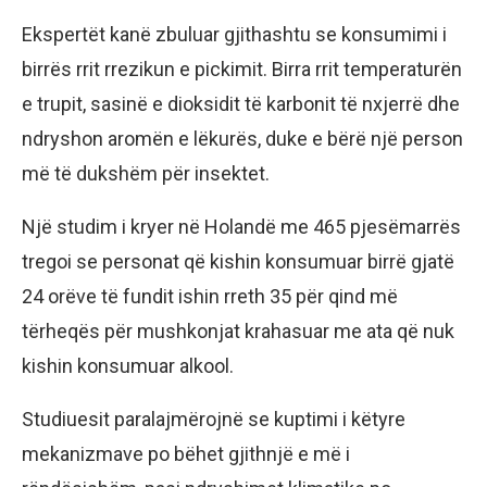
Ekspertët kanë zbuluar gjithashtu se konsumimi i
birrës rrit rrezikun e pickimit. Birra rrit temperaturën
e trupit, sasinë e dioksidit të karbonit të nxjerrë dhe
ndryshon aromën e lëkurës, duke e bërë një person
më të dukshëm për insektet.
Një studim i kryer në Holandë me 465 pjesëmarrës
tregoi se personat që kishin konsumuar birrë gjatë
24 orëve të fundit ishin rreth 35 për qind më
tërheqës për mushkonjat krahasuar me ata që nuk
kishin konsumuar alkool.
Studiuesit paralajmërojnë se kuptimi i këtyre
mekanizmave po bëhet gjithnjë e më i