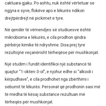
caktuara gjaku. Po ashtu, nuk është vërtetuar se
ngjyra e syve, flokëve apo e lëkurës ndikon
drejtpërdrejt në pickimet e tyre.
Në qendër të vëmendjes së studiuesve është
mikrobioma e lëkurës, e cila prodhon qindra
përbërje kimike të ndryshme. Disa prej tyre
rezultojnë veçanërisht tërheqëse për mushkonjat.
Një studim i fundit identifikoi një substancë të
quajtur “1-okten-3-ol”, e njohur edhe si “alkooli i
kërpudhave”, e cila prodhohet nga zbërthimi i
sebumit të lëkurës. Personat që prodhonin sasi më
të mëdha të kësaj substance rezultuan më
tërheqës për mushkonjat.