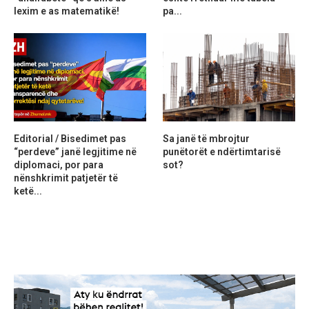
lexim e as matematikë!
pa...
Editorial / Bisedimet pas
Sa janë të mbrojtur
“perdeve” janë legjitime në
punëtorët e ndërtimtarisë
diplomaci, por para
sot?
nënshkrimit patjetër të
ketë...