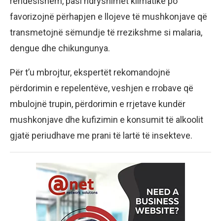
rëndësishëm, pasi ndryshimet klimatike po
favorizojnë përhapjen e llojeve të mushkonjave që
transmetojnë sëmundje të rrezikshme si malaria,
dengue dhe chikungunya.
Për t’u mbrojtur, ekspertët rekomandojnë
përdorimin e repelentëve, veshjen e rrobave që
mbulojnë trupin, përdorimin e rrjetave kundër
mushkonjave dhe kufizimin e konsumit të alkoolit
gjatë periudhave me prani të lartë të insekteve.