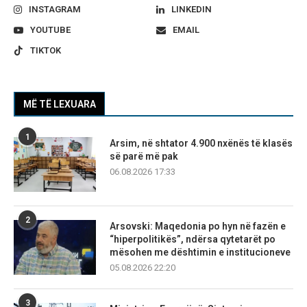
INSTAGRAM
LINKEDIN
YOUTUBE
EMAIL
TIKTOK
MË TË LEXUARA
1
Arsim, në shtator 4.900 nxënës të klasës
së parë më pak
06.08.2026 17:33
2
Arsovski: Maqedonia po hyn në fazën e
“hiperpolitikës”, ndërsa qytetarët po
mësohen me dështimin e institucioneve
05.08.2026 22:20
3