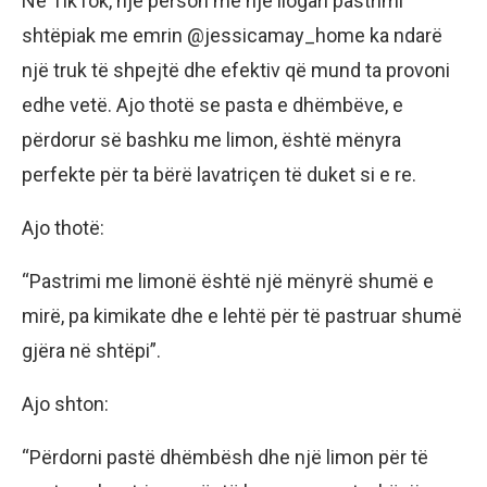
Në TikTok, një person me një llogari pastrimi
shtëpiak me emrin @jessicamay_home ka ndarë
një truk të shpejtë dhe efektiv që mund ta provoni
edhe vetë. Ajo thotë se pasta e dhëmbëve, e
përdorur së bashku me limon, është mënyra
perfekte për ta bërë lavatriçen të duket si e re.
Ajo thotë:
“Pastrimi me limonë është një mënyrë shumë e
mirë, pa kimikate dhe e lehtë për të pastruar shumë
gjëra në shtëpi”.
Ajo shton:
“Përdorni pastë dhëmbësh dhe një limon për të