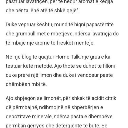
pastruar lavatriçen, për të hequr aromat e këqija
dhe për ta lënë atë të shkëlqejë”.
Duke vepruar kështu, mund të hiqni papastërtitë
dhe grumbullimet e mbetjeve, ndërsa lavatriçja do
të mbajë një aromë të freskët menteje.
Në një blog të quajtur Home Talk, një grua e ka
testuar këtë metodë. Ajo thotë se duhet të filloni
duke prerë një limon dhe duke i vendosur pastë
dhëmbësh mbi të.
Ajo shpjegon se limonët, për shkak të acidit citrik
që përmbajnë, ndihmojnë në shpërbërjen e
depozitave minerale, ndërsa pasta e dhëmbëve
përmban gërryes dhe detergjentë të butë. Së