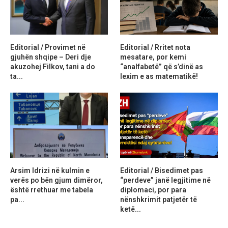
Editorial / Provimet në
Editorial / Rritet nota
gjuhën shqipe – Deri dje
mesatare, por kemi
akuzohej Filkov, tani a do
“analfabetë” që s’dinë as
ta...
lexim e as matematikë!
Arsim Idrizi në kulmin e
Editorial / Bisedimet pas
verës po bën gjum dimëror,
“perdeve” janë legjitime në
është rrethuar me tabela
diplomaci, por para
pa...
nënshkrimit patjetër të
ketë...