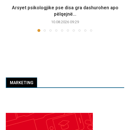
Arsyet psikologjike pse disa gra dashurohen apo
pëlqejnë...
10.08.2026 09:29
MARKETING