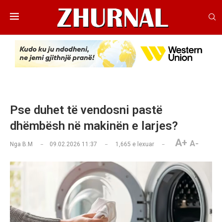
Pse duhet të vendosni pastë
dhëmbësh në makinën e larjes?
A+
A-
Nga
B.M
09.02.2026 11:37
1,665
e lexuar