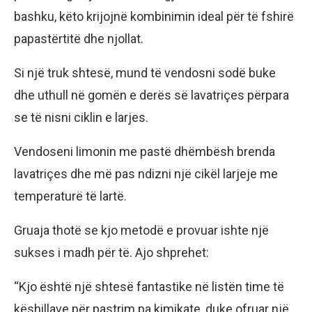
bashku, këto krijojnë kombinimin ideal për të fshirë
papastërtitë dhe njollat.
Si një truk shtesë, mund të vendosni sodë buke
dhe uthull në gomën e derës së lavatriçes përpara
se të nisni ciklin e larjes.
Vendoseni limonin me pastë dhëmbësh brenda
lavatriçes dhe më pas ndizni një cikël larjeje me
temperaturë të lartë.
Gruaja thotë se kjo metodë e provuar ishte një
sukses i madh për të. Ajo shprehet:
“Kjo është një shtesë fantastike në listën time të
këshillave për pastrim pa kimikate, duke ofruar një