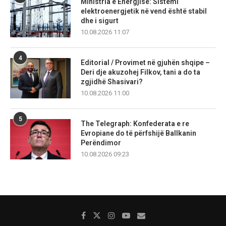
Ministria e Energjisë: Sistemi
elektroenergjetik në vend është stabil
dhe i sigurt
10.08.2026 11:07
4
Editorial / Provimet në gjuhën shqipe –
Deri dje akuzohej Filkov, tani a do ta
zgjidhë Shasivari?
10.08.2026 11:00
5
The Telegraph: Konfederata e re
Evropiane do të përfshijë Ballkanin
Perëndimor
10.08.2026 09:23