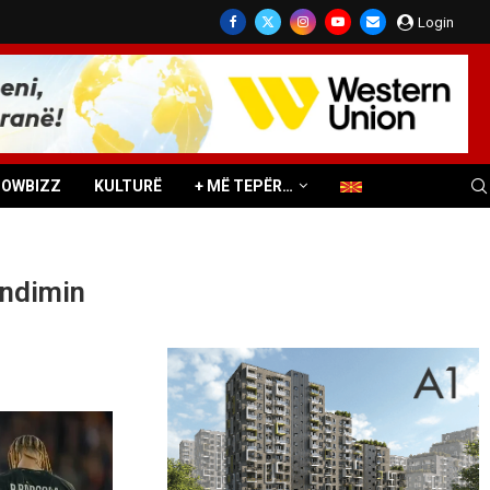
Login
HOWBIZZ
KULTURË
+ MË TEPËR…
ëndimin