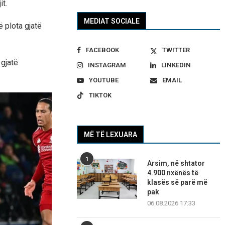
it.
MEDIAT SOCIALE
ë plota gjatë
FACEBOOK
TWITTER
gjatë
INSTAGRAM
LINKEDIN
YOUTUBE
EMAIL
TIKTOK
MË TË LEXUARA
1
Arsim, në shtator
4.900 nxënës të
klasës së parë më
pak
06.08.2026 17:33