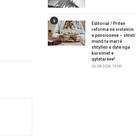
5
Editorial / Priten
reforma në sistemin
e pensioneve – shteti
mund ta marrë
shtyllën e dytë nga
kursimet e
qytetarëve!
03.08.2026 15:00