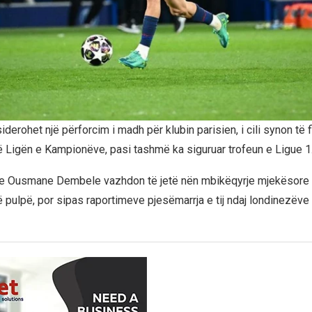
siderohet një përforcim i madh për klubin parisien, i cili synon të fit
ë Ligën e Kampionëve, pasi tashmë ka siguruar trofeun e Ligue 1
e Ousmane Dembele vazhdon të jetë nën mbikëqyrje mjekësore 
ë pulpë, por sipas raportimeve pjesëmarrja e tij ndaj londinezëve