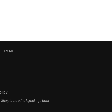
EMAIL
olicy
 Shqipërinë edhe lajmet nga bota.