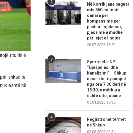
2
Në korrik janë paguar
mbi 560 milionë
denarë për
kompensime për
pushim mjekësor,
pjesa më e madhe
për lejet e lindjes
28.07.2026 15:52
ojë titullin e
3
Sportelet e NP
.
“Ujësjellësi dhe
Kanalizimi” – Shkup
për shkak të
nesër do të punojnë
nga ora 7:30 deri në
 nuk është në
15:30, e mërkura
është ditë jopune
05.01.2026 10:36
4
Regjistrohet tërmet
në Shkup
02.08.2026 22:34