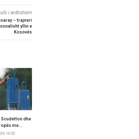
kulli i ardhshëm
asaray – trajneri
sonalisht yllin e
Kosovës
 Scudetton dhe
Sezoni i ri, Edon Zhegrova i ri:
Reprezentue
ropës me...
Ylli...
akuzohet për 
026 16:02
07.08.2026 16:00
07.08.2