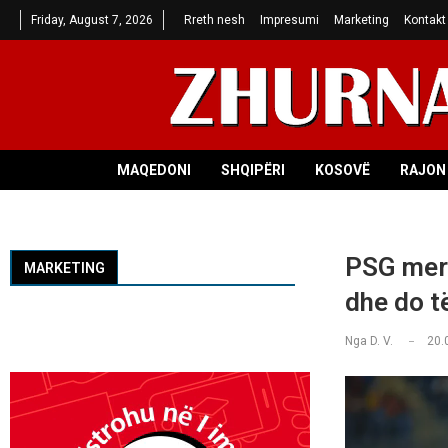
Friday, August 7, 2026
Rreth nesh
Impresumi
Marketing
Kontakt
MAQEDONI
SHQIPËRI
KOSOVË
RAJON 
PSG merr
MARKETING
dhe do të
Nga
D. V.
20.