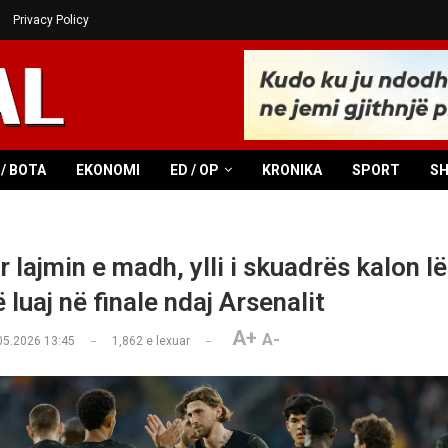
Privacy Policy
/ BOTA
EKONOMI
ED / OP
KRONIKA
SPORT
S
 lajmin e madh, ylli i skuadrës kalon l
 luaj në finale ndaj Arsenalit
A+
A-
05.2026 13:45
1,862
e lexuar