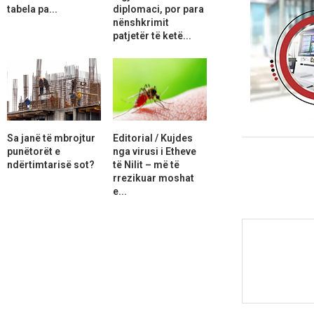
tabela pa...
diplomaci, por para
nënshkrimit
patjetër të ketë...
Sa janë të mbrojtur
Editorial / Kujdes
punëtorët e
nga virusi i Etheve
ndërtimtarisë sot?
të Nilit – më të
rrezikuar moshat
e...