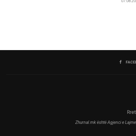
07.08.20
FACE
Rret
Zhurnal.mk është Agjenci e Lajme