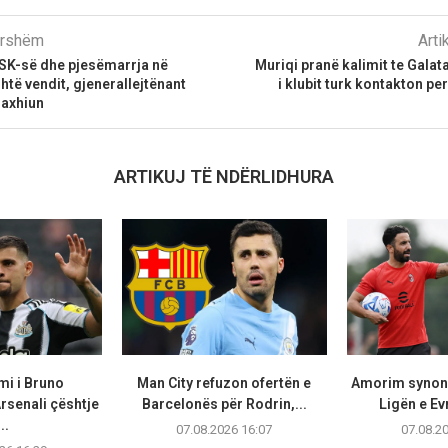
parshëm
Arti
FSK-së dhe pjesëmarrja në
Muriqi pranë kalimit te Galat
htë vendit, gjenerallejtënant
i klubit turk kontakton per
Haxhiun
ARTIKUJ TË NDËRLIDHURA
mi i Bruno
Man City refuzon ofertën e
Amorim synon
rsenali çështje
Barcelonës për Rodrin,...
Ligën e Ev
..
07.08.2026 16:07
07.08.2