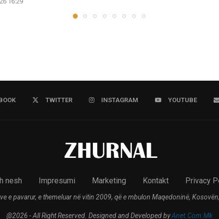
26 16:29
BOOK
TWITTER
INSTAGRAM
YOUTUBE
h nesh
Impresumi
Marketing
Kontakt
Privacy P
ve e pavarur, e themeluar në vitin 2009, që e mbulon Maqedoninë, Kosovën,
@2026 - All Right Reserved. Designed and Developed by
Anet.Com.Mk