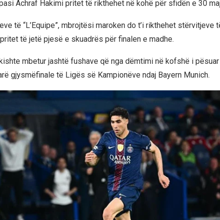
 pasi Achraf Hakimi pritet të rikthehet në kohë për sfidën e 30 maj
ve të “L’Equipe”, mbrojtësi maroken do t’i rikthehet stërvitjeve t
pritet të jetë pjesë e skuadrës për finalen e madhe.
kishte mbetur jashtë fushave që nga dëmtimi në kofshë i pësuar 
rë gjysmëfinale të Ligës së Kampionëve ndaj Bayern Munich.