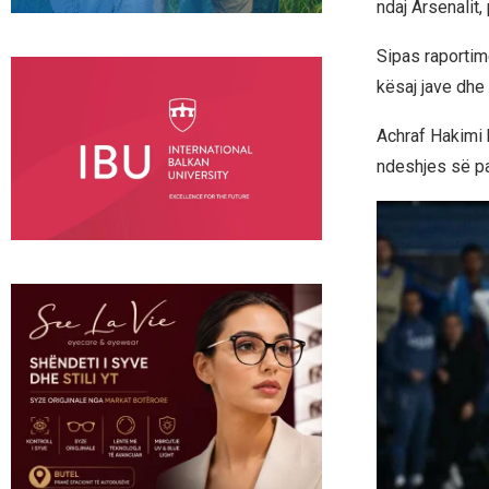
ndaj Arsenalit,
Sipas raportime
kësaj jave dhe 
Achraf Hakimi 
ndeshjes së pa