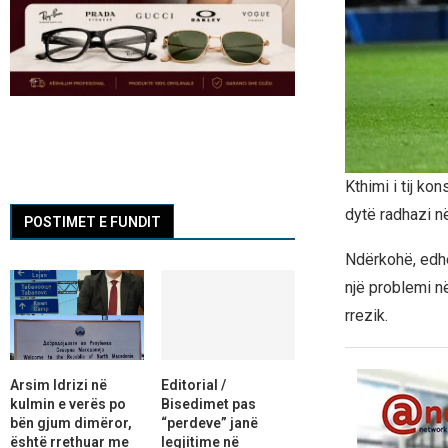
Kthimi i tij kon
dytë radhazi n
POSTIMET E FUNDIT
Ndërkohë, edh
një problemi n
rrezik.
Arsim Idrizi në
Editorial /
kulmin e verës po
Bisedimet pas
bën gjum dimëror,
“perdeve” janë
është rrethuar me
legjitime në