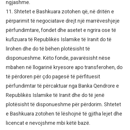
ngjashme.
11. Shtetet e Bashkuara zotohen që, në dritën e
përparimit të negociatave drejt një marrëveshjeje
përfundimtare, fondet dhe asetet e ngrira ose të
kufizuara të Republikës Islamike të Iranit do të
lirohen dhe do të bëhen plotësisht të
disponueshme. Këto fonde, pavarësisht nëse
mbahen në llogarinë kryesore apo transferohen, do
të përdoren për çdo pagesë të përfituesit
përfundimtar të përcaktuar nga Banka Qendrore e
Republikës Islamike të Iranit dhe do të jenë
plotësisht të disponueshme për përdorim. Shtetet
e Bashkuara zotohen të lëshojnë të gjitha lejet dhe
licencat e nevojshme mbi këtë bazë.