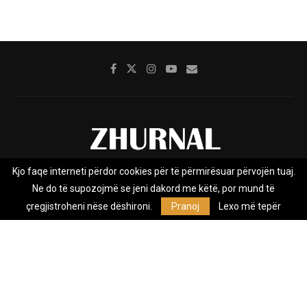
Kjo faqe interneti përdor cookies për të përmirësuar përvojën tuaj.
Rreth nesh
Impresumi
Marketing
Kontakt
Ne do të supozojmë se jeni dakord me këtë, por mund të
Privacy Policy
çregjistroheni nëse dëshironi.
Pranoj
Lexo më tepër
Zhurnal.mk është Agjenci e Lajmeve e pavarur, e themeluar në vitin
2009, që e mbulon Maqedoninë, Kosovën, Shqipërinë edhe lajmet
nga bota.
@2026 - All Right Reserved. Designed and Developed by
Anet.Com.Mk