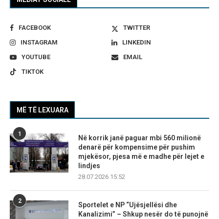
FACEBOOK
TWITTER
INSTAGRAM
LINKEDIN
YOUTUBE
EMAIL
TIKTOK
MË TË LEXUARA
1
Në korrik janë paguar mbi 560 milionë
denarë për kompensime për pushim
mjekësor, pjesa më e madhe për lejet e
lindjes
28.07.2026 15:52
2
Sportelet e NP “Ujësjellësi dhe
Kanalizimi” – Shkup nesër do të punojnë