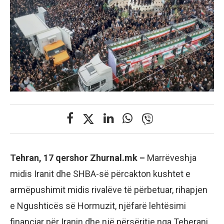
Tehran, 17 qershor Zhurnal.mk –
Marrëveshja
midis Iranit dhe SHBA-së përcakton kushtet e
armëpushimit midis rivalëve të përbetuar, rihapjen
e Ngushticës së Hormuzit, njëfarë lehtësimi
financiar për Iranin dhe një përsëritje nga Teherani