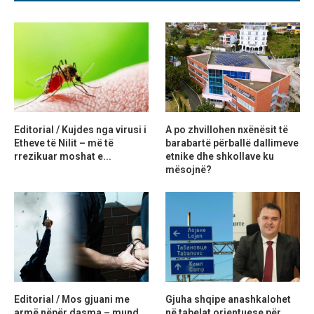
Editorial / Kujdes nga virusi i
A po zhvillohen nxënësit të
Etheve të Nilit – më të
barabartë përballë dallimeve
rrezikuar moshat e...
etnike dhe shkollave ku
mësojnë?
Editorial / Mos gjuani me
Gjuha shqipe anashkalohet
armë nëpër dasma – mund
në tabelat orientuese për