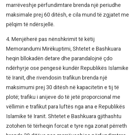
marrëveshje përfundimtare brenda një periudhe
maksimale prej 60 ditësh, e cila mund të zgjatet me
pëlqim të ndërsjellë.
4. Menjëherë pas nënshkrimit të këtij
Memorandumi Mirëkuptimi, Shtetet e Bashkuara
heqin bllokadën detare dhe parandalojnë çdo
ndërhyrje ose pengesë kundër Republikës Islamike
të Iranit, dhe rivendosin trafikun brenda një
maksimumi prej 30 ditësh në kapacitetin e tij të
plotë; trafiku i anijeve do të jetë proporcional me
vëllimin e trafikut para luftës nga ana e Republikës
Islamike të Iranit. Shtetet e Bashkuara gjithashtu
zotohen të tërheqin forcat e tyre nga zonat përreth