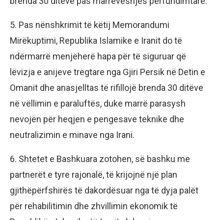
brenda 30 ditëve pas marrëveshjes përfundimtare.
5. Pas nënshkrimit të këtij Memorandumi
Mirëkuptimi, Republika Islamike e Iranit do të
ndërmarrë menjëherë hapa për të siguruar që
lëvizja e anijeve tregtare nga Gjiri Persik në Detin e
Omanit dhe anasjelltas të rifillojë brenda 30 ditëve
në vëllimin e paraluftës, duke marrë parasysh
nevojën për heqjen e pengesave teknike dhe
neutralizimin e minave nga Irani.
6. Shtetet e Bashkuara zotohen, së bashku me
partnerët e tyre rajonalë, të krijojnë një plan
gjithëpërfshirës të dakordësuar nga të dyja palët
për rehabilitimin dhe zhvillimin ekonomik të