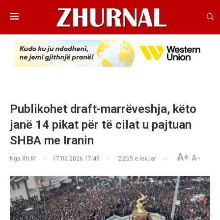
Publikohet draft-marrëveshja, këto
janë 14 pikat për të cilat u pajtuan
SHBA me Iranin
A+
A-
Nga
Xh M
17.06.2026 17:49
2,265
e lexuar