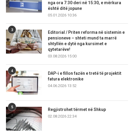
nga ora 7:30 deri në 15:30, e mërkura
është ditë jopune
05.01.2026 10:36
3
Editorial / Priten reforma në sistemin e
pensioneve – shteti mund ta marrë
shtyllën e dytë nga kursimet e
qytetarëve!
03.08.2026 15:00
4
DAP-i e fillon fazën e tretë të projektit
fatura elektronike
04.06.2026 13:52
5
Regjistrohet tërmet në Shkup
02.08.2026 22:34