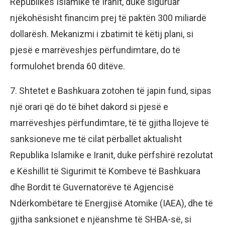
Republikës Islamike të Iranit, duke siguruar
njëkohësisht financim prej të paktën 300 miliardë
dollarësh. Mekanizmi i zbatimit të këtij plani, si
pjesë e marrëveshjes përfundimtare, do të
formulohet brenda 60 ditëve.
7. Shtetet e Bashkuara zotohen të japin fund, sipas
një orari që do të bihet dakord si pjesë e
marrëveshjes përfundimtare, të të gjitha llojeve të
sanksioneve me të cilat përballet aktualisht
Republika Islamike e Iranit, duke përfshirë rezolutat
e Këshillit të Sigurimit të Kombeve të Bashkuara
dhe Bordit të Guvernatorëve të Agjencisë
Ndërkombëtare të Energjisë Atomike (IAEA), dhe të
gjitha sanksionet e njëanshme të SHBA-së, si