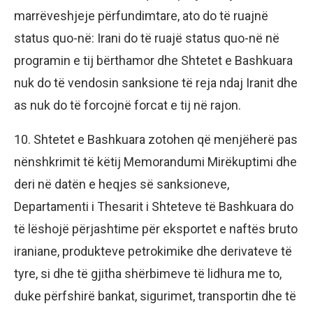
marrëveshjeje përfundimtare, ato do të ruajnë
status quo-në: Irani do të ruajë status quo-në në
programin e tij bërthamor dhe Shtetet e Bashkuara
nuk do të vendosin sanksione të reja ndaj Iranit dhe
as nuk do të forcojnë forcat e tij në rajon.
10. Shtetet e Bashkuara zotohen që menjëherë pas
nënshkrimit të këtij Memorandumi Mirëkuptimi dhe
deri në datën e heqjes së sanksioneve,
Departamenti i Thesarit i Shteteve të Bashkuara do
të lëshojë përjashtime për eksportet e naftës bruto
iraniane, produkteve petrokimike dhe derivateve të
tyre, si dhe të gjitha shërbimeve të lidhura me to,
duke përfshirë bankat, sigurimet, transportin dhe të