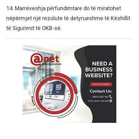
14. Marrëveshja përfundimtare do të miratohet
nëpërmjet një rezolute të detyrueshme të Këshillit
të Sigurimit të OKB-së.