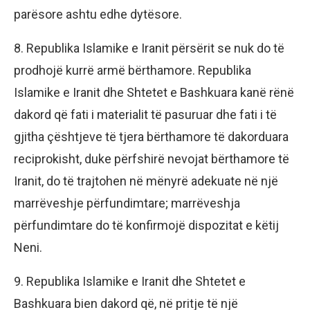
parësore ashtu edhe dytësore.
8. Republika Islamike e Iranit përsërit se nuk do të
prodhojë kurrë armë bërthamore. Republika
Islamike e Iranit dhe Shtetet e Bashkuara kanë rënë
dakord që fati i materialit të pasuruar dhe fati i të
gjitha çështjeve të tjera bërthamore të dakorduara
reciprokisht, duke përfshirë nevojat bërthamore të
Iranit, do të trajtohen në mënyrë adekuate në një
marrëveshje përfundimtare; marrëveshja
përfundimtare do të konfirmojë dispozitat e këtij
Neni.
9. Republika Islamike e Iranit dhe Shtetet e
Bashkuara bien dakord që, në pritje të një