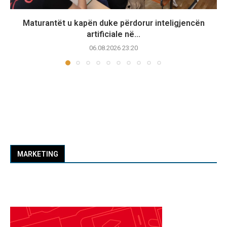
Maturantët u kapën duke përdorur inteligjencën
artificiale në...
06.08.2026 23:20
MARKETING