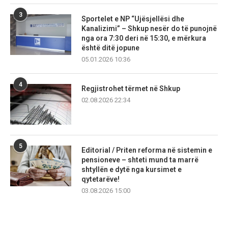
3
Sportelet e NP “Ujësjellësi dhe
Kanalizimi” – Shkup nesër do të punojnë
nga ora 7:30 deri në 15:30, e mërkura
është ditë jopune
05.01.2026 10:36
4
Regjistrohet tërmet në Shkup
02.08.2026 22:34
5
Editorial / Priten reforma në sistemin e
pensioneve – shteti mund ta marrë
shtyllën e dytë nga kursimet e
qytetarëve!
03.08.2026 15:00