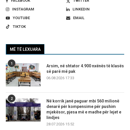
FACEBOOK
TWITTER
INSTAGRAM
LINKEDIN
YOUTUBE
EMAIL
TIKTOK
MË TË LEXUARA
1
Arsim, në shtator 4.900 nxënës të klasës
së parë më pak
06.08.2026 17:33
2
Në korrik janë paguar mbi 560 milionë
denarë për kompensime për pushim
mjekësor, pjesa më e madhe për lejet e
lindjes
28.07.2026 15:52