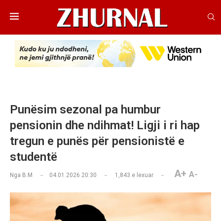
Punësim sezonal pa humbur
pensionin dhe ndihmat! Ligji i ri hap
tregun e punës për pensionistë e
studentë
A+
A-
Nga
B.M
04.01.2026 20:30
1,843
e lexuar