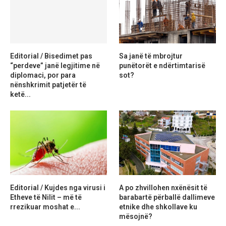
Editorial / Bisedimet pas
Sa janë të mbrojtur
“perdeve” janë legjitime në
punëtorët e ndërtimtarisë
diplomaci, por para
sot?
nënshkrimit patjetër të
ketë...
Editorial / Kujdes nga virusi i
A po zhvillohen nxënësit të
Etheve të Nilit – më të
barabartë përballë dallimeve
rrezikuar moshat e...
etnike dhe shkollave ku
mësojnë?