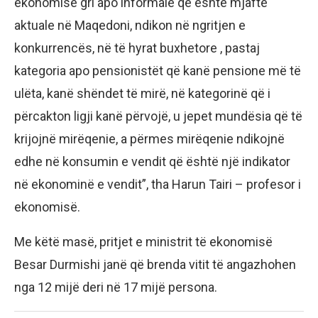
ekonomisë gri apo informale që është mjaftë
aktuale në Maqedoni, ndikon në ngritjen e
konkurrencës, në të hyrat buxhetore , pastaj
kategoria apo pensionistët që kanë pensione më të
ulëta, kanë shëndet të mirë, në kategorinë që i
përcakton ligji kanë përvojë, u jepet mundësia që të
krijojnë mirëqenie, a përmes mirëqenie ndikojnë
edhe në konsumin e vendit që është një indikator
në ekonominë e vendit”, tha Harun Tairi – profesor i
ekonomisë.
Me këtë masë, pritjet e ministrit të ekonomisë
Besar Durmishi janë që brenda vitit të angazhohen
nga 12 mijë deri në 17 mijë persona.