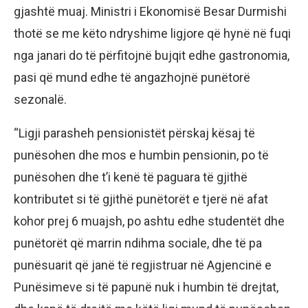
gjashtë muaj. Ministri i Ekonomisë Besar Durmishi
thotë se me këto ndryshime ligjore që hynë në fuqi
nga janari do të përfitojnë bujqit edhe gastronomia,
pasi që mund edhe të angazhojnë punëtorë
sezonalë.
“Ligji parasheh pensionistët përskaj kësaj të
punësohen dhe mos e humbin pensionin, po të
punësohen dhe t’i kenë të paguara të gjithë
kontributet si të gjithë punëtorët e tjerë në afat
kohor prej 6 muajsh, po ashtu edhe studentët dhe
punëtorët që marrin ndihma sociale, dhe të pa
punësuarit që janë të regjistruar në Agjencinë e
Punësimeve si të papunë nuk i humbin të drejtat,