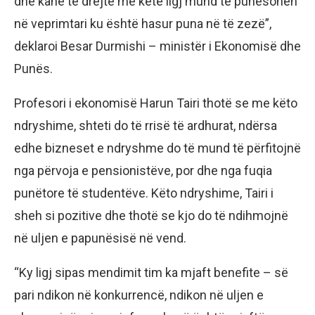
dhe kanë të drejtë me këtë ligj mund të punësohen
në veprimtari ku është hasur puna në të zezë”,
deklaroi Besar Durmishi – ministër i Ekonomisë dhe
Punës.
Profesori i ekonomisë Harun Tairi thotë se me këto
ndryshime, shteti do të rrisë të ardhurat, ndërsa
edhe bizneset e ndryshme do të mund të përfitojnë
nga përvoja e pensionistëve, por dhe nga fuqia
punëtore të studentëve. Këto ndryshime, Tairi i
sheh si pozitive dhe thotë se kjo do të ndihmojnë
në uljen e papunësisë në vend.
“Ky ligj sipas mendimit tim ka mjaft benefite – së
pari ndikon në konkurrencë, ndikon në uljen e