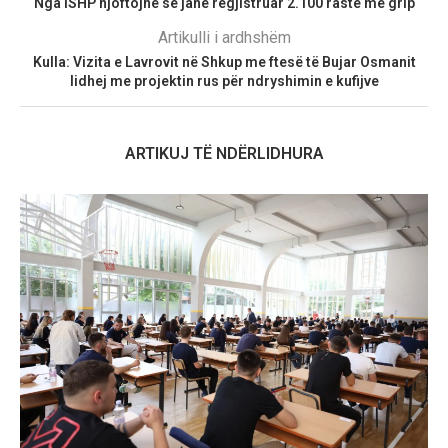
Nga ISHP njoftojnë se janë regjistruar 2.100 raste me grip
Artikulli i ardhshëm
Kulla: Vizita e Lavrovit në Shkup me ftesë të Bujar Osmanit
lidhej me projektin rus për ndryshimin e kufijve
ARTIKUJ TË NDËRLIDHURA