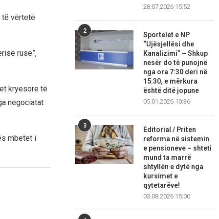
28.07.2026 15:52
 të vërtetë
2
Sportelet e NP
“Ujësjellësi dhe
risë ruse”,
Kanalizimi” – Shkup
nesër do të punojnë
nga ora 7:30 deri në
15:30, e mërkura
jet kryesore të
është ditë jopune
05.01.2026 10:36
ga negociatat
3
Editorial / Priten
ës mbetet i
reforma në sistemin
e pensioneve – shteti
mund ta marrë
shtyllën e dytë nga
kursimet e
qytetarëve!
03.08.2026 15:00