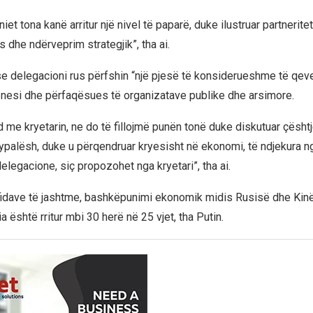
iet tona kanë arritur një nivel të paparë, duke ilustruar partneritet
s dhe ndërveprim strategjik”, tha ai.
se delegacioni rus përfshin “një pjesë të konsiderueshme të qeve
esi dhe përfaqësues të organizatave publike dhe arsimore.
d me kryetarin, ne do të fillojmë punën tonë duke diskutuar çësht
ypalësh, duke u përqendruar kryesisht në ekonomi, të ndjekura n
elegacione, siç propozohet nga kryetari”, tha ai.
idave të jashtme, bashkëpunimi ekonomik midis Rusisë dhe Kin
ia është rritur mbi 30 herë në 25 vjet, tha Putin.