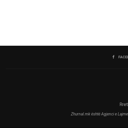
FACE
Rret
Zhurnal.mk është Agjenci e Lajme