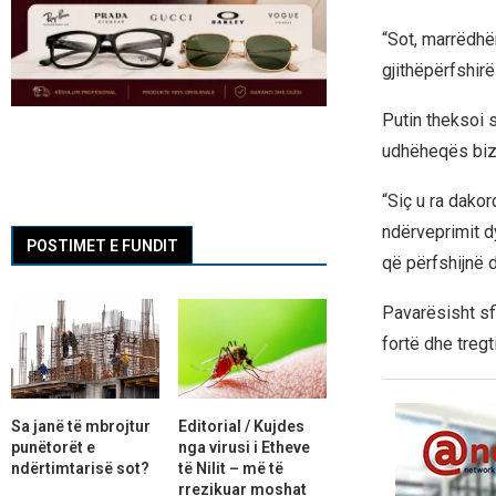
“Sot, marrëdhën
gjithëpërfshirë
Putin theksoi 
udhëheqës bizn
“Siç u ra dakor
ndërveprimit d
POSTIMET E FUNDIT
që përfshijnë d
Pavarësisht sf
fortë dhe tregt
Sa janë të mbrojtur
Editorial / Kujdes
punëtorët e
nga virusi i Etheve
ndërtimtarisë sot?
të Nilit – më të
rrezikuar moshat