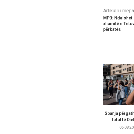
Artikulli i më
MPB: Ndalohet nj
xhamitë e Tetov
përkatës
Spanja përgatit
total të Diel
06.08.20