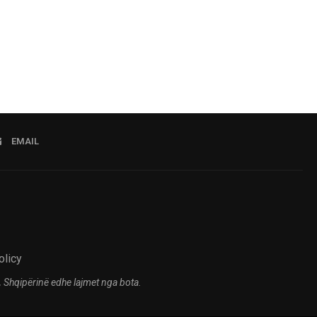
EMAIL
olicy
 Shqipërinë edhe lajmet nga bota.