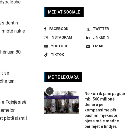
a dypalëshe
MEDIAT SOCIALE
esidentin
FACEBOOK
TWITTER
e miqtë nuk e
INSTAGRAM
LINKEDIN
YOUTUBE
EMAIL
shënuan 80-
TIKTOK
it se
MË TË LEXUARA
dhe tani
1
Në korrik janë paguar
mbi 560 milionë
 e Fqinjësisë
denarë për
themelor
kompensime për
pushim mjekësor,
t plotësisht i
pjesa më e madhe
për lejet e lindjes