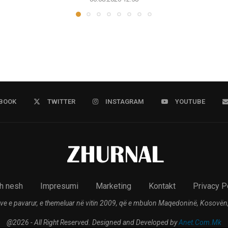
BOOK
TWITTER
INSTAGRAM
YOUTUBE
h nesh
Impresumi
Marketing
Kontakt
Privacy P
ve e pavarur, e themeluar në vitin 2009, që e mbulon Maqedoninë, Kosovën,
@2026 - All Right Reserved. Designed and Developed by
Anet.Com.Mk