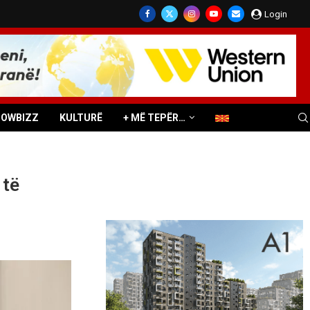
Login
HOWBIZZ
KULTURË
+ MË TEPËR…
 të