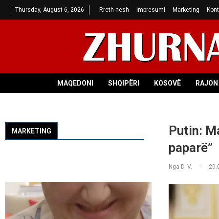
Thursday, August 6, 2026
Rreth nesh
Impresumi
Marketing
Kont
MAQEDONI
SHQIPËRI
KOSOVË
RAJON 
Putin: Ma
MARKETING
paparë”
Nga
D. V.
20.