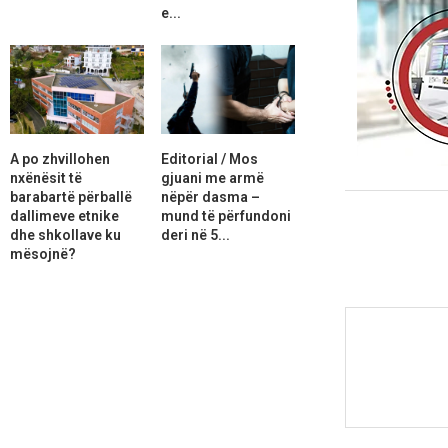
e...
A po zhvillohen
Editorial / Mos
nxënësit të
gjuani me armë
barabartë përballë
nëpër dasma –
dallimeve etnike
mund të përfundoni
dhe shkollave ku
deri në 5...
mësojnë?