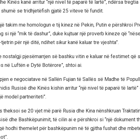
e Kinës kanë arritur “një nivel të paparë të lartë”, ndërsa tregti
 shumë se tridhjetëfish gjatë 25 viteve të fundit.
një takim me homologun e tij kinez në Pekin, Putin e përshkroi Pr
ng si një “mik të dashur”, duke kujtuar një proverb kineze që “nës
tjetrin për një ditë, ndihet sikur kanë kaluar tre vjeshta”.
nostalgji pjesëmarrjen së bashku vitin e kaluar në festimet që 
res në Luftën e Dytë Botërore”, shtoi ai.
apjen e negociatave në Sallën Fujian të Sallës së Madhe të Popull
dis Rusisë dhe Kinës kishin arritur “një nivel të paparë të lartë” 
jë model partneriteti”.
 theksoi se 20 vjet më parë Rusia dhe Kina nënshkruan Traktatin
isë dhe Bashkëpunimit, të cilin ai e përshkroi si “një dokument 
që hodhi themelet për bashkëpunim në të gjitha fushat dhe mbete
ot”.