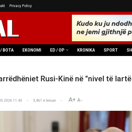
akt
Privacy Policy
/ BOTA
EKONOMI
ED / OP
KRONIKA
SPORT
S
rrëdhëniet Rusi-Kinë në “nivel të lartë
A+
A-
05.2026 11:43
3,461
e lexuar