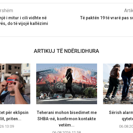
parshëm
Arti
ë i mitur i cili vidhte në
Të paktën 19 të vrarë pas s
ës, do të vijojë kallëzimi
ARTIKUJ TË NDËRLIDHURA
et për eklipsin
Teherani mohon bisedimet me
Sërish alarm
lit, priten...
SHBA-në, konfirmon kontakte
qytete
vetëm...
26 13:09
06.08.2
06.08.2026 12:58