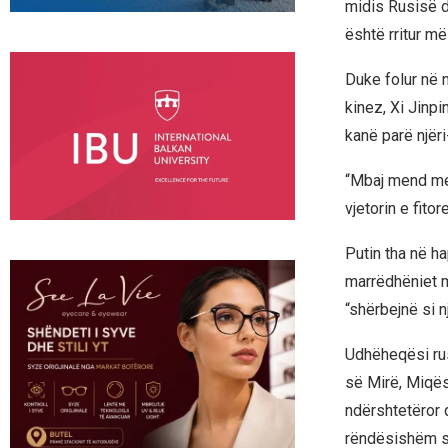
midis Rusisë dh
është rritur më
Duke folur në 
kinez, Xi Jinpi
kanë parë njëri-
“Mbaj mend me 
vjetorin e fito
Putin tha në h
marrëdhëniet mi
“shërbejnë si n
Udhëheqësi rus
së Mirë, Miqës
ndërshtetëror 
rëndësishëm s